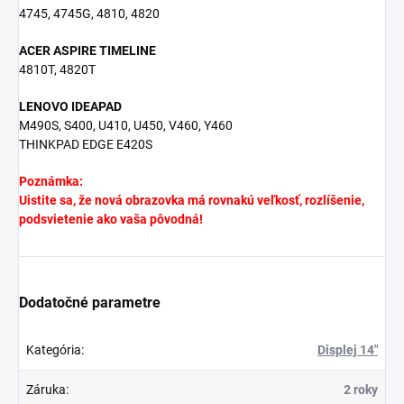
4745, 4745G, 4810, 4820
ACER ASPIRE TIMELINE
4810T, 4820T
LENOVO IDEAPAD
M490S, S400, U410, U450, V460, Y460
THINKPAD EDGE E420S
Poznámka:
Uistite sa, že nová obrazovka má rovnakú veľkosť, rozlíšenie,
podsvietenie ako vaša pôvodná!
Dodatočné parametre
Kategória
:
Displej 14"
Záruka
:
2 roky