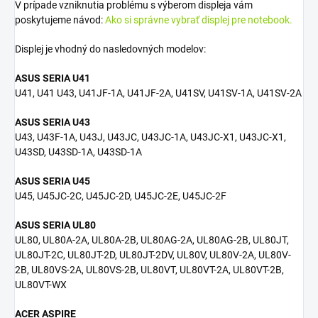
V prípade vzniknutia problému s výberom displeja vám
poskytujeme návod:
Ako si správne vybrať displej pre notebook.
Displej je vhodný do nasledovných modelov:
ASUS SERIA U41
U41, U41 U43, U41JF-1A, U41JF-2A, U41SV, U41SV-1A, U41SV-2A
ASUS SERIA U43
U43, U43F-1A, U43J, U43JC, U43JC-1A, U43JC-X1, U43JC-X1,
U43SD, U43SD-1A, U43SD-1A
ASUS SERIA U45
U45, U45JC-2C, U45JC-2D, U45JC-2E, U45JC-2F
ASUS SERIA UL80
UL80, UL80A-2A, UL80A-2B, UL80AG-2A, UL80AG-2B, UL80JT,
UL80JT-2C, UL80JT-2D, UL80JT-2DV, UL80V, UL80V-2A, UL80V-
2B, UL80VS-2A, UL80VS-2B, UL80VT, UL80VT-2A, UL80VT-2B,
UL80VT-WX
ACER ASPIRE