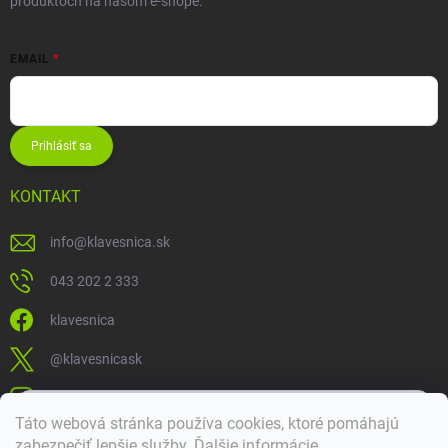
produktoch na našom e-shope.
EMAIL
Prihlásiť sa
KONTAKT
info
@
klavesnica.sk
043 202 2 333
klavesnica
@klavesnicask
klavesnica_sk
×
Táto webová stránka používa cookies, ktoré pomáhajú
Dobrý deň! 👋 Pomôžem vám nájsť správny diel. Napíšte mi.
zabezpečiť lepšie služby
.
Ďalšie informácie