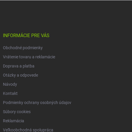
Z
á
p
ä
t
i
INFORMÁCIE PRE VÁS
e
Obchodné podmienky
Vrátenie tovaru a reklamácie
Doprava a platba
Otázky a odpovede
Návody
Kontakt
Podmienky ochrany osobných údajov
Súbory cookies
Reklamácia
Veľkoobchodná spolupráca