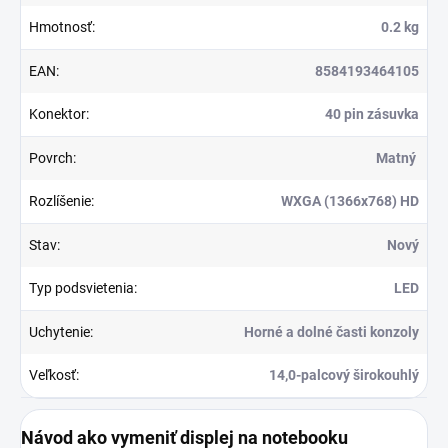
Hmotnosť
:
0.2 kg
EAN
:
8584193464105
Konektor
:
40 pin zásuvka
Povrch
:
Matný
Rozlíšenie
:
WXGA (1366x768) HD
Stav
:
Nový
Typ podsvietenia
:
LED
Uchytenie
:
Horné a dolné časti konzoly
Veľkosť
:
14,0-palcový širokouhlý
Návod ako vymeniť displej na notebooku