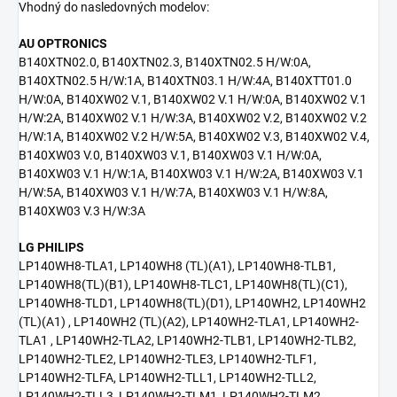
Vhodný do nasledovných modelov:
AU OPTRONICS
B140XTN02.0, B140XTN02.3, B140XTN02.5 H/W:0A,
B140XTN02.5 H/W:1A, B140XTN03.1 H/W:4A, B140XTT01.0
H/W:0A, B140XW02 V.1, B140XW02 V.1 H/W:0A, B140XW02 V.1
H/W:2A, B140XW02 V.1 H/W:3A, B140XW02 V.2, B140XW02 V.2
H/W:1A, B140XW02 V.2 H/W:5A, B140XW02 V.3, B140XW02 V.4,
B140XW03 V.0, B140XW03 V.1, B140XW03 V.1 H/W:0A,
B140XW03 V.1 H/W:1A, B140XW03 V.1 H/W:2A, B140XW03 V.1
H/W:5A, B140XW03 V.1 H/W:7A, B140XW03 V.1 H/W:8A,
B140XW03 V.3 H/W:3A
LG PHILIPS
LP140WH8-TLA1, LP140WH8 (TL)(A1), LP140WH8-TLB1,
LP140WH8(TL)(B1), LP140WH8-TLC1, LP140WH8(TL)(C1),
LP140WH8-TLD1, LP140WH8(TL)(D1), LP140WH2, LP140WH2
(TL)(A1) , LP140WH2 (TL)(A2), LP140WH2-TLA1, LP140WH2-
TLA1 , LP140WH2-TLA2, LP140WH2-TLB1, LP140WH2-TLB2,
LP140WH2-TLE2, LP140WH2-TLE3, LP140WH2-TLF1,
LP140WH2-TLFA, LP140WH2-TLL1, LP140WH2-TLL2,
LP140WH2-TLL3, LP140WH2-TLM1, LP140WH2-TLM2,