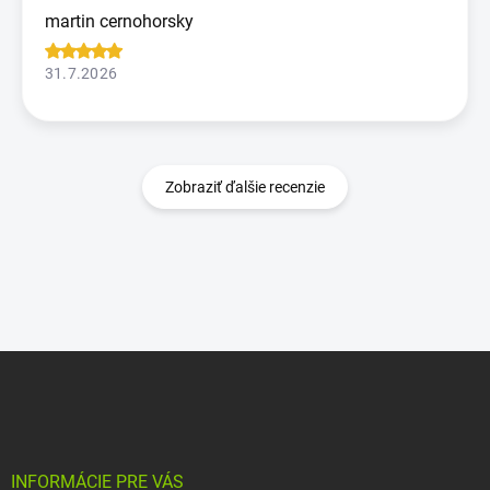
martin cernohorsky
31.7.2026
Zobraziť ďalšie recenzie
Z
á
p
ä
t
i
INFORMÁCIE PRE VÁS