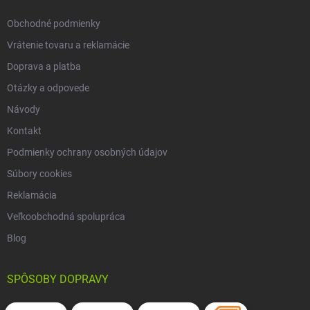
e
Obchodné podmienky
Vrátenie tovaru a reklamácie
Doprava a platba
Otázky a odpovede
Návody
Kontakt
Podmienky ochrany osobných údajov
Súbory cookies
Reklamácia
Veľkoobchodná spolupráca
Blog
SPÔSOBY DOPRAVY