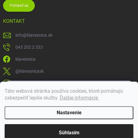
Prihlásiť sa
KONTAKT
info
@
klavesnica.sk
043 202 2 333
klavesnica
@klavesnicask
klavesnica_sk
×
Táto webová stránka používa cookies, ktoré pomáhajú
Dobrý deň! 👋 Pomôžem vám nájsť správny diel. Napíšte mi.
zabezpečiť lepšie služby
.
Ďalšie informácie
Doprava a platba
Nastavenie
Copyright 2026
Klávesnica
. Všetky práva vyhradené.
Súhlasím