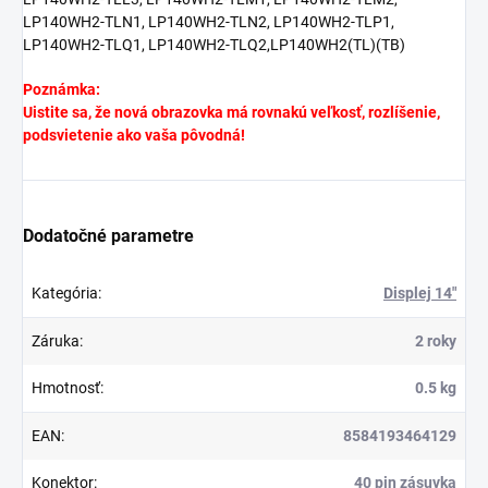
LP140WH2-TLN1, LP140WH2-TLN2, LP140WH2-TLP1,
LP140WH2-TLQ1, LP140WH2-TLQ2,LP140WH2(TL)(TB)
Poznámka:
Uistite sa, že nová obrazovka má rovnakú veľkosť, rozlíšenie,
podsvietenie ako vaša pôvodná!
Dodatočné parametre
Kategória
:
Displej 14"
Záruka
:
2 roky
Hmotnosť
:
0.5 kg
EAN
:
8584193464129
Konektor
:
40 pin zásuvka