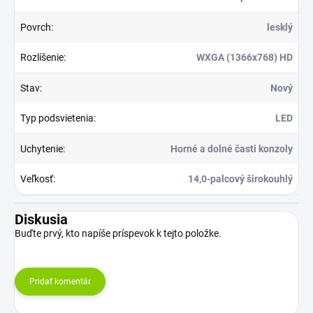
Povrch
:
lesklý
Rozlíšenie
:
WXGA (1366x768) HD
Stav
:
Nový
Typ podsvietenia
:
LED
Uchytenie
:
Horné a dolné časti konzoly
Veľkosť
:
14,0-palcový širokouhlý
Diskusia
Buďte prvý, kto napíše príspevok k tejto položke.
Pridať komentár