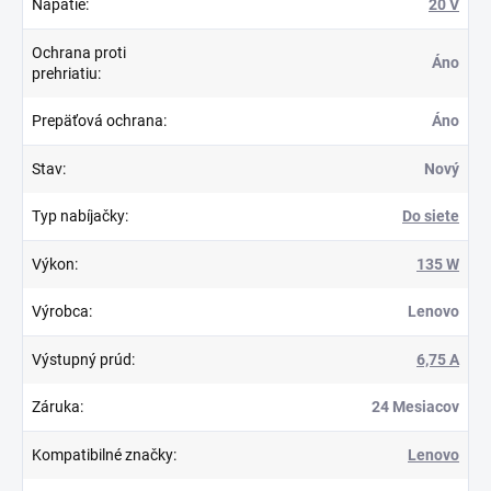
Napätie
:
20 V
Ochrana proti
Áno
prehriatiu
:
Prepäťová ochrana
:
Áno
Stav
:
Nový
Typ nabíjačky
:
Do siete
Výkon
:
135 W
Výrobca
:
Lenovo
Výstupný prúd
:
6,75 A
Záruka
:
24 Mesiacov
Kompatibilné značky
:
Lenovo