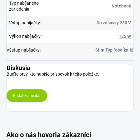
Typ nabíjaného
Notebook
zariadenia
:
Vstup nabíjačky
:
Do zásuvky 230 V
Výkon nabíjačky
:
135 W
Výstup nabíjačky
:
Slim Typ (obdĺžnik)
Diskusia
Buďte prvý, kto napíše príspevok k tejto položke.
Pridať komentár