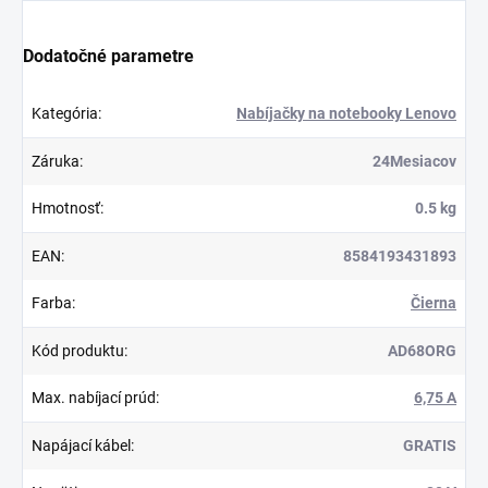
Dodatočné parametre
Kategória
:
Nabíjačky na notebooky Lenovo
Záruka
:
24Mesiacov
Hmotnosť
:
0.5 kg
EAN
:
8584193431893
Farba
:
Čierna
Kód produktu
:
AD68ORG
Max. nabíjací prúd
:
6,75 A
Napájací kábel
:
GRATIS