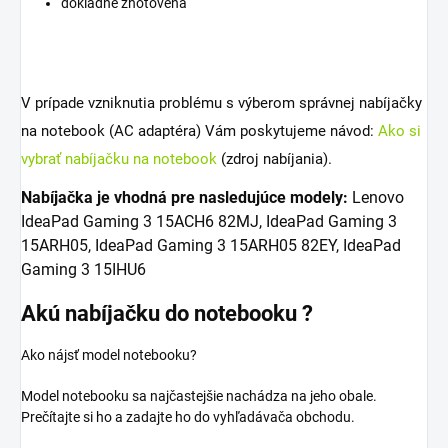
dôkladne zhotovená
V prípade vzniknutia problému s výberom správnej nabíjačky
na notebook (AC adaptéra) Vám poskytujeme návod:
Ako si
vybrať nabíjačku na notebook
(zdroj nabíjania).
Nabíjačka je vhodná pre nasledujúce modely:
Lenovo
IdeaPad Gaming 3 15ACH6 82MJ, IdeaPad Gaming 3
15ARH05, IdeaPad Gaming 3 15ARH05 82EY, IdeaPad
Gaming 3 15IHU6
Akú nabíjačku do notebooku ?
Ako nájsť model notebooku?
Model notebooku sa najčastejšie nachádza na jeho obale.
Prečítajte si ho a zadajte ho do vyhľadávača obchodu.