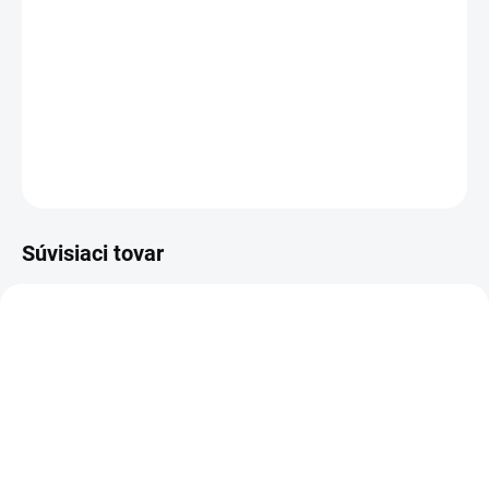
IdeaPad Gaming 3 15ACH6
Originál nabíjačka
Lenovo
82MJ, IdeaPad Gaming 3 15ARH05, IdeaPad
Gaming 3 15ARH05 82EY, IdeaPad Gaming 3
15IHU6
DETAILNÉ INFORMÁCIE
OPÝTAŤ SA
STRÁŽIŤ
Súvisiaci tovar
ZVYČAJNE 30 DNI