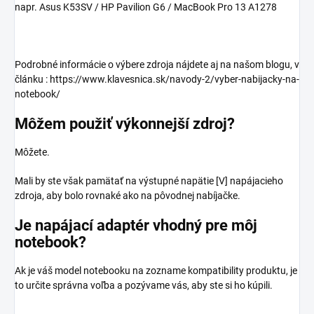
napr. Asus K53SV / HP Pavilion G6 / MacBook Pro 13 A1278
Podrobné informácie o výbere zdroja nájdete aj na našom blogu, v
článku : https://www.klavesnica.sk/navody-2/vyber-nabijacky-na-
notebook/
Môžem použiť výkonnejší zdroj?
Môžete.
Mali by ste však pamätať na výstupné napätie [V] napájacieho
zdroja, aby bolo rovnaké ako na pôvodnej nabíjačke.
Je napájací adaptér vhodný pre môj
notebook?
Ak je váš model notebooku na zozname kompatibility produktu, je
to určite správna voľba a pozývame vás, aby ste si ho kúpili.