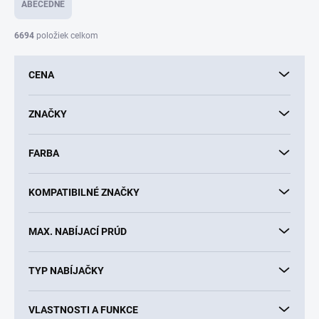
e
ABECEDNE
n
i
6694
položiek celkom
e
p
CENA
r
o
d
ZNAČKY
u
k
FARBA
t
o
v
KOMPATIBILNÉ ZNAČKY
MAX. NABÍJACÍ PRÚD
TYP NABÍJAČKY
VLASTNOSTI A FUNKCE