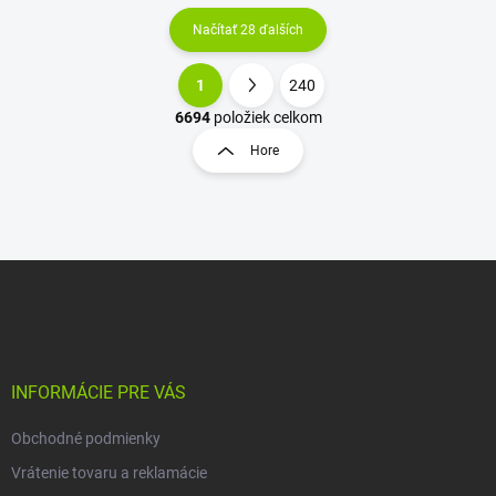
Načítať 28 ďalších
1
240
O
S
v
t
6694
položiek celkom
l
r
Hore
á
á
d
n
a
k
c
o
i
e
v
Z
p
a
á
r
n
p
v
i
ä
k
e
t
y
v
i
INFORMÁCIE PRE VÁS
ý
e
p
Obchodné podmienky
i
s
Vrátenie tovaru a reklamácie
u