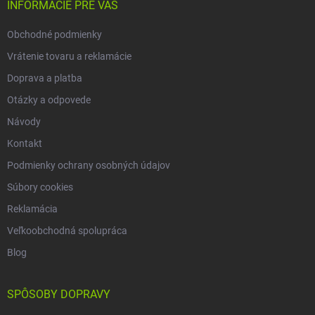
i
INFORMÁCIE PRE VÁS
y
e
v
Obchodné podmienky
ý
p
Vrátenie tovaru a reklamácie
i
s
Doprava a platba
u
Otázky a odpovede
Návody
Kontakt
Podmienky ochrany osobných údajov
Súbory cookies
Reklamácia
Veľkoobchodná spolupráca
Blog
SPÔSOBY DOPRAVY