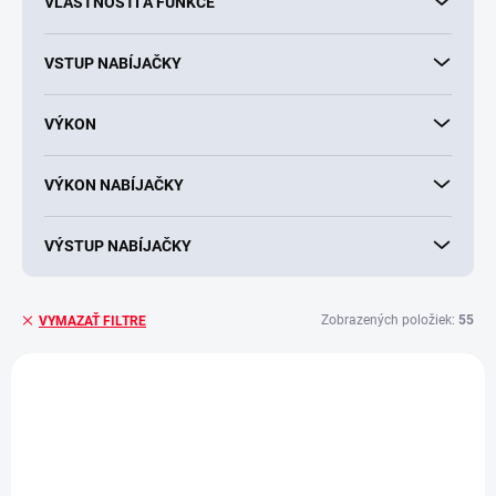
VLASTNOSTI A FUNKCE
VSTUP NABÍJAČKY
VÝKON
VÝKON NABÍJAČKY
VÝSTUP NABÍJAČKY
Zobrazených položiek:
55
VYMAZAŤ FILTRE
V
ý
+ DARČEK ZDARMA
+ DARČEK ZDARMA
p
i
s
p