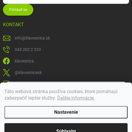
Prihlásiť sa
KONTAKT
info
@
klavesnica.sk
043 202 2 333
klavesnica
@klavesnicask
klavesnica_sk
×
Táto webová stránka používa cookies, ktoré pomáhajú
Dobrý deň! 👋 Pomôžem vám nájsť správny diel. Napíšte mi.
zabezpečiť lepšie služby
.
Ďalšie informácie
Doprava a platba
Nastavenie
Copyright 2026
Klávesnica
. Všetky práva vyhradené.
Súhlasím