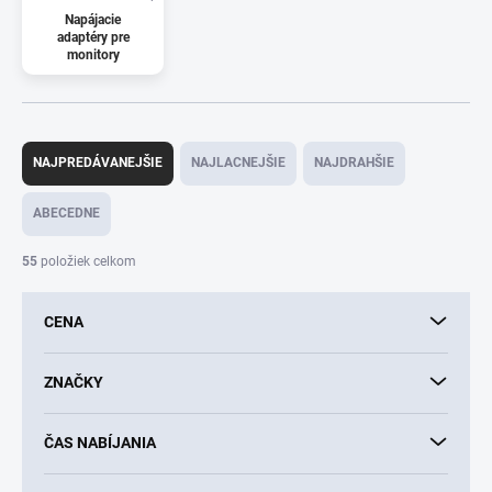
Napájacie
adaptéry pre
monitory
R
a
NAJPREDÁVANEJŠIE
NAJLACNEJŠIE
NAJDRAHŠIE
d
e
ABECEDNE
n
i
55
položiek celkom
e
p
CENA
r
o
d
ZNAČKY
u
k
ČAS NABÍJANIA
t
o