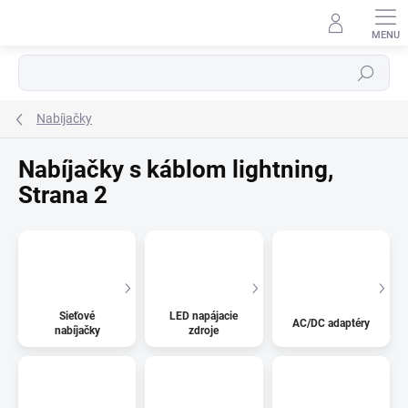
Prejsť
na
obsah
Hľadať
Nabíjačky
Nabíjačky s káblom lightning
,
Strana 2
⬇
AI asistent · online
Sieťové
LED napájacie
AC/DC adaptéry
nabíjačky
zdroje