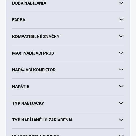
v
DOBA NABÍJANIA
FARBA
KOMPATIBILNÉ ZNAČKY
MAX. NABÍJACÍ PRÚD
NAPÁJACÍ KONEKTOR
NAPÄTIE
TYP NABÍJAČKY
TYP NABÍJANÉHO ZARIADENIA