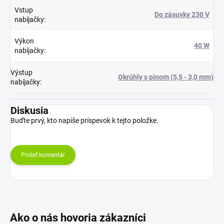
Vstup
Do zásuvky 230 V
nabíjačky
:
Výkon
40 W
nabíjačky
:
Výstup
Okrúhly s pinom (5,5 - 3,0 mm)
nabíjačky
:
Diskusia
Buďte prvý, kto napíše príspevok k tejto položke.
Pridať komentár