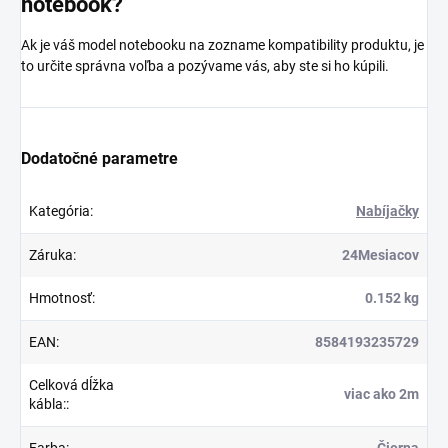
notebook?
Ak je váš model notebooku na zozname kompatibility produktu, je
to určite správna voľba a pozývame vás, aby ste si ho kúpili.
Dodatočné parametre
Kategória
:
Nabíjačky
Záruka
:
24Mesiacov
Hmotnosť
:
0.152 kg
EAN
:
8584193235729
Celková dĺžka
viac ako 2m
kábla:
:
Farba
:
Čierna