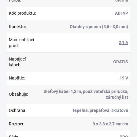
Kód produktu
:
AD19P
Konektor
:
Okrúhly s pinom (5,5 - 3,0 mm)
Max. nabíjací
2,1 A
prúd
:
Napájací
GRATIS
kábel
:
Napätie
:
19 V
Sieťový kábel 1,2 m, používateľská príručka,
Obsahuje
:
záručný list
Ochrana
:
tepelná, prepäťová, skratová
Rozmer
:
9 x 3,8 x 2,7 cm cm
Séria
:
PRO