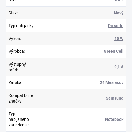
Stav
:
Nový
Typ nabíjačky
:
Do siete
Výkon
:
40 W
Výrobca
:
Green Cell
Výstupný
2,1 A
prúd
:
Záruka
:
24 Mesiacov
Kompatibilné
Samsung
značky
:
Typ
nabíjaného
Notebook
zariadenia
: