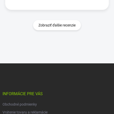
Zobraziť ďalšie recenzie
Z
á
p
ä
t
i
INFORMÁCIE PRE VÁS
e
Obchodné podmienky
Vrátenie tovaru a reklamácie