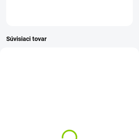
DETAILNÉ INFORMÁCIE
OPÝTAŤ SA
STRÁŽIŤ
Súvisiaci tovar
1-3 PRAC.DNÍ
3-4 PRAC. DNÍ
Batéria do notebooku
Klávesnica do notebooku
Samsung N102 N145
SAMSUNG N140 N150
N148 N150 N250 N260
N151
€29,15
+ darček k produktu SK