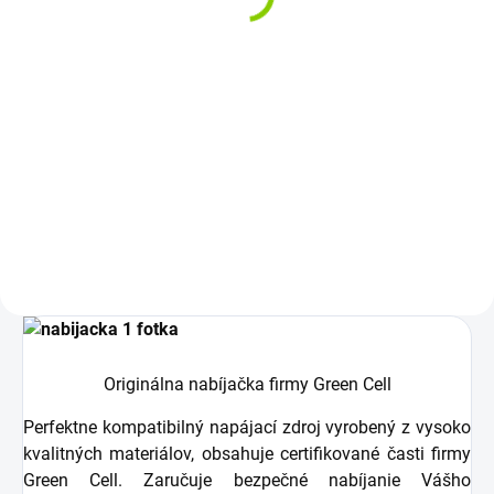
€23,70 bez DPH
polepy zdarma
€12,90
Do košíka
€10,49 bez DPH
Kapacita: 4400 mAh Napätie:
Detail
10,8 (11,1) V Záruka: 12
mesiacov Najväčšia kvalita
Rozloženie kláves: QWERTY US +
značky Green...
ZDARMA - SK/CZ polepy na
klávesnicu Vyrobené najväčšími...
Originálna nabíjačka firmy Green Cell
Perfektne kompatibilný napájací zdroj vyrobený z vysoko
kvalitných materiálov, obsahuje certifikované časti firmy
Green Cell. Zaručuje bezpečné nabíjanie Vášho