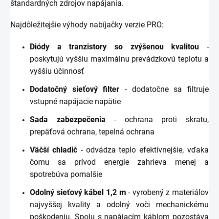
štandardných zdrojov napájania.
Najdôležitejšie výhody nabíjačky verzie PRO:
Diódy a tranzistory so zvýšenou kvalitou
-
poskytujú vyššiu maximálnu prevádzkovú teplotu a
vyššiu účinnosť
Dodatočný sieťový filter
- dodatočne sa filtruje
vstupné napájacie napätie
Sada zabezpečenia
- ochrana proti skratu,
prepäťová ochrana, tepelná ochrana
Väčší chladič
- odvádza teplo efektívnejšie, vďaka
čomu sa prívod energie zahrieva menej a
spotrebúva pomalšie
Odolný sieťový kábel 1,2 m
- vyrobený z materiálov
najvyššej kvality a odolný voči mechanickému
poškodeniu. Spolu s napájacím káblom pozostáva