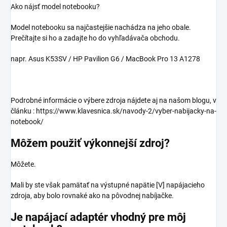
Ako nájsť model notebooku?
Model notebooku sa najčastejšie nachádza na jeho obale.
Prečítajte si ho a zadajte ho do vyhľadávača obchodu.
napr. Asus K53SV / HP Pavilion G6 / MacBook Pro 13 A1278
Podrobné informácie o výbere zdroja nájdete aj na našom blogu, v
článku : https://www.klavesnica.sk/navody-2/vyber-nabijacky-na-
notebook/
Môžem použiť výkonnejší zdroj?
Môžete.
Mali by ste však pamätať na výstupné napätie [V] napájacieho
zdroja, aby bolo rovnaké ako na pôvodnej nabíjačke.
Je napájací adaptér vhodný pre môj