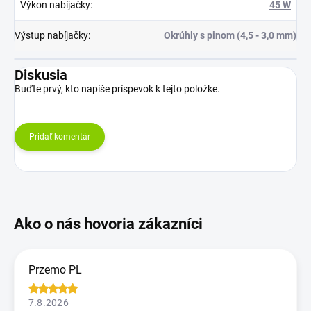
Výkon nabíjačky
:
45 W
Výstup nabíjačky
:
Okrúhly s pinom (4,5 - 3,0 mm)
Diskusia
Buďte prvý, kto napíše príspevok k tejto položke.
Pridať komentár
Przemo PL
7.8.2026