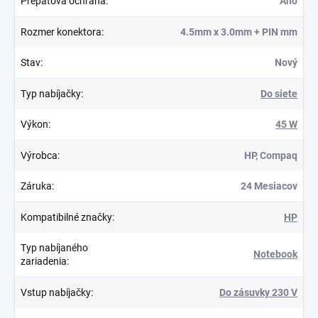
Prepäťová ochrana
:
Áno
Rozmer konektora
:
4.5mm x 3.0mm + PIN mm
Stav
:
Nový
Typ nabíjačky
:
Do siete
Výkon
:
45 W
Výrobca
:
HP, Compaq
Záruka
:
24 Mesiacov
Kompatibilné značky
:
HP
Typ nabíjaného
Notebook
zariadenia
:
Vstup nabíjačky
:
Do zásuvky 230 V