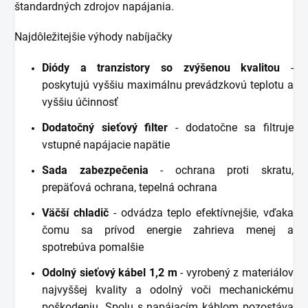
štandardných zdrojov napájania.
Najdôležitejšie výhody nabíjačky
Diódy a tranzistory so zvýšenou kvalitou
-
poskytujú vyššiu maximálnu prevádzkovú teplotu a
vyššiu účinnosť
Dodatočný sieťový filter
- dodatočne sa filtruje
vstupné napájacie napätie
Sada zabezpečenia
- ochrana proti skratu,
prepäťová ochrana, tepelná ochrana
Väčší chladič
- odvádza teplo efektívnejšie, vďaka
čomu sa prívod energie zahrieva menej a
spotrebúva pomalšie
Odolný sieťový kábel 1,2 m
- vyrobený z materiálov
najvyššej kvality a odolný voči mechanickému
poškodeniu. Spolu s napájacím káblom pozostáva