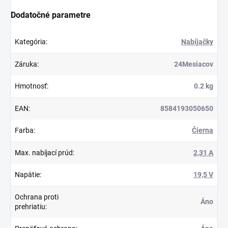
Dodatočné parametre
Kategória
:
Nabíjačky
Záruka
:
24Mesiacov
Hmotnosť
:
0.2 kg
EAN
:
8584193050650
Farba
:
Čierna
Max. nabíjací prúd
:
2,31 A
Napätie
:
19,5 V
Ochrana proti
Áno
prehriatiu
: