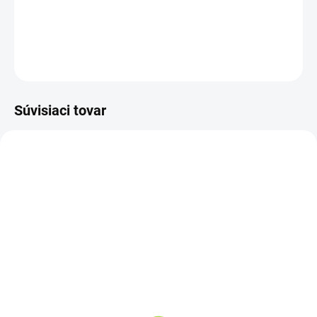
cestách
DETAILNÉ INFORMÁCIE
OPÝTAŤ SA
STRÁŽIŤ
Súvisiaci tovar
PREVER DOSTUPNOSŤ
SKLADOM
Nabíjačka na notebook
Pánty HP 15-A, 15-a000,
HP x360 330 G1, HP
15-a100, 15-a001ef, 15-
HSTNN, HP Envy 15Z, HP
a001sf, 15-a001tu