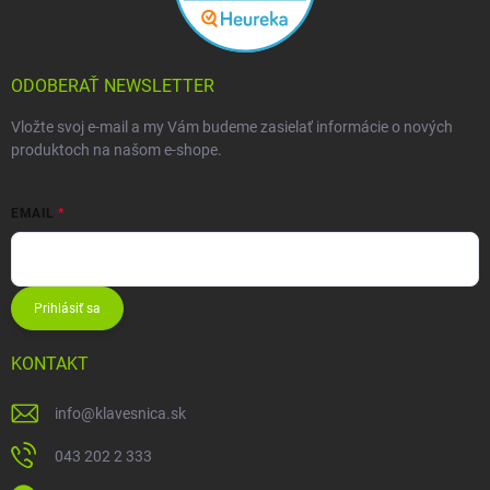
ODOBERAŤ NEWSLETTER
Vložte svoj e-mail a my Vám budeme zasielať informácie o nových
produktoch na našom e-shope.
EMAIL
Prihlásiť sa
KONTAKT
info
@
klavesnica.sk
043 202 2 333