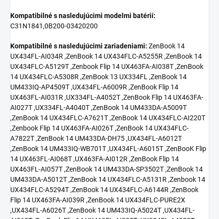
Kompatibilné s nasledujúcimi modelmi batérií:
C31N1841,0B200-03420200
Kompatibilné s nasledujúcimi zariadeniami:
ZenBook 14
UX434FL-AI034R ,ZenBook 14 UX434FLC-A5255R ,ZenBook 14
UX434FLC-A5129T ,Zenbook Flip 14 UX463FA-AI038T ,ZenBook
14 UX434FLC-A5308R ,ZenBook 13 UX334FL ,ZenBook 14
UM433IQ-AP4509T ,UX434FL-A6009R ,ZenBook Flip 14
UX463FL-AI031R ,UX334FL-A4052T ,ZenBook Flip 14 UX463FA-
AI027T ,UX334FL-A4040T ,ZenBook 14 UM433DA-A5009T
,ZenBook 14 UX434FLC-A7621T ,ZenBook 14 UX434FLC-AI220T
,Zenbook Flip 14 UX463FA-AI026T ,ZenBook 14 UX434FLC-
A7822T ,ZenBook 14 UM433DA-DH75 ,UX434FL-A6012T
,ZenBook 14 UM433IQ-WB701T ,UX434FL-A6015T ,ZenBooK Flip
14 UX463FL-AI068T ,UX463FA-AI012R ,ZenBook Flip 14
UX463FL-AI057T ,ZenBook 14 UM433DA-SP3502T ,ZenBook 14
UM433DA-A5012T ,ZenBook 14 UX434FLC-A5131R ,Zenbook 14
UX434FLC-A5294T ,ZenBook 14 UX434FLC-A6144R ,ZenBook
Flip 14 UX463FA-AI039R ,ZenBook 14 UX434FLC-PURE2X
,UX434FL-A6026T ,ZenBook 14 UM433IQ-A5024T ,UX434FL-