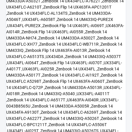
UM433DA-A5032T ,ZenBook 14 UX434FLC-A7622T ,ZenBook 14
UX434FLC-A6210T ,ZenBook Flip 14 UX463FA-APC1201T
,ZenBook 14 UX434FLC-AL134TS ,ZenBook 14 UM433DA-
A5046T ,UX434FL-A6058T ,Zenbook 14 UM433IQ-PURE2X
,UX434FL-PURE2X ,ZenBook Flip 14 UX463FL-AI069T ,UX463FA-
AI014R ,ZenBook Flip 14 UX463FL-AI055R ,ZenBook 14
UM433DA-NH74 ,ZenBook 14 UM433DA-A5002T ,ZenBook 14
UX434FLC-XH77 ,ZenBook 14 UX434FLC-WB711R ,ZenBook 14
UM433IQ ,Zenbook Flip 14 UX463FA-AI013R ,Zenbook 14
UX434FLC-A6513TS ,UX434DA ,ZenBook 14 UM433IQ-A5037T
,UX434FL-AI064T ,ZenBook Flip 14 UX463FL-AI070T ,UX334FL-
A4017T ,UX463FL-AI025R ,Zenbook 14 UX434FL ,ZenBook 14
UM433DA-A5017T ,ZenBook 14 UX434FLC-AI192T ,ZenBook 14
UX434FLC A5298T ,ZenBook Flip 14 UX463FA-AI060T ,ZenBook
14 UX434FLC-Q72P ,ZenBook 14 UM433DA-A5013R ,UX434FL-
AI018R ,ZenBook 14 UM433IQ-A5040 ,UX334FL-A4011T
,ZenBook 14 UX434FLC-A6517T ,UX463FA-AI040R ,UX334FL-
0043B8565U ,ZenBook 14 UM433DA-A5005R ,ZenBook 14
UX434FA-A9130T ,Zenbook 14 UX434FLC-A6269T ,ZenBook 14
UX434FLC-A6227T ,ZenBook 14 UM433IQ-A5026T ,Zenbook 14
UX434FLC-BPC1211T ,ZenBook 14 UX434FLC-A5506T
,UX434FL-AI025T ,ZenBook 14 UM433IQ-A5026TS ,UX434FL-