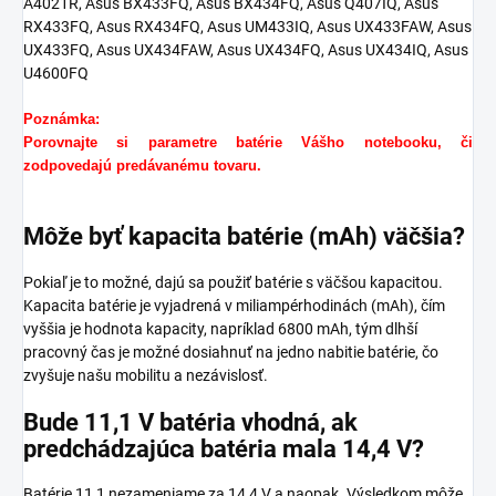
A4021R, Asus BX433FQ, Asus BX434FQ, Asus Q407IQ, Asus
RX433FQ, Asus RX434FQ, Asus UM433IQ, Asus UX433FAW, Asus
UX433FQ, Asus UX434FAW, Asus UX434FQ, Asus UX434IQ, Asus
U4600FQ
Poznámka:
Porovnajte si parametre batérie Vášho notebooku, či
zodpovedajú predávanému tovaru.
Môže byť kapacita batérie (mAh) väčšia?
Pokiaľ je to možné, dajú sa použiť batérie s väčšou kapacitou.
Kapacita batérie je vyjadrená v miliampérhodinách (mAh), čím
vyššia je hodnota kapacity, napríklad 6800 mAh, tým dlhší
pracovný čas je možné dosiahnuť na jedno nabitie batérie, čo
zvyšuje našu mobilitu a nezávislosť.
Bude 11,1 V batéria vhodná, ak
predchádzajúca batéria mala 14,4 V?
Batérie 11,1 nezameniame za 14,4 V a naopak. Výsledkom môže