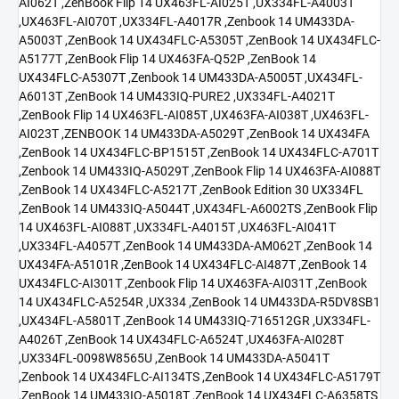
AI062T ,ZenBook Flip 14 UX463FL-AI025T ,UX334FL-A4003T
,UX463FL-AI070T ,UX334FL-A4017R ,Zenbook 14 UM433DA-
A5003T ,ZenBook 14 UX434FLC-A5305T ,ZenBook 14 UX434FLC-
A5177T ,ZenBook Flip 14 UX463FA-Q52P ,ZenBook 14
UX434FLC-A5307T ,Zenbook 14 UM433DA-A5005T ,UX434FL-
A6013T ,ZenBook 14 UM433IQ-PURE2 ,UX334FL-A4021T
,ZenBook Flip 14 UX463FL-AI085T ,UX463FA-AI038T ,UX463FL-
AI023T ,ZENBOOK 14 UM433DA-A5029T ,ZenBook 14 UX434FA
,ZenBook 14 UX434FLC-BP1515T ,ZenBook 14 UX434FLC-A701T
,Zenbook 14 UM433IQ-A5029T ,ZenBook Flip 14 UX463FA-AI088T
,ZenBook 14 UX434FLC-A5217T ,ZenBook Edition 30 UX334FL
,ZenBook 14 UM433IQ-A5044T ,UX434FL-A6002TS ,ZenBook Flip
14 UX463FL-AI088T ,UX334FL-A4015T ,UX463FL-AI041T
,UX334FL-A4057T ,ZenBook 14 UM433DA-AM062T ,ZenBook 14
UX434FA-A5101R ,ZenBook 14 UX434FLC-AI487T ,ZenBook 14
UX434FLC-AI301T ,Zenbook Flip 14 UX463FA-AI031T ,ZenBook
14 UX434FLC-A5254R ,UX334 ,ZenBook 14 UM433DA-R5DV8SB1
,UX434FL-A5801T ,ZenBook 14 UM433IQ-716512GR ,UX334FL-
A4026T ,ZenBook 14 UX434FLC-A6524T ,UX463FA-AI028T
,UX334FL-0098W8565U ,ZenBook 14 UM433DA-A5041T
,Zenbook 14 UX434FLC-AI134TS ,ZenBook 14 UX434FLC-A5179T
,ZenBook 14 UM433IQ-A5018T ,ZenBook 14 UX434FLC-A6358TS