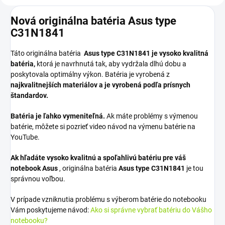
Nová originálna batéria Asus type
C31N1841
Táto originálna batéria
Asus type C31N1841
je vysoko kvalitná
batéria,
ktorá je navrhnutá tak, aby vydržala dlhú dobu a
poskytovala optimálny výkon. Batéria je vyrobená z
najkvalitnejších materiálov a je vyrobená podľa prísnych
štandardov.
Batéria je ľahko vymeniteľná.
Ak máte problémy s výmenou
batérie, môžete si pozrieť video návod na výmenu batérie na
YouTube.
Ak hľadáte vysoko kvalitnú a spoľahlivú batériu pre váš
notebook Asus
, originálna batéria
Asus type C31N1841
je tou
správnou voľbou.
V prípade vzniknutia problému s výberom batérie do notebooku
Vám poskytujeme návod:
Ako si správne vybrať batériu do Vášho
notebooku?