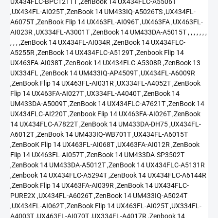
UX434FLC-BPC1211T ,ZenBook 14 UX434FLC-A5506T
,UX434FL-AI025T ,ZenBook 14 UM433IQ-A5026TS ,UX434FL-
A6075T ,ZenBook Flip 14 UX463FL-AI096T ,UX463FA ,UX463FL-
AI023R ,UX334FL-A3001T ,ZenBook 14 UM433DA-A5015T , , , , , , ,
, , , ,ZenBook 14 UX434FL-AI034R ,ZenBook 14 UX434FLC-
A5255R ,ZenBook 14 UX434FLC-A5129T ,Zenbook Flip 14
UX463FA-AI038T ,ZenBook 14 UX434FLC-A5308R ,ZenBook 13
UX334FL ,ZenBook 14 UM433IQ-AP4509T ,UX434FL-A6009R
,ZenBook Flip 14 UX463FL-AI031R ,UX334FL-A4052T ,ZenBook
Flip 14 UX463FA-AI027T ,UX334FL-A4040T ,ZenBook 14
UM433DA-A5009T ,ZenBook 14 UX434FLC-A7621T ,ZenBook 14
UX434FLC-AI220T ,Zenbook Flip 14 UX463FA-AI026T ,ZenBook
14 UX434FLC-A7822T ,ZenBook 14 UM433DA-DH75 ,UX434FL-
A6012T ,ZenBook 14 UM433IQ-WB701T ,UX434FL-A6015T
,ZenBooK Flip 14 UX463FL-AI068T ,UX463FA-AI012R ,ZenBook
Flip 14 UX463FL-AI057T ,ZenBook 14 UM433DA-SP3502T
,ZenBook 14 UM433DA-A5012T ,ZenBook 14 UX434FLC-A5131R
,Zenbook 14 UX434FLC-A5294T ,ZenBook 14 UX434FLC-A6144R
,ZenBook Flip 14 UX463FA-AI039R ,ZenBook 14 UX434FLC-
PURE2X ,UX434FL-A6026T ,ZenBook 14 UM433IQ-A5024T
,UX434FL-AI062T ,ZenBook Flip 14 UX463FL-AI025T ,UX334FL-
A4003T ,UX463FL-AI070T ,UX334FL-A4017R ,Zenbook 14