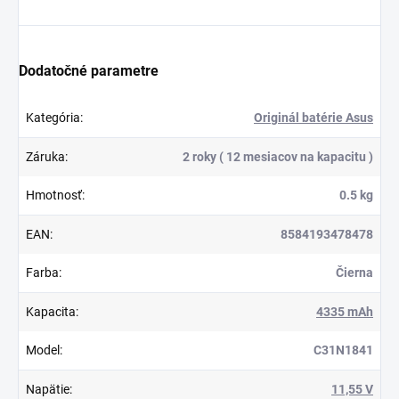
Dodatočné parametre
Kategória
:
Originál batérie Asus
Záruka
:
2 roky ( 12 mesiacov na kapacitu )
Hmotnosť
:
0.5 kg
EAN
:
8584193478478
Farba
:
Čierna
Kapacita
:
4335 mAh
Model
:
C31N1841
Napätie
:
11,55 V