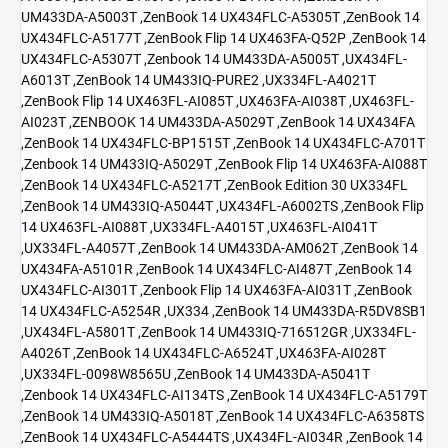
UM433DA-A5003T ,ZenBook 14 UX434FLC-A5305T ,ZenBook 14
UX434FLC-A5177T ,ZenBook Flip 14 UX463FA-Q52P ,ZenBook 14
UX434FLC-A5307T ,Zenbook 14 UM433DA-A5005T ,UX434FL-
A6013T ,ZenBook 14 UM433IQ-PURE2 ,UX334FL-A4021T
,ZenBook Flip 14 UX463FL-AI085T ,UX463FA-AI038T ,UX463FL-
AI023T ,ZENBOOK 14 UM433DA-A5029T ,ZenBook 14 UX434FA
,ZenBook 14 UX434FLC-BP1515T ,ZenBook 14 UX434FLC-A701T
,Zenbook 14 UM433IQ-A5029T ,ZenBook Flip 14 UX463FA-AI088T
,ZenBook 14 UX434FLC-A5217T ,ZenBook Edition 30 UX334FL
,ZenBook 14 UM433IQ-A5044T ,UX434FL-A6002TS ,ZenBook Flip
14 UX463FL-AI088T ,UX334FL-A4015T ,UX463FL-AI041T
,UX334FL-A4057T ,ZenBook 14 UM433DA-AM062T ,ZenBook 14
UX434FA-A5101R ,ZenBook 14 UX434FLC-AI487T ,ZenBook 14
UX434FLC-AI301T ,Zenbook Flip 14 UX463FA-AI031T ,ZenBook
14 UX434FLC-A5254R ,UX334 ,ZenBook 14 UM433DA-R5DV8SB1
,UX434FL-A5801T ,ZenBook 14 UM433IQ-716512GR ,UX334FL-
A4026T ,ZenBook 14 UX434FLC-A6524T ,UX463FA-AI028T
,UX334FL-0098W8565U ,ZenBook 14 UM433DA-A5041T
,Zenbook 14 UX434FLC-AI134TS ,ZenBook 14 UX434FLC-A5179T
,ZenBook 14 UM433IQ-A5018T ,ZenBook 14 UX434FLC-A6358TS
,ZenBook 14 UX434FLC-A5444TS ,UX434FL-AI034R ,ZenBook 14