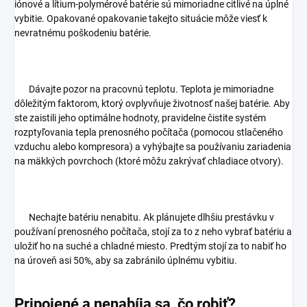
iónové a lítium-polymérové batérie sú mimoriadne citlivé na úplné
vybitie. Opakované opakovanie takejto situácie môže viesť k
nevratnému poškodeniu batérie.
Dávajte pozor na pracovnú teplotu. Teplota je mimoriadne
dôležitým faktorom, ktorý ovplyvňuje životnosť našej batérie. Aby
ste zaistili jeho optimálne hodnoty, pravidelne čistite systém
rozptyľovania tepla prenosného počítača (pomocou stlačeného
vzduchu alebo kompresora) a vyhýbajte sa používaniu zariadenia
na mäkkých povrchoch (ktoré môžu zakrývať chladiace otvory).
Nechajte batériu nenabitu. Ak plánujete dlhšiu prestávku v
používaní prenosného počítača, stojí za to z neho vybrať batériu a
uložiť ho na suché a chladné miesto. Predtým stojí za to nabiť ho
na úroveň asi 50%, aby sa zabránilo úplnému vybitiu.
Pripojené a nenabíja sa, čo robiť?