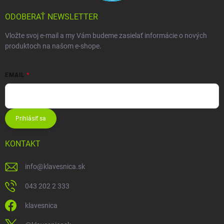
ODOBERAŤ NEWSLETTER
Vložte svoj e-mail a my Vám budeme zasielať informácie o nových
produktoch na našom e-shope.
EMAIL
Prihlásiť sa
KONTAKT
info
@
klavesnica.sk
043 202 2 333
klavesnica