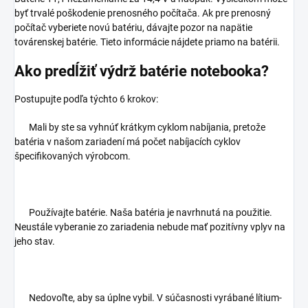
byť trvalé poškodenie prenosného počítača. Ak pre prenosný
počítač vyberiete novú batériu, dávajte pozor na napätie
továrenskej batérie. Tieto informácie nájdete priamo na batérii.
Ako predĺžiť výdrž batérie notebooka?
Postupujte podľa týchto 6 krokov:
Mali by ste sa vyhnúť krátkym cyklom nabíjania, pretože
batéria v našom zariadení má počet nabíjacích cyklov
špecifikovaných výrobcom.
Používajte batérie. Naša batéria je navrhnutá na použitie.
Neustále vyberanie zo zariadenia nebude mať pozitívny vplyv na
jeho stav.
Nedovoľte, aby sa úplne vybil. V súčasnosti vyrábané lítium-