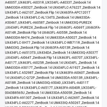
A4005T ,UX463FL-AI031R ,UX334FL-A4033T ,Zenbook 14
UM433DA-A5032T ,ZenBook 14 UX434FLC-A7622T ,ZenBook 14
UX434FLC-A6210T ,ZenBook Flip 14 UX463FA-APC1201T
,ZenBook 14 UX434FLC-AL134TS ,ZenBook 14 UM433DA-
A5046T ,UX434FL-A6058T ,Zenbook 14 UM433IQ-PURE2X
,UX434FL-PURE2X ,ZenBook Flip 14 UX463FL-AI069T ,UX463FA-
AI014R ,ZenBook Flip 14 UX463FL-AI055R ,ZenBook 14
UM433DA-NH74 ,ZenBook 14 UM433DA-A5002T ,ZenBook 14
UX434FLC-XH77 ,ZenBook 14 UX434FLC-WB711R ,ZenBook 14
UM433IQ ,Zenbook Flip 14 UX463FA-AI013R ,Zenbook 14
UX434FLC-A6513TS ,UX434DA ,ZenBook 14 UM433IQ-A5037T
,UX434FL-AI064T ,ZenBook Flip 14 UX463FL-AI070T ,UX334FL-
A4017T ,UX463FL-AI025R ,Zenbook 14 UX434FL ,ZenBook 14
UM433DA-A5017T ,ZenBook 14 UX434FLC-AI192T ,ZenBook 14
UX434FLC A5298T ,ZenBook Flip 14 UX463FA-AI060T ,ZenBook
14 UX434FLC-Q72P ,ZenBook 14 UM433DA-A5013R ,UX434FL-
AI018R ,ZenBook 14 UM433IQ-A5040 ,UX334FL-A4011T
,ZenBook 14 UX434FLC-A6517T ,UX463FA-AI040R ,UX334FL-
0043B8565U ,ZenBook 14 UM433DA-A5005R ,ZenBook 14
UX434FA-A9130T ,Zenbook 14 UX434FLC-A6269T ,ZenBook 14
UX434FLC-A6227T ,ZenBook 14 UM433IQ-A5026T ,Zenbook 14