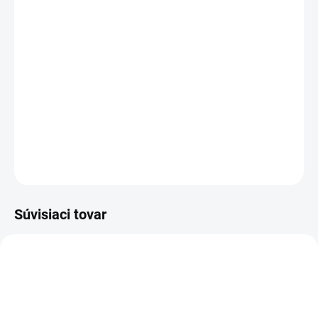
−
+
Pridať do košíka
Kapacita:
4335 mAh (50
WH
)
Napätie:
11,55
V
Najväčšia
kvalita
značky Asus
Nová ORIGINÁLNA batéria
Asus type C31N1841
DETAILNÉ INFORMÁCIE
OPÝTAŤ SA
STRÁŽIŤ
Súvisiaci tovar