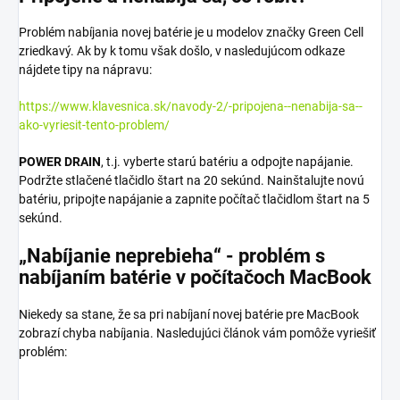
Problém nabíjania novej batérie je u modelov značky Green Cell
zriedkavý. Ak by k tomu však došlo, v nasledujúcom odkaze
nájdete tipy na nápravu:
https://www.klavesnica.sk/navody-2/-pripojena--nenabija-sa--
ako-vyriesit-tento-problem/
POWER DRAIN
, t.j. vyberte starú batériu a odpojte napájanie.
Podržte stlačené tlačidlo štart na 20 sekúnd. Nainštalujte novú
batériu, pripojte napájanie a zapnite počítač tlačidlom štart na 5
sekúnd.
„Nabíjanie neprebieha“ - problém s
nabíjaním batérie v počítačoch MacBook
Niekedy sa stane, že sa pri nabíjaní novej batérie pre MacBook
zobrazí chyba nabíjania. Nasledujúci článok vám pomôže vyriešiť
problém: