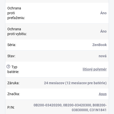
Ochrana
proti
Áno
preťaženiu
:
Ochrana
Áno
proti vybitiu
:
Séria
:
ZenBook
Stav
:
nová
?
Typ
lítiový polymér
batérie
:
Záruka
:
24 mesiacov (12 mesiacov pre batérie)
Značka
:
Asus
0B200-03420200, 0B200-03420300, B0B200-
P/N
:
03830000, C31N1841