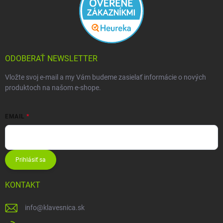
ODOBERAŤ NEWSLETTER
Vložte svoj e-mail a my Vám budeme zasielať informácie o nových
produktoch na našom e-shope.
EMAIL
Prihlásiť sa
KONTAKT
info
@
klavesnica.sk