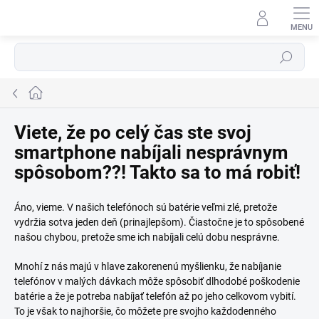
Prejsť
na
⬇
obsah
AI asistent · online
Hľadať
Domov
Viete, že po celý čas ste svoj
smartphone nabíjali nesprávnym
spôsobom??! Takto sa to má robiť!
Áno, vieme. V našich telefónoch sú batérie veľmi zlé, pretože
vydržia sotva jeden deň (prinajlepšom). Čiastočne je to spôsobené
našou chybou, pretože sme ich nabíjali celú dobu nesprávne.
Mnohí z nás majú v hlave zakorenenú myšlienku, že nabíjanie
telefónov v malých dávkach môže spôsobiť dlhodobé poškodenie
batérie a že je potreba nabíjať telefón až po jeho celkovom vybití.
To je však to najhoršie, čo môžete pre svojho každodenného