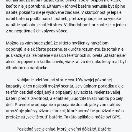
nemali snažiť nabiť nabíjačku na plných 100%. Aspoň nie vtedy,
keď to nie je potrebné. Lithium – iónové batérie nemusia byť úplne
nabité, pokiaľ to nie je vyslovene žiadané. V skutočnosti je lepšie
nabiť batériu podľa našich potrieb, pretože pripojenie na vysoké
napätie spôsobuje batérií stres. V dlhodobom horizonte je to jeden
z najnegatívnejších vplyvov vôbec.
Možno sa vám bude zdať, že si tieto myšlienky navzájom
odporujú, ale ak čítate pozorne, tak určite rozumiete, že to tak nie
je. Ukazuje sa, že batérie v našich telefónoch sú oveľa „šťastnejšie“
ak sú pripojené na krátku chvíľu, viackrát za deň, ako keby mali byť
dlhodobo na nabíjačke.
Nabíjanie telefónu pri strate cca 10% svojej pôvodnej
kapacity je ten najlepší možný scenár. Je v úplnom poriadku ak je
telefón cez deň odpájaný a pripájaný aj viackrát. Nielenže vašej
batérií predĺži životnosť, ale taktiež ju udržíte kvázi nabitú po celý
deň. Pravidelné odpájanie a pripájanie do nabíjačky vám taktiež
umožňuje plné využívanie funkcií, ktoré normálne používate málo,
pretože sú „velcí žrouti“ batérie. Takáto aplikácia môže byť GPS.
Posledná vec je chlad, ktorý je veľmi dôležitý. Batérie