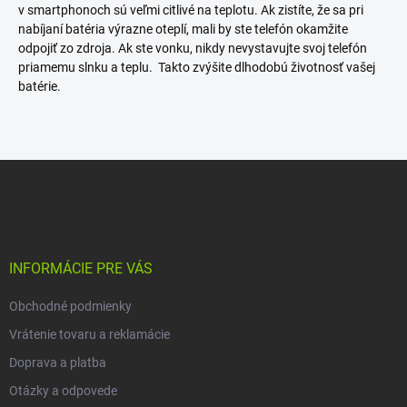
v smartphonoch sú veľmi citlivé na teplotu. Ak zistíte, že sa pri
nabíjaní batéria výrazne oteplí, mali by ste telefón okamžite
odpojiť zo zdroja. Ak ste vonku, nikdy nevystavujte svoj telefón
priamemu slnku a teplu. Takto zvýšite dlhodobú životnosť vašej
batérie.
Z
á
p
ä
t
i
INFORMÁCIE PRE VÁS
e
Obchodné podmienky
Vrátenie tovaru a reklamácie
Doprava a platba
Otázky a odpovede