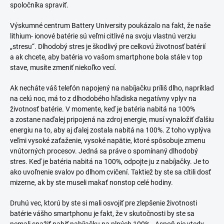
spoločníka spraviť.
Výskumné centrum Battery University poukázalo na fakt, že naše
lithium- ionové batérie sú veľmi citlivé na svoju vlastnú verziu
„stresu“. Dlhodobý stres je škodlivý pre celkovú životnosť batérií
a ak chcete, aby batéria vo vašom smartphone bola stále v top
stave, musíte zmeniť niekoľko vecí.
Ak necháte váš telefón napojený na nabíjačku príliš dlho, napríklad
na celú noc, má to z dlhodobého hľadiska negatívny vplyv na
životnosť batérie. V momente, keď je batéria nabitá na 100%
a zostane naďalej pripojená na zdroj energie, musí vynaložiť ďalšiu
energiu na to, aby aj ďalej zostala nabitá na 100%. Z toho vyplýva
veľmi vysoké zaťaženie, vysoké napätie, ktoré spôsobuje zmenu
vnútorných procesov. Jedná sa práve o spomínaný dlhodobý
stres. Keď je batéria nabitá na 100%, odpojte ju z nabíjačky. Je to
ako uvoľnenie svalov po dlhom cvičení. Taktiež by ste sa cítili dosť
mizerne, ak by ste museli makať nonstop celé hodiny.
Druhú vec, ktorú by ste si mali osvojiť pre zlepšenie životnosti
batérie vášho smartphonu je fakt, že v skutočnosti by ste sa