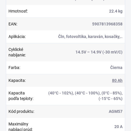
Hmotnosť
:
22.4 kg
EAN
:
5907813968358
Aplikácia
:
Čln, fotovoltika, karaván, kosačky,..
Cyklické
14.5V – 14.9V (-30 mV/C)
nabíjanie
:
Farba
:
Čierna
Kapacita
:
80 Ah
Kapacita
(40°C - 102%), (40°C - 100%), (0°C - 85%),
podľa teploty
:
(-15°C - 65%)
Kód produktu
:
AGM57
Maximálny
20 A
nabíjací prúd
: