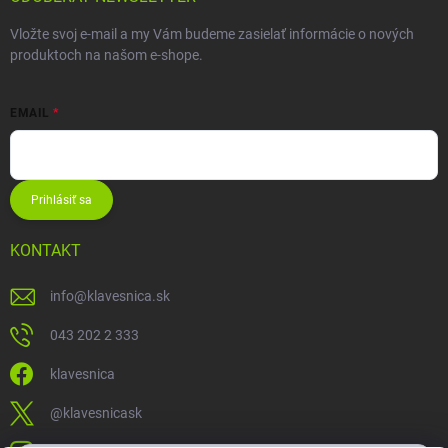
Vložte svoj e-mail a my Vám budeme zasielať informácie o nových
produktoch na našom e-shope.
EMAIL
Prihlásiť sa
KONTAKT
info
@
klavesnica.sk
043 202 2 333
klavesnica
@klavesnicask