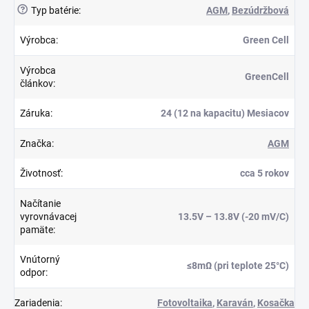
?
Typ batérie
:
AGM
,
Bezúdržbová
Výrobca
:
Green Cell
Výrobca
GreenCell
článkov
:
Záruka
:
24 (12 na kapacitu) Mesiacov
Značka
:
AGM
Životnosť
:
cca 5 rokov
Načítanie
vyrovnávacej
13.5V – 13.8V (-20 mV/C)
pamäte
:
Vnútorný
≤8mΩ (pri teplote 25°C)
odpor
:
Zariadenia
:
Fotovoltaika
,
Karaván
,
Kosačka