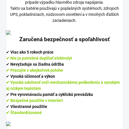
prípade výpadku hlavného zdroja napájania.
Takto sa batérie používajú v poplašných systémoch, zdrojoch
UPS, pokladniciach, núdzovom osvetlení a v mnohých ďalších
zariadeniach.
Zaručená bezpečnosť a spoľahlivosť
✔︎
Viac ako 5 rokoch práce
✔︎ Nie je potrebné dopĺňať elektrolyt
✔︎
Nevyžaduje sa žiadna údržba
✔︎ Pracujte v akejkoľvek polohe
✔︎
Vysoká účinnosť a výkon
✔︎ Vysoká odolnosť voči mechanickému poškodeniu a vysokým
aj nízkym teplotám
✔︎
Pre vyrovnávaciu pamäť a cyklickú prevádzku
✔︎ Bezpečné použitie v interiéri
✔︎
Všestranné použitie
✔︎ Štandardizované