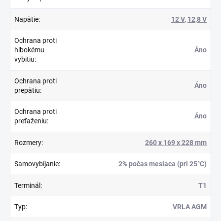
Napätie
:
12 V
,
12,8 V
Ochrana proti
hlbokému
Áno
vybitiu
:
Ochrana proti
Áno
prepätiu
:
Ochrana proti
Áno
preťaženiu
:
Rozmery
:
260 x 169 x 228 mm
Samovybíjanie
:
2% počas mesiaca (pri 25°C)
Terminál
:
T1
Typ
:
VRLA AGM