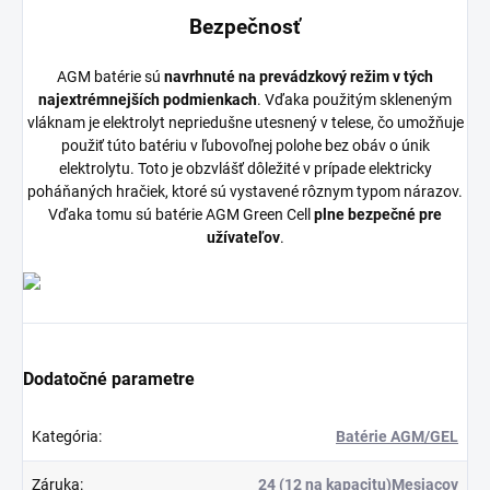
Bezpečnosť
AGM batérie sú
navrhnuté na prevádzkový režim v tých
najextrémnejších podmienkach
. Vďaka použitým skleneným
vláknam je elektrolyt nepriedušne utesnený v telese, čo umožňuje
použiť túto batériu v ľubovoľnej polohe bez obáv o únik
elektrolytu. Toto je obzvlášť dôležité v prípade elektricky
poháňaných hračiek, ktoré sú vystavené rôznym typom nárazov.
Vďaka tomu sú batérie AGM Green Cell
plne bezpečné pre
užívateľov
.
Dodatočné parametre
Kategória
:
Batérie AGM/GEL
Záruka
:
24 (12 na kapacitu)Mesiacov