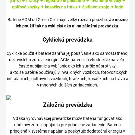
(UPS)
✦ hračky
✦ registračné pokladne
✦ invalidné vozíky
✦
golfové vozíky
✦ kosačky na trávu
✦ čistiace stroje
✦ lode
Batérie AGM od Green Cell majú veľký rozsah použitia.
Je možné
ich použiť tak na cyklickú ako aj na záložnú prevádzku.
Cyklická prevádzka
Cyklické použitie batérie zahŕňa jej používanie ako samostatného,
​​nezávislého zdroja energie. AGM batérie sú vhodnejšie na veľmi
časté nabíjanie a vybíjanie ako ich staršie náprotivky.
Takto sa batérie používajú v invalidných vozíkoch, fotovoltických
inštaláciách, golfových vozíkoch, hračkách, kosačkách na trávu a
v mnohých ďalších zariadeniach.
Záložná prevádzka
Vďaka vyrovnávacej prevádzke môže batéria fungovať ako
núdzový zdroj napájania pre pripojené zariadenie. Batéria
pripojená k systému napájania poskytuje dodatočnú energiu v