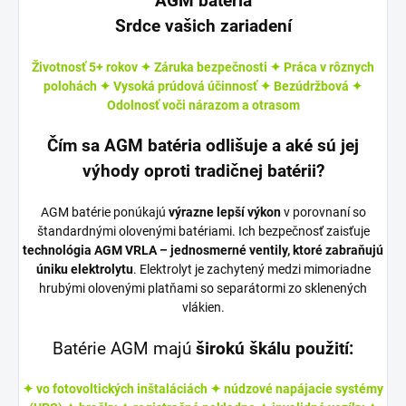
AGM batéria
Srdce vašich zariadení
Životnosť 5+ rokov ✦ Záruka bezpečnosti ✦ Práca v rôznych
polohách ✦ Vysoká prúdová účinnosť ✦ Bezúdržbová ✦
Odolnosť voči nárazom a otrasom
Čím sa AGM batéria odlišuje a aké sú jej
výhody oproti tradičnej batérii?
AGM batérie ponúkajú
výrazne lepší výkon
v porovnaní so
štandardnými olovenými batériami. Ich bezpečnosť zaisťuje
technológia AGM VRLA – jednosmerné ventily, ktoré zabraňujú
úniku elektrolytu
. Elektrolyt je zachytený medzi mimoriadne
hrubými olovenými platňami so separátormi zo sklenených
vlákien.
Batérie AGM majú
širokú škálu použití:
✦
vo fotovoltických inštaláciách
✦ núdzové napájacie systémy