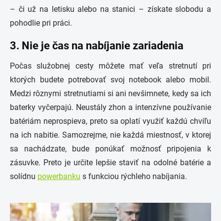
– či už na letisku alebo na stanici – získate slobodu a
pohodlie pri práci.
3. Nie je čas na nabíjanie zariadenia
Počas služobnej cesty môžete mať veľa stretnutí pri
ktorých budete potrebovať svoj notebook alebo mobil.
Medzi rôznymi stretnutiami si ani nevšimnete, kedy sa ich
baterky vyčerpajú. Neustály zhon a intenzívne používanie
batériám neprospieva, preto sa oplatí využiť každú chvíľu
na ich nabitie. Samozrejme, nie každá miestnosť, v ktorej
sa nachádzate, bude ponúkať možnosť pripojenia k
zásuvke. Preto je určite lepšie staviť na odolné batérie a
solídnu
powerbanku
s funkciou rýchleho nabíjania.