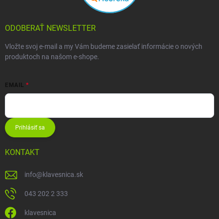
ODOBERAŤ NEWSLETTER
Vložte svoj e-mail a my Vám budeme zasielať informácie o nových
produktoch na našom e-shope.
EMAIL
Prihlásiť sa
KONTAKT
info
@
klavesnica.sk
043 202 2 333
klavesnica