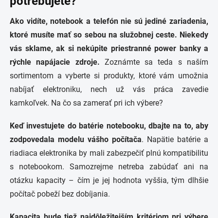
potrebujete?
Ako vidíte, notebook a telefón nie sú jediné zariadenia,
ktoré musíte mať so sebou na služobnej ceste. Niekedy
vás sklame, ak si nekúpite priestranné power banky a
rýchle napájacie zdroje.
Zoznámte sa teda s naším
sortimentom a vyberte si produkty, ktoré vám umožnia
nabíjať elektroniku, nech už vás práca zavedie
kamkoľvek. Na čo sa zamerať pri ich výbere?
Keď investujete do batérie notebooku, dbajte na to, aby
zodpovedala modelu vášho počítača
. Napätie batérie a
riadiaca elektronika by mali zabezpečiť plnú kompatibilitu
s notebookom. Samozrejme netreba zabúdať ani na
otázku kapacity – čím je jej hodnota vyššia, tým dlhšie
počítač pobeží bez dobíjania.
Kapacita bude tiež najdôležitejším kritériom pri výbere