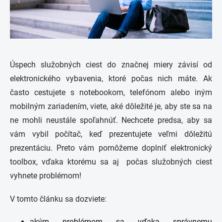
Úspech služobných ciest do značnej miery závisí od
elektronického vybavenia, ktoré počas nich máte. Ak
často cestujete s notebookom, telefónom alebo iným
mobilným zariadením, viete, aké dôležité je, aby ste sa na
ne mohli neustále spoľahnúť. Nechcete predsa, aby sa
vám vybil počítač, keď prezentujete veľmi dôležitú
prezentáciu. Preto vám pomôžeme doplniť elektronický
toolbox, vďaka ktorému sa aj počas služobných ciest
vyhnete problémom!
V tomto článku sa dozviete:
akým problémom sa vďaka správnemu