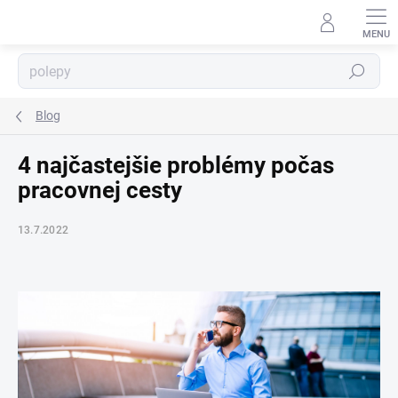
Prejsť
na
obsah
Hľadať
⬇
AI asistent · online
Blog
4 najčastejšie problémy počas
pracovnej cesty
13.7.2022