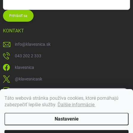
Prihlásiť sa
KONTAKT
info
@
klavesnica.sk
043 202 2 333
klavesnica
@klavesnicask
klavesnica_sk
×
Táto webová stránka používa cookies, ktoré pomáhajú
Dobrý deň! 👋 Pomôžem vám nájsť správny diel. Napíšte mi.
zabezpečiť lepšie služby
.
Ďalšie informácie
Doprava a platba
Nastavenie