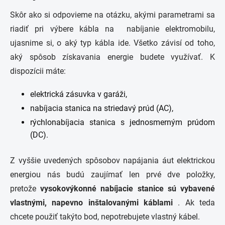
Skôr ako si odpovieme na otázku, akými parametrami sa
riadiť pri výbere kábla na
nabíjanie elektromobilu
,
ujasnime si, o aký typ kábla ide. Všetko závisí od toho,
aký spôsob získavania energie budete využívať. K
dispozícii máte:
elektrická zásuvka v garáži,
nabíjacia stanica na striedavý prúd (AC)
,
rýchlonabíjacia stanica s jednosmerným prúdom
(DC).
Z vyššie uvedených spôsobov napájania áut elektrickou
energiou nás budú zaujímať len prvé dve položky,
pretože
vysokovýkonné nabíjacie stanice sú vybavené
vlastnými, napevno inštalovanými káblami
. Ak teda
chcete použiť takýto bod, nepotrebujete vlastný kábel.