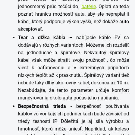
jednosmerný prúd tečúci do
batérie
. Oplatí sa teda
poznať hranicu možností auta, aby ste nepreplatili
kábel, ktorý podporuje výkon vyšší, než dokáže auto
akceptovať.
Tvar a dĺžka kábla
– nabíjacie káble EV sa
dodávajú v rôznych variantoch. Môžeme ich rozdeliť
na jednoduché a špirálové.
Nekvalitný špirálový
kábel však môže stratiť svoju pružnosť
, čo môže
viesť k naťahovaniu a v extrémnych prípadoch
nízkych teplôt až k prasknutiu. Špirálový variant tiež
nebude taký dlhý ako rovný kábel, dokonca až 10 m.
Nezabúdajte, že tento parameter určuje komfort
manévrovania okolo auta počas jeho nabíjania.
Bezpečnostná trieda
- bezpečnosť používania
káblov vo vonkajších podmienkach bude závisieť od
triedy tesnosti IP. Dôležitá je aj sila výrobku a
hmotnosť, ktorú môže uniesť. Napríklad, ak koleso