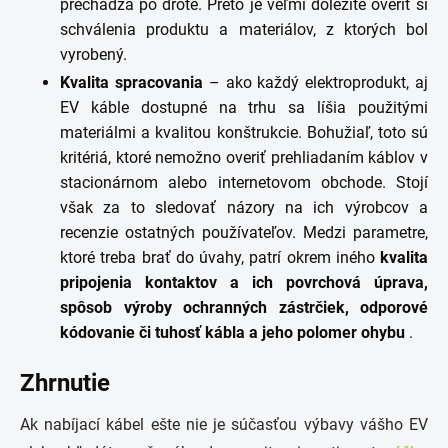
prechádza po drôte. Preto je veľmi dôležité overiť si
schválenia produktu a materiálov, z ktorých bol
vyrobený.
Kvalita spracovania
– ako každý elektroprodukt, aj
EV káble dostupné na trhu sa líšia použitými
materiálmi a kvalitou konštrukcie. Bohužiaľ, toto sú
kritériá, ktoré nemožno overiť prehliadaním káblov v
stacionárnom alebo internetovom obchode. Stojí
však za to sledovať názory na ich výrobcov a
recenzie ostatných používateľov. Medzi parametre,
ktoré treba brať do úvahy, patrí okrem iného
kvalita
pripojenia kontaktov a ich povrchová úprava,
spôsob výroby ochranných zástrčiek, odporové
kódovanie či tuhosť kábla a jeho polomer ohybu
.
Zhrnutie
Ak nabíjací kábel ešte nie je súčasťou výbavy vášho EV