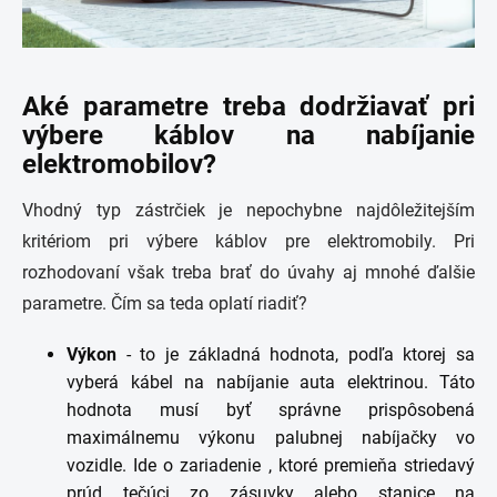
Aké parametre treba dodržiavať pri
výbere káblov na nabíjanie
elektromobilov?
Vhodný typ zástrčiek je nepochybne najdôležitejším
kritériom pri výbere káblov pre elektromobily. Pri
rozhodovaní však treba brať do úvahy aj mnohé ďalšie
parametre. Čím sa teda oplatí riadiť?
Výkon
- to je základná hodnota, podľa ktorej sa
vyberá kábel na nabíjanie auta elektrinou. Táto
hodnota musí byť správne prispôsobená
maximálnemu výkonu palubnej nabíjačky vo
vozidle. Ide o zariadenie , ktoré premieňa striedavý
prúd tečúci zo zásuvky alebo stanice na