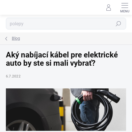
Prejsť
na
obsah
Hľadať
⬇
AI asistent · online
Blog
Aký nabíjací kábel pre elektrické
auto by ste si mali vybrať?
6.7.2022