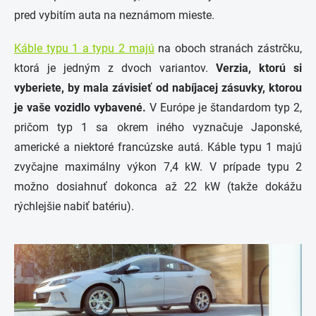
pred vybitím auta na neznámom mieste.
Káble typu 1 a typu 2 majú
na oboch stranách zástrčku,
ktorá je jedným z dvoch variantov.
Verzia, ktorú si
vyberiete, by mala závisieť od nabíjacej zásuvky, ktorou
je vaše vozidlo vybavené.
V Európe je štandardom typ 2,
pričom typ 1 sa okrem iného vyznačuje Japonské,
americké a niektoré francúzske autá.
Káble typu 1 majú
zvyčajne maximálny výkon 7,4 kW. V prípade typu 2
možno dosiahnuť dokonca až 22 kW (takže dokážu
rýchlejšie nabiť batériu).