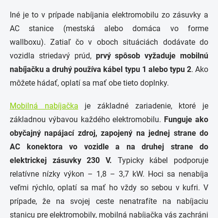
Iné je to v prípade nabíjania elektromobilu zo zásuvky a
AC stanice (mestská alebo domáca vo forme
wallboxu). Zatiaľ čo v oboch situáciách dodávate do
vozidla striedavý prúd,
prvý spôsob vyžaduje mobilnú
nabíjačku a druhý používa kábel typu 1 alebo typu 2
. Ako
môžete hádať, oplatí sa mať obe tieto doplnky.
Mobilná nabíjačka
je základné zariadenie, ktoré je
základnou výbavou každého elektromobilu.
Funguje ako
obyčajný napájací zdroj, zapojený na jednej strane do
AC konektora vo vozidle a na druhej strane do
elektrickej zásuvky 230 V.
Typicky kábel podporuje
relatívne nízky výkon – 1,8 – 3,7 kW. Hoci sa nenabíja
veľmi rýchlo, oplatí sa mať ho vždy so sebou v kufri. V
prípade, že na svojej ceste nenatrafíte na nabíjaciu
stanicu pre elektromobily, mobilná nabíjačka vás zachráni