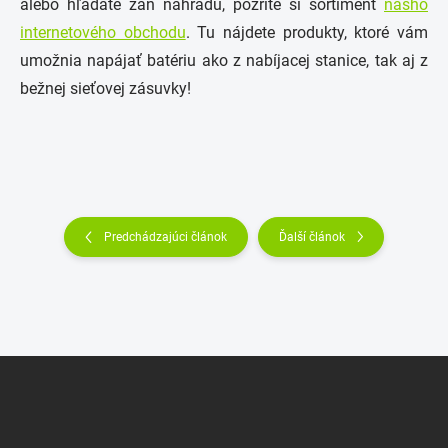
alebo hľadáte zaň náhradu, pozrite si sortiment
nášho
internetového obchodu
. Tu nájdete produkty, ktoré vám
umožnia napájať batériu ako z nabíjacej stanice, tak aj z
bežnej sieťovej zásuvky!
Predchádzajúci článok
Ďalší článok
Z
á
p
ä