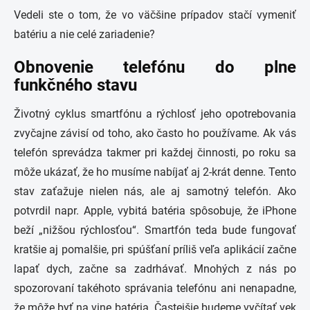
Vedeli ste o tom, že vo väčšine prípadov stačí vymeniť
batériu a nie celé zariadenie?
Obnovenie telefónu do plne
funkčného stavu
Životný cyklus smartfónu a rýchlosť jeho opotrebovania
zvyčajne závisí od toho, ako často ho používame. Ak vás
telefón sprevádza takmer pri každej činnosti, po roku sa
môže ukázať, že ho musíme nabíjať aj 2-krát denne. Tento
stav zaťažuje nielen nás, ale aj samotný telefón. Ako
potvrdil napr. Apple, vybitá batéria spôsobuje, že iPhone
beží „nižšou rýchlosťou“. Smartfón teda bude fungovať
kratšie aj pomalšie, pri spúšťaní príliš veľa aplikácií začne
lapať dych, začne sa zadrhávať. Mnohých z nás po
spozorovaní takéhoto správania telefónu ani nenapadne,
že môže byť na vine batéria. Častejšie budeme vyčítať vek