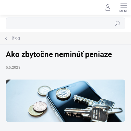
Prejsť
na
obsah
⬇
AI asistent · online
Hľadať
Blog
Ako zbytočne neminúť peniaze
5.5.2023