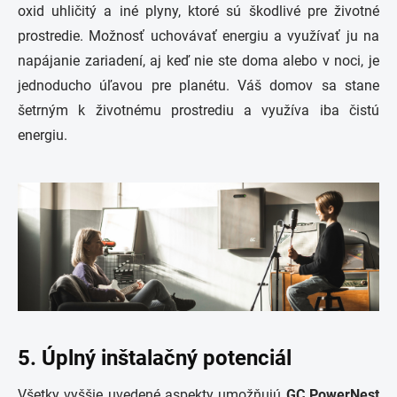
oxid uhličitý a iné plyny, ktoré sú škodlivé pre životné
prostredie. Možnosť uchovávať energiu a využívať ju na
napájanie zariadení, aj keď nie ste doma alebo v noci, je
jednoducho úľavou pre planétu. Váš domov sa stane
šetrným k životnému prostrediu a využíva iba čistú
energiu.
5. Úplný inštalačný potenciál
Všetky vyššie uvedené aspekty umožňujú
GC PowerNest