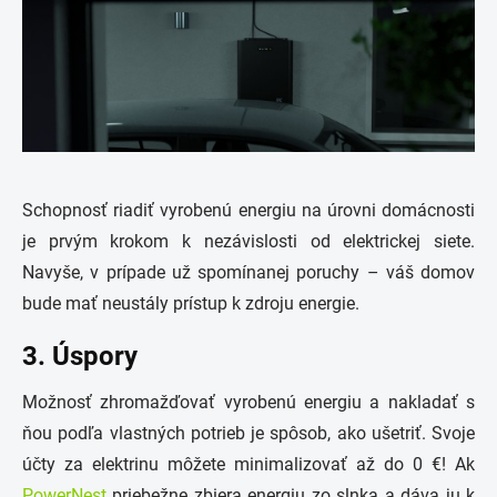
Schopnosť riadiť vyrobenú energiu na úrovni domácnosti
je prvým krokom k nezávislosti od elektrickej siete.
Navyše, v prípade už spomínanej poruchy – váš domov
bude mať neustály prístup k zdroju energie.
3. Úspory
Možnosť zhromažďovať vyrobenú energiu a nakladať s
ňou podľa vlastných potrieb je spôsob, ako ušetriť. Svoje
účty za elektrinu môžete minimalizovať až do 0 €! Ak
PowerNest
priebežne zbiera energiu zo slnka a dáva ju k