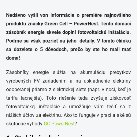
Nedávno vyšli von informácie o premiére najnovšieho
produktu značky Green Cell – PowerNest. Tento domáci
zásobník energie skvele doplní fotovoltaickú inštaláciu.
Poďme sa však pozrieť na jeho detaily. V tomto článku
sa dozviete o 5 dôvodoch, prečo by ste ho mali mať
doma!
Zásobníky energie slúžia na akumuláciu prebytkov
vyrobených FV zariadením a na uskladnenie elektriny
odoberanej priamo z elektrickej siete (napr. v noci, keď je
tarifa lacnejšia). Toto riešenie teda zvyšuje ziskovosť
fotovoltaickej inštalácie a umožňuje vám tešiť sa z
nižších účtov za elektrinu. Ako to funguje v praxi a aké sú
skutočné výhody
GC PowerNest
?