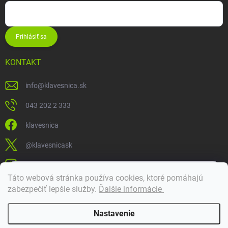
Prihlásiť sa
KONTAKT
info
@
klavesnica.sk
043 202 2 333
klavesnica
@klavesnicask
klavesnica_sk
×
Táto webová stránka používa cookies, ktoré pomáhajú
Dobrý deň! 👋 Pomôžem vám nájsť správny diel. Napíšte mi.
zabezpečiť lepšie služby
.
Ďalšie informácie
Doprava a platba
Nastavenie