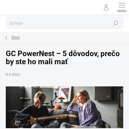
Prejsť
na
obsah
Hľadať
⬇
AI asistent · online
Blog
GC PowerNest – 5 dôvodov, prečo
by ste ho mali mať
8.4.2022