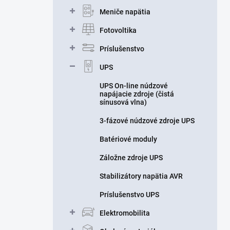
n
Meniče napätia
e
l
Fotovoltika
Príslušenstvo
UPS
UPS On-line núdzové
napájacie zdroje (čistá
sínusová vlna)
3-fázové núdzové zdroje UPS
Batériové moduly
Záložne zdroje UPS
Stabilizátory napätia AVR
Príslušenstvo UPS
Elektromobilita