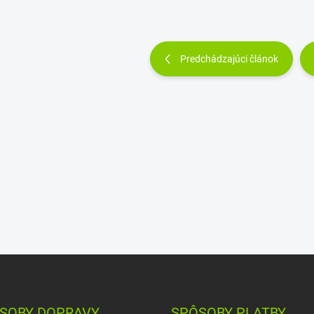
Predchádzajúci článok
SOBY DOPRAVY
SPÔSOBY PLATBY