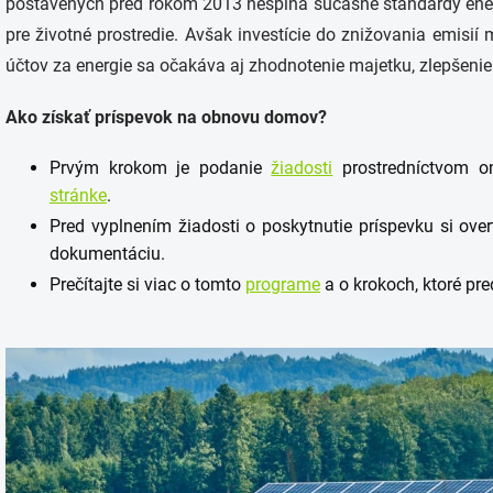
postavených pred rokom 2013 nespĺňa súčasné štandardy energ
pre životné prostredie. Avšak investície do znižovania emis
účtov za energie sa očakáva aj zhodnotenie majetku, zlepšenie 
Ako získať príspevok na obnovu domov?
Prvým krokom je podanie
žiadosti
prostredníctvom on
stránke
.
Pred vyplnením žiadosti o poskytnutie príspevku si ov
dokumentáciu.
Prečítajte si viac o tomto
programe
a o krokoch, ktoré p