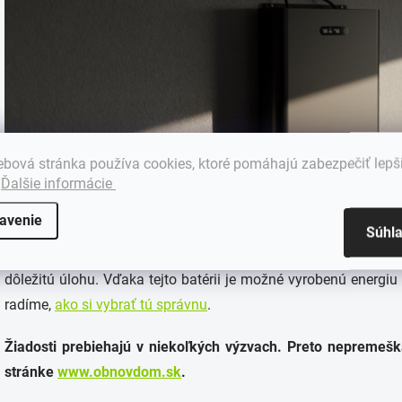
bová stránka používa cookies, ktoré pomáhajú zabezpečiť lepš
.
Ďalšie informácie
avenie
Súhl
Pre správne fungovanie, budete potrebovať aj fotovoltickú bat
dôležitú úlohu. Vďaka tejto batérii je možné vyrobenú energi
radíme,
ako si vybrať tú správnu
.
Žiadosti prebiehajú v niekoľkých výzvach. Preto nepremeška
stránke
www.obnovdom.sk
.