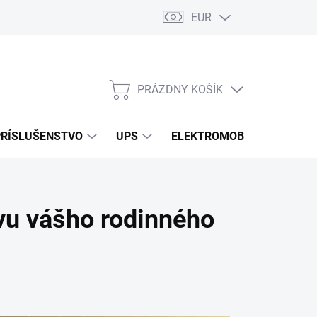
EUR
Podmienky ochrany osobných údajov
Súbory cookies
Rekla
PRÁZDNY KOŠÍK
NÁKUPNÝ
KOŠÍK
PRÍSLUŠENSTVO
UPS
ELEKTROMOBILITA
O
vu vášho rodinného