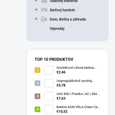
Obalový materiál
Sieťový hardvér
Dom, dielňa a záhrada
Výpredaj
TOP 10 PRODUKTOV
Gombíková Lítiová batéria
€2,46
BR2330 - Panasonic 3V
Izopropylalkohol vysokej
čistoty IPA 99,9% 1000 ml –
€5,78
Univerzálny čistiaci
prostriedok pre elektroniku a
Istič B40 | Poistka | AC | 40A |
optiku
3P
€7,63
Batéria AGM VRLA Green Cell
12V 1.2Ah
€10,52