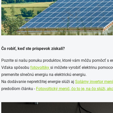
Čo robiť, keď ste príspevok získali?
Pozrite si našu ponuku produktov, ktoré vám môžu pomôcť s en
Vďaka spôsobu
fotovoltiky
si môžete vyrobiť elektrinu pomoco
premeníte slnečnú energiu na elektrickú energiu.
Na dodávanie nepretržitej energie slúži aj
Solárny invertor meni
predošlom článku -
Fotovoltický menič, čo to je, na čo slúži, ak