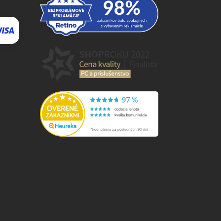
⬇
AI asistent · online