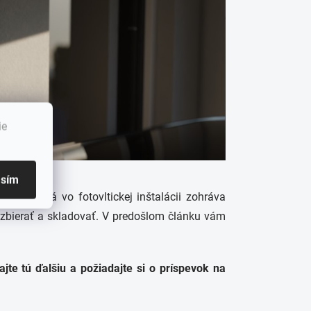
ie
asím
ériu, ktorá vo fotovltickej inštalácii zohráva
u zbierať a skladovať. V predošlom článku vám
jte tú ďalšiu a požiadajte si o príspevok na