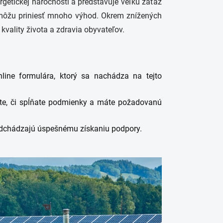
etickej náročnosti a predstavuje veľkú záťaž
ií môžu priniesť mnoho výhod. Okrem znížených
kvality života a zdravia obyvateľov.
line formulára, ktorý sa nachádza na tejto
erte, či spĺňate podmienky a máte požadovanú
redchádzajú úspešnému získaniu podpory.