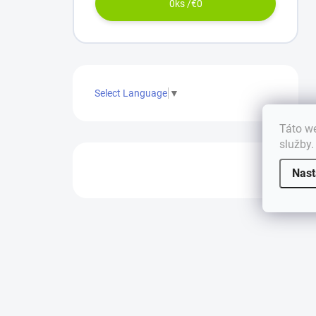
0
ks /
€0
Select Language
▼
Táto we
služby
Nast