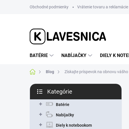
Prejsť
Obchodné podmienky
Vrátenie tovaru a reklamácie
na
obsah
BATÉRIE
NABÍJAČKY
DIELY K NO
Domov
Blog
Získajte príspevok na obnovu vášh
B
Kategórie
o
Preskočiť
č
kategórie
n
Batérie
ý
Nabíjačky
p
a
Diely k notebookom