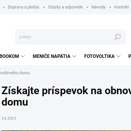
Doprava a platba
Otázky a odpovede
Návody
Kontakt
Hľadať
TEBOOKOM
MENIČE NAPÄTIA
FOTOVOLTIKA
o rodinného domu
Získajte príspevok na obno
domu
5.6.2023