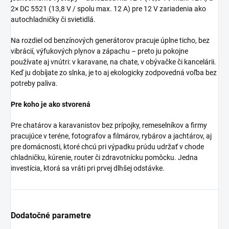
2× DC 5521 (13,8 V / spolu max. 12 A) pre 12 V zariadenia ako
autochladničky či svietidlá.
Na rozdiel od benzínových generátorov pracuje úplne ticho, bez
vibrácií, výfukových plynov a zápachu – preto ju pokojne
používate aj vnútri: v karavane, na chate, v obývačke či kancelárii.
Keď ju dobíjate zo slnka, je to aj ekologicky zodpovedná voľba bez
potreby paliva.
Pre koho je ako stvorená
Pre chatárov a karavanistov bez prípojky, remeselníkov a firmy
pracujúce v teréne, fotografov a filmárov, rybárov a jachtárov, aj
pre domácnosti, ktoré chcú pri výpadku prúdu udržať v chode
chladničku, kúrenie, router či zdravotnícku pomôcku. Jedna
investícia, ktorá sa vráti pri prvej dlhšej odstávke.
Dodatočné parametre