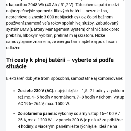
s kapacitou 2048 Wh (40 Ah / 51,2 V). Táto chémia patrí medzi
najbezpečnejšie spomedzi lítiových batérií – nevznieti sa,
neprehrieva a znesie 3 000 nabíjacích cyklov, čo pri bežnom
používaní znamená veľa rokov spoľahlivej služby. Zabudovaný
systém BMS (Battery Management System) chráni článok pred
prebitím, hlbokým vybitím, prehriatím aj skratom. Nízke
samovybíjanie znamená, že energiu tam nájdete aj po dlhšom
odložení.
Tri cesty k plnej batérii – vyberte si podľa
situácie
Elektráreň dobijete tromi spôsobmi, samostatne aj kombinovane:
Zo siete 230 V (AC):
najrýchlejšie – 1,5–2 hodiny v rýchlom
režime, 4–5 hodín v normálnom, 7–8 hodín v tichom. Vstup
AC 196–264 V, max. 1500 W.
Zo solárneho panela:
výkonný solárny vstup 16–100 V /
25 A, max. 1200 W – z panela 200 W je plná už za približne
4 hodiny; s viacerými panelmi ešte rýchlejšie. Ideálne na