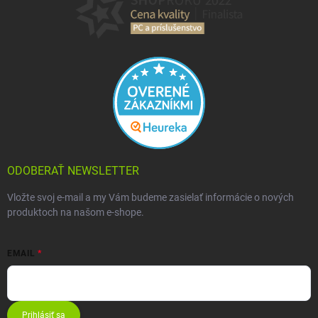
ODOBERAŤ NEWSLETTER
Vložte svoj e-mail a my Vám budeme zasielať informácie o nových
produktoch na našom e-shope.
EMAIL
Prihlásiť sa