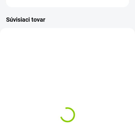
Súvisiaci tovar
AKCIA
ZADARM
PREVER DOSTUPNOSŤ
SKLADOM
Prenosná elektráreň
200W | Flexibilný
Travel Powerbox 600 |
fotovoltický panel MONO
256 Wh |300 W| LiFePO4
18V | 1525x680mm
| MPPT
|ETFE
€140,90
€184,50
€114,55 bez DPH
€150 bez DPH