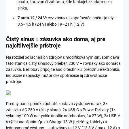
chatu, karavan či záhradu, kde tankujete zadarmo zo
slnka.
Z auta 12 / 24 V:
cez zásuvku zapaľovača počas jazdy –
3,5–4,5 h (24 V) alebo 19–21 h (12 V).
Čistý sínus = zásuvka ako doma, aj pre
najcitlivejšie prístroje
Na rozdiel od lacnejších zdrojov s modifikovaným sínusom dáva
táto stanica čistý sínusový priebeh 230 V – rovnaký ako domáca
zásuvka. Bez obáv pripojíte audio techniku, precíznu elektroniku,
indukčné nabíjačky, motorické spotrebiče aj zdravotnícke
prístroje.
Predný panel ponúka bohatú zostavu výstupov naraz: 3×
zásuvka AC 230 V (čistý sínus), 2× USB-C s Power Delivery (1×
výkonný 100 W na rýchle dobitie notebookov, 1× 27 W), 2× USB-A
s rýchlonabíjaním Quick Charge 18 W (telefóny, tablety) a
jednosmerné výstupy – autozásuvka 12 V (13,8 V / max. 12 A) a