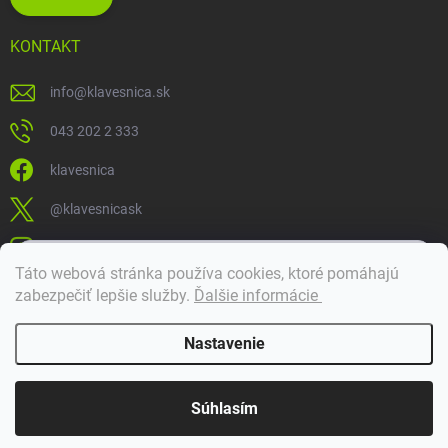
KONTAKT
info
@
klavesnica.sk
043 202 2 333
klavesnica
@klavesnicask
klavesnica_sk
×
Táto webová stránka používa cookies, ktoré pomáhajú
Dobrý deň! 👋 Pomôžem vám nájsť správny diel. Napíšte mi.
zabezpečiť lepšie služby
.
Ďalšie informácie
Doprava a platba
Nastavenie
Copyright 2026
Klávesnica
. Všetky práva vyhradené.
Súhlasím
Vytvoril Shoptet Premium