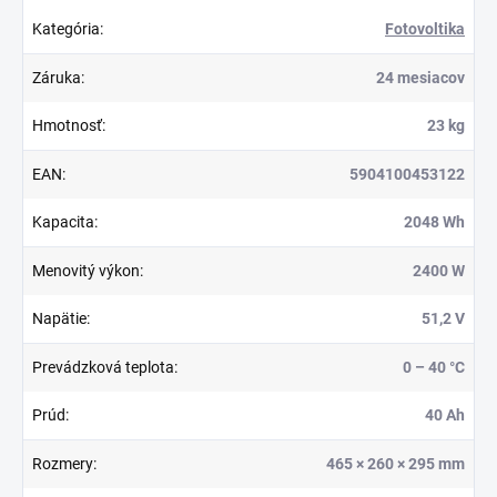
Kategória
:
Fotovoltika
Záruka
:
24 mesiacov
Hmotnosť
:
23 kg
EAN
:
5904100453122
Kapacita
:
2048 Wh
Menovitý výkon
:
2400 W
Napätie
:
51,2 V
Prevádzková teplota
:
0 – 40 °C
Prúd
:
40 Ah
Rozmery
:
465 × 260 × 295 mm