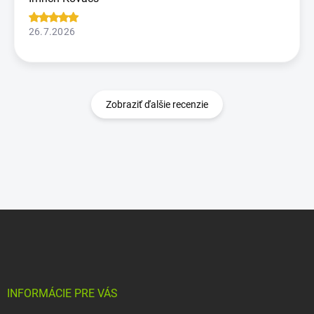
26.7.2026
Zobraziť ďalšie recenzie
Z
á
p
ä
t
i
INFORMÁCIE PRE VÁS
e