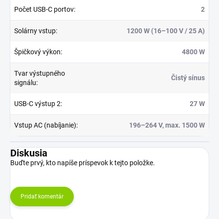
Počet USB-C portov
:
2
Solárny vstup
:
1200 W (16–100 V / 25 A)
Špičkový výkon
:
4800 W
Tvar výstupného
Čistý sínus
signálu
:
USB-C výstup 2
:
27 W
Vstup AC (nabíjanie)
:
196–264 V, max. 1500 W
Diskusia
Buďte prvý, kto napíše príspevok k tejto položke.
Pridať komentár