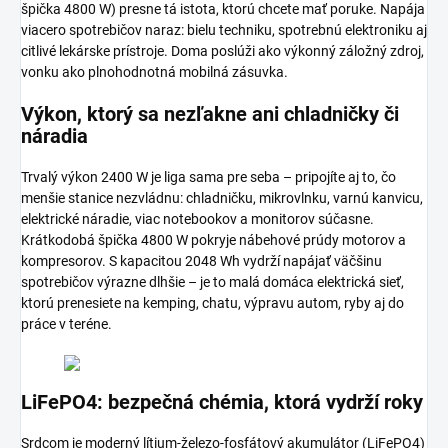
špička 4800 W) presne tá istota, ktorú chcete mať poruke. Napája
viacero spotrebičov naraz: bielu techniku, spotrebnú elektroniku aj
citlivé lekárske prístroje. Doma poslúži ako výkonný záložný zdroj,
vonku ako plnohodnotná mobilná zásuvka.
Výkon, ktorý sa nezľakne ani chladničky či
náradia
Trvalý výkon 2400 W je liga sama pre seba – pripojíte aj to, čo
menšie stanice nezvládnu: chladničku, mikrovlnku, varnú kanvicu,
elektrické náradie, viac notebookov a monitorov súčasne.
Krátkodobá špička 4800 W pokryje nábehové prúdy motorov a
kompresorov. S kapacitou 2048 Wh vydrží napájať väčšinu
spotrebičov výrazne dlhšie – je to malá domáca elektrická sieť,
ktorú prenesiete na kemping, chatu, výpravu autom, ryby aj do
práce v teréne.
LiFePO4: bezpečná chémia, ktorá vydrží roky
Srdcom je moderný lítium-železo-fosfátový akumulátor (LiFePO4)