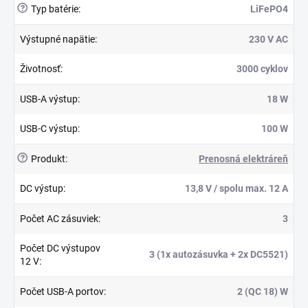
?
Typ batérie
:
LiFePO4
Výstupné napätie
:
230 V AC
Životnosť
:
3000 cyklov
USB-A výstup
:
18 W
USB-C výstup
:
100 W
?
Produkt
:
Prenosná elektráreň
DC výstup
:
13,8 V / spolu max. 12 A
Počet AC zásuviek
:
3
Počet DC výstupov
3 (1x autozásuvka + 2x DC5521)
12 V
:
Počet USB-A portov
:
2 (QC 18) W