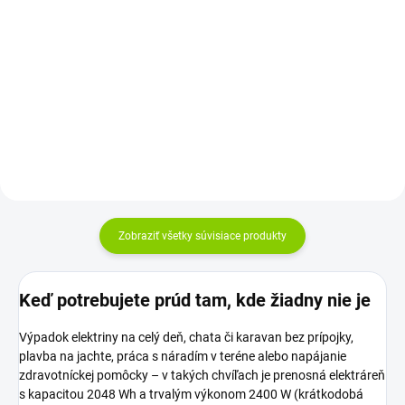
Detail
Do košíka
Prenosná záložná elektráreň s
Vyrobený monokryštalickou
kapacitou 256 Wh a výkonom
technológiou Možno
300 W (špička 600 W) –
umiestniť na zakrivené pevné...
nabíjateľná zo...
Zobraziť všetky súvisiace produkty
Keď potrebujete prúd tam, kde žiadny nie je
Výpadok elektriny na celý deň, chata či karavan bez prípojky,
plavba na jachte, práca s náradím v teréne alebo napájanie
zdravotníckej pomôcky – v takých chvíľach je prenosná elektráreň
s kapacitou 2048 Wh a trvalým výkonom 2400 W (krátkodobá