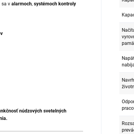
 sa v
alarmoch
,
systémoch kontroly
Kapac
Načít
ov
vyrov
pamä
Napät
nabíj
Navr
život
Odpo
praco
funkčnosť núdzových svetelných
nia.
Rozs
prevá