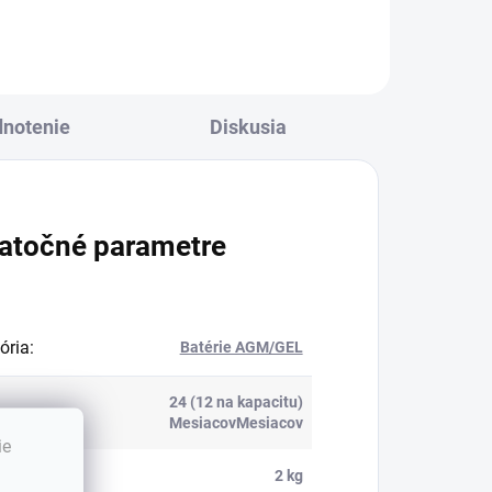
notenie
Diskusia
atočné parametre
ória
:
Batérie AGM/GEL
24 (12 na kapacitu)
ka
:
MesiacovMesiacov
ie
nosť
:
2 kg