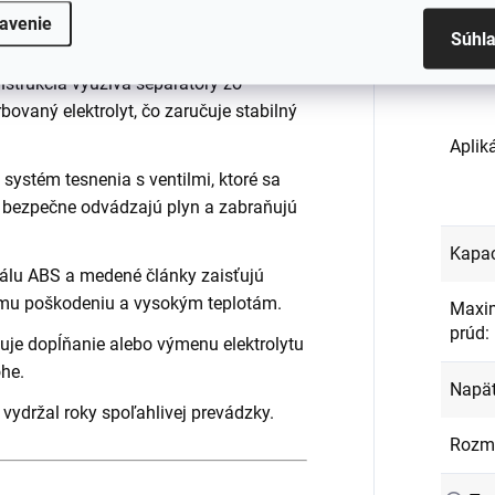
avenie
Súhl
EAN
:
štrukcia využíva separátory zo
bovaný elektrolyt, čo zaručuje stabilný
Aplik
systém tesnenia s ventilmi, ktoré sa
m bezpečne odvádzajú plyn a zabraňujú
Kapac
iálu ABS a medené články zaisťujú
mu poškodeniu a vysokým teplotám.
Maxim
prúd
:
je dopĺňanie alebo výmenu elektrolytu
he.
Napät
 vydržal roky spoľahlivej prevádzky.
Rozm