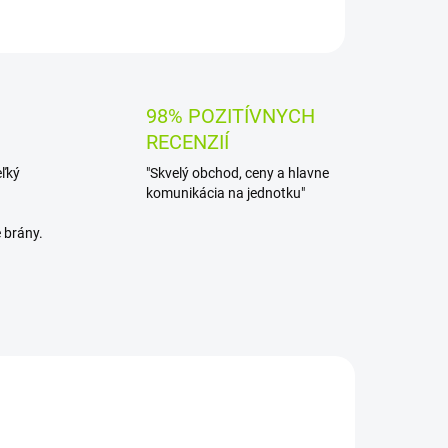
OPÝTAŤ SA
STRÁŽIŤ
98% POZITÍVNYCH
RECENZIÍ
eľký
"Skvelý obchod, ceny a hlavne
komunikácia na jednotku"
 brány.