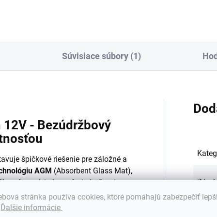
)
Súvisiace súbory (1)
Hod
Dod
 12V - Bezúdržbový
otnosťou
Kateg
avuje špičkové riešenie pre záložné a
echnológiu AGM
(Absorbent Glass Mat),
Záru
vláknach medzi olovenými platňami.
ovaný systém) je batéria kompletne
bová stránka používa cookies, ktoré pomáhajú zabezpečiť lepš
ytu.
.
Ďalšie informácie
Hmot