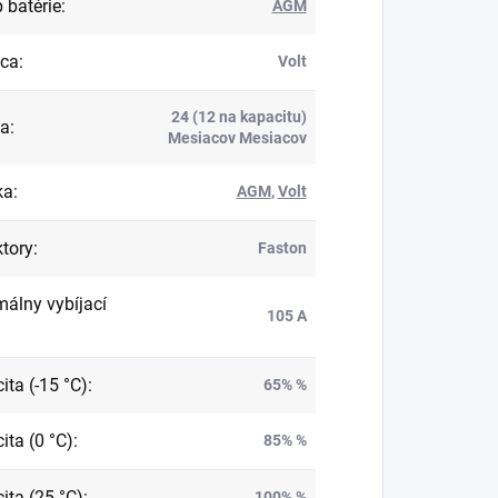
 batérie
:
AGM
bca
:
Volt
24 (12 na kapacitu)
ka
:
Mesiacov Mesiacov
ka
:
AGM
,
Volt
tory
:
Faston
álny vybíjací
105 A
ita (-15 °C)
:
65% %
ita (0 °C)
:
85% %
ita (25 °C)
:
100% %