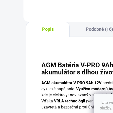
Popis
Podobné (16
AGM Batéria V-PRO 9Ah
akumulátor s dlhou živ
AGM akumulátor V-PRO 9Ah 12V
predst
cyklické napájanie.
Využíva modernú t
kde je elektrolyt naviazaný v sklených 
Vďaka
VRLA technológii
(ventilom regul
Táto we
uzavretá a bezpečná proti úniku elektrol
služby