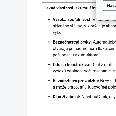
Nast
Hlavné vlastnosti akumulátora V-PRO:
Vysoká spoľahlivosť:
Vnútorná kon
skleného vlákna, v ktorých je absor
výkon.
Bezpečnostné prvky:
Automatický 
otvárajú pri nadmernom tlaku, čí
poškodeniu akumulátora.
Odolná konštrukcia:
Obal z mater
vysokú odolnosť voči mechanické
Bezúdržbová prevádzka:
Nevyžadu
a môže pracovať v ľubovoľnej polo
Dlhá životnosť:
Navrhnutý tak, aby