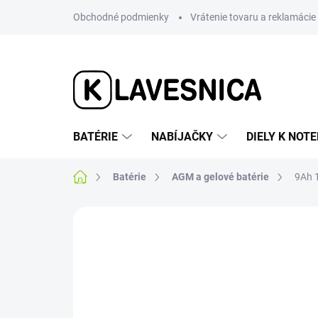
Prejsť
Obchodné podmienky
Vrátenie tovaru a reklamácie
na
obsah
BATÉRIE
NABÍJAČKY
DIELY K NO
Domov
Batérie
AGM a gelové batérie
9Ah 
Neohodnotené
Podrobnosti hodnotenia
BLACK FRIDAY