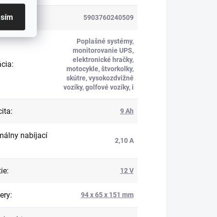
asím
5903760240509
Poplašné systémy,
monitorovanie UPS,
elektronické hračky,
ácia
:
motocykle, štvorkolky,
skútre, vysokozdvižné
vozíky, golfové vozíky, i
ita
:
9 Ah
álny nabíjací
2,10 A
ie
:
12 V
ery
:
94 x 65 x 151 mm