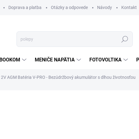
Doprava a platba
Otázky a odpovede
Návody
Kontakt
Hľadať
TEBOOKOM
MENIČE NAPÄTIA
FOTOVOLTIKA
12V AGM Batéria V-PRO - Bezúdržbový akumulátor s dlhou životnosťou
€24,60
€16,85
€13,70 bez DPH
Jednotková
PREVER DOSTUPNOSŤ