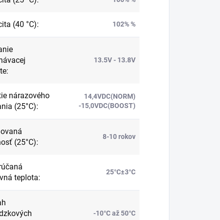
ita (40 °C)
:
102% %
anie
návacej
13.5V - 13.8V
te
:
ie nárazového
14,4VDC(NORM)
ania (25°C)
:
-15,0VDC(BOOST)
hovaná
8-10 rokov
nosť (25°C)
:
rúčaná
25°C±3°C
vná teplota
:
ah
dzkových
-10°C až 50°C