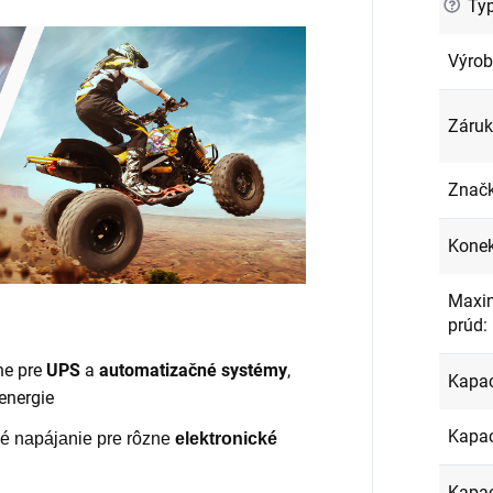
?
Typ
Výro
Záru
Znač
Konek
Maxim
prúd
:
ne pre
UPS
a
automatizačné systémy
,
Kapac
energie
Kapac
né napájanie pre rôzne
elektronické
Kapac