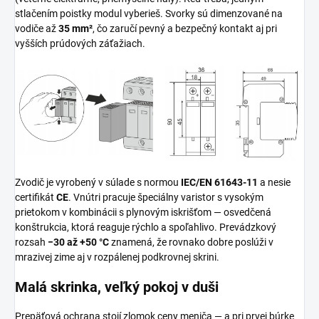
stlačením poistky modul vyberieš. Svorky sú dimenzované na
vodiče až
35 mm²
, čo zaručí pevný a bezpečný kontakt aj pri
vyšších prúdových záťažiach.
Zvodič je vyrobený v súlade s normou
IEC/EN 61643‑11
a nesie
certifikát
CE
. Vnútri pracuje špeciálny varistor s vysokým
prietokom v kombinácii s plynovým iskrišťom — osvedčená
konštrukcia, ktorá reaguje rýchlo a spoľahlivo. Prevádzkový
rozsah
−30 až +50 °C
znamená, že rovnako dobre poslúži v
mrazivej zime aj v rozpálenej podkrovnej skrini.
Malá skrinka, veľký pokoj v duši
Prepäťová ochrana stojí zlomok ceny meniča — a pri prvej búrke