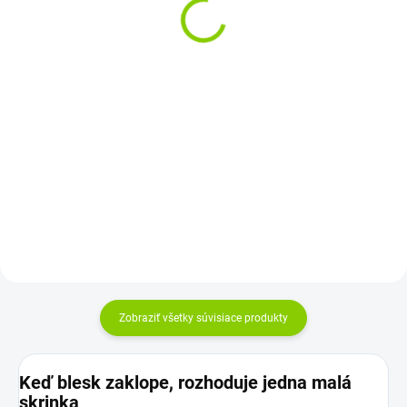
fotovoltiku
€6,77
€49,08
€5,50 bez DPH
€39,90 bez DPH
Do košíka
Do košíka
Poistkový odpínač pre trubičkové
poistky 10×38 mm Určený pre
Hlavný DC vypínač pre
fotovoltické (solárne) systémy –
fotovoltiku 4P 32A / 1000V DC –
DC...
bezpečne odpojí panely od
meniča Krytie...
Zobraziť všetky súvisiace produkty
Keď blesk zaklope, rozhoduje jedna malá
skrinka