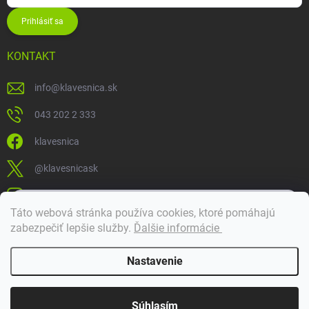
Prihlásiť sa
KONTAKT
info
@
klavesnica.sk
043 202 2 333
klavesnica
@klavesnicask
klavesnica_sk
×
Táto webová stránka používa cookies, ktoré pomáhajú
Dobrý deň! 👋 Pomôžem vám nájsť správny diel. Napíšte mi.
zabezpečiť lepšie služby
.
Ďalšie informácie
Doprava a platba
Nastavenie
Copyright 2026
Klávesnica
. Všetky práva vyhradené.
Súhlasím