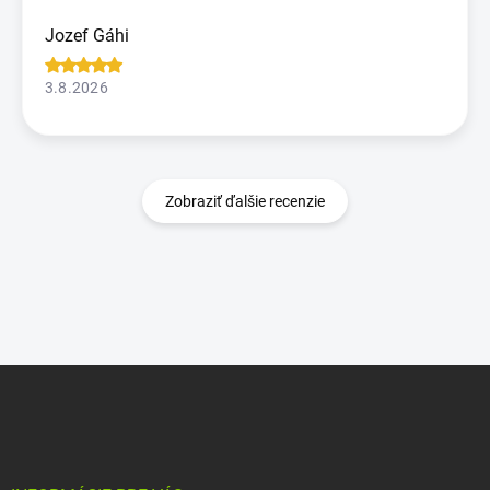
Jozef Gáhi
3.8.2026
Zobraziť ďalšie recenzie
Z
á
p
ä
t