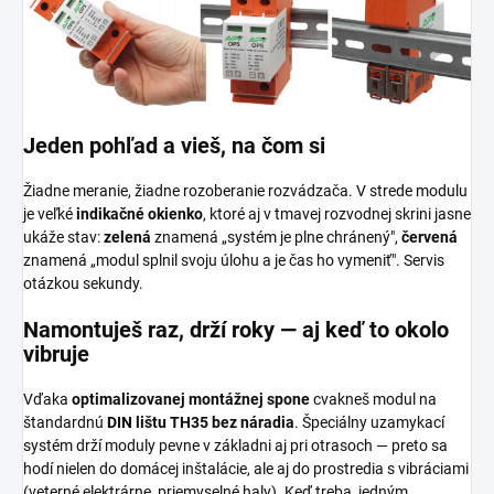
Jeden pohľad a vieš, na čom si
Žiadne meranie, žiadne rozoberanie rozvádzača. V strede modulu
je veľké
indikačné okienko
, ktoré aj v tmavej rozvodnej skrini jasne
ukáže stav:
zelená
znamená „systém je plne chránený",
červená
znamená „modul splnil svoju úlohu a je čas ho vymeniť". Servis
otázkou sekundy.
Namontuješ raz, drží roky — aj keď to okolo
vibruje
Vďaka
optimalizovanej montážnej spone
cvakneš modul na
štandardnú
DIN lištu TH35 bez náradia
. Špeciálny uzamykací
systém drží moduly pevne v základni aj pri otrasoch — preto sa
hodí nielen do domácej inštalácie, ale aj do prostredia s vibráciami
(veterné elektrárne, priemyselné haly). Keď treba, jedným