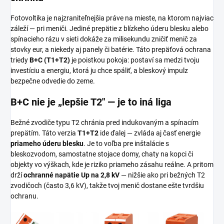
Fotovoltika je najzraniteľnejšia práve na mieste, na ktorom najviac
záleží — pri meniči. Jediné prepätie z blízkeho úderu blesku alebo
spínacieho rázu v sieti dokáže za milisekundu zničiť menič za
stovky eur, a niekedy aj panely či batérie. Táto prepäťová ochrana
triedy
B+C (T1+T2)
je poistkou pokoja: postaví sa medzi tvoju
investíciu a energiu, ktorá ju chce spáliť, a bleskový impulz
bezpečne odvedie do zeme.
B+C nie je „lepšie T2" — je to iná liga
Bežné zvodiče typu T2 chránia pred indukovaným a spínacím
prepätím. Táto verzia
T1+T2
ide ďalej — zvláda aj časť energie
priameho úderu blesku
. Je to voľba pre inštalácie s
bleskozvodom, samostatne stojace domy, chaty na kopci či
objekty vo výškach, kde je riziko priameho zásahu reálne. A pritom
drží
ochranné napätie Up na 2,8 kV
— nižšie ako pri bežných T2
zvodičoch (často 3,6 kV), takže tvoj menič dostane ešte tvrdšiu
ochranu.