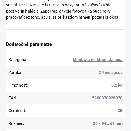
sa vráti celá. Nie je to luxus, je to nevyhnutná súčasť každej
poctivej inštalácie. Zapoj raz, a tvoja fotovoltika bude roky
pracovať bez toho, aby si sa pri každom hrmení pozeral z okna.
Dodatočné parametre
Kategória
:
Montáž a elektroinštalácia
Záruka
:
24 mesiacov
Hmotnosť
:
0.2 kg
EAN
:
5900378926078
Certifikát
:
CE
Rozmery
:
36 x 94 x 62 mm