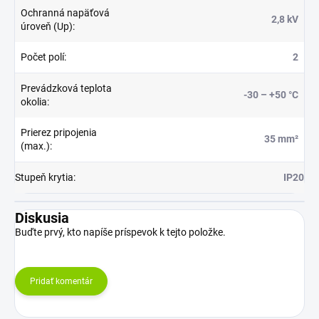
Ochranná napäťová
2,8 kV
úroveň (Up)
:
Počet polí
:
2
Prevádzková teplota
-30 – +50 °C
okolia
:
Prierez pripojenia
35 mm²
(max.)
:
Stupeň krytia
:
IP20
Diskusia
Buďte prvý, kto napíše príspevok k tejto položke.
Pridať komentár