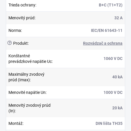
Trieda ochrany
:
B+C (T1+T2)
Menovitý prúd
:
32 A
Norma
:
IEC/EN 61643-11
?
Produkt
:
Rozvádzač a ochrana
Konštantné
1060 V DC
prevádzkové napätie Uc
:
Maximálny zvodový
40 kA
prúd (Imax)
:
Menovité napätie Un
:
1000 V DC
Menovitý zvodový prúd
20 kA
(In)
:
Montáž
:
DIN lišta TH35