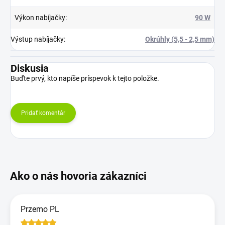
Výkon nabíjačky
:
90 W
Výstup nabíjačky
:
Okrúhly (5,5 - 2,5 mm)
Diskusia
Buďte prvý, kto napíše príspevok k tejto položke.
Pridať komentár
Przemo PL