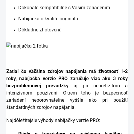
Dokonale kompatibilné s Vašim zariadením
Nabíjačka o kvalite originálu
Dôkladne zhotovená
Zatiaľ čo väčšina zdrojov napájania má životnosť 1-2
roky, nabíjačka verzie PRO zaručuje viac ako 3 roky
bezproblémovej prevádzky
aj pri nepretržitom a
intenzívnom používaní. Okrem toho je bezpečnosť
zariadení neporovnateľne vyššia ako pri použití
štandardných zdrojov napájania.
Najdôležitejšie výhody nabíjačky verzie PRO:
Diódy a tranzistory so zvýšenou kvalitou
-