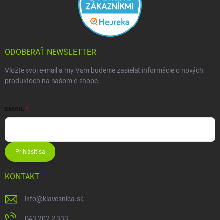
ODOBERAŤ NEWSLETTER
Vložte svoj e-mail a my Vám budeme zasielať informácie o nových
produktoch na našom e-shope.
EMAIL
Prihlásiť sa
KONTAKT
info
@
klavesnica.sk
043 202 2 333