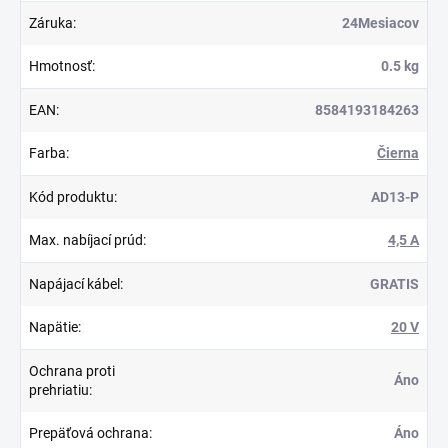
Záruka
:
24Mesiacov
Hmotnosť
:
0.5 kg
EAN
:
8584193184263
Farba
:
Čierna
Kód produktu
:
AD13-P
Max. nabíjací prúd
:
4,5 A
Napájací kábel
:
GRATIS
Napätie
:
20 V
Ochrana proti
Áno
prehriatiu
:
Prepäťová ochrana
:
Áno