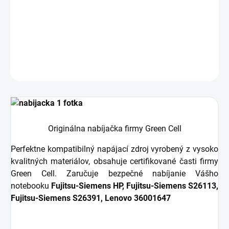
napájanie účinne nabije vaše zariadenie doma, v
kancelárii aj na cestách
DETAILNÉ INFORMÁCIE
OPÝTAŤ SA
STRÁŽIŤ
Originálna nabíjačka firmy Green Cell
Perfektne kompatibilný napájací zdroj vyrobený z vysoko
kvalitných materiálov, obsahuje certifikované časti firmy
Green Cell. Zaručuje bezpečné nabíjanie Vášho
notebooku
Fujitsu-Siemens HP, Fujitsu-Siemens S26113,
Fujitsu-Siemens S26391, Lenovo 36001647