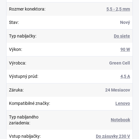
Rozmer konektora
:
5,5 - 2,5 mm
Stav
:
Nový
Typ nabíjačky
:
Do siete
Výkon
:
90 W
Výrobca
:
Green Cell
Výstupný prúd
:
4,5 A
Záruka
:
24 Mesiacov
Kompatibilné značky
:
Lenovo
Typ nabíjaného
Notebook
zariadenia
:
Vstup nabíjačky
:
Do zásuvky 230 V