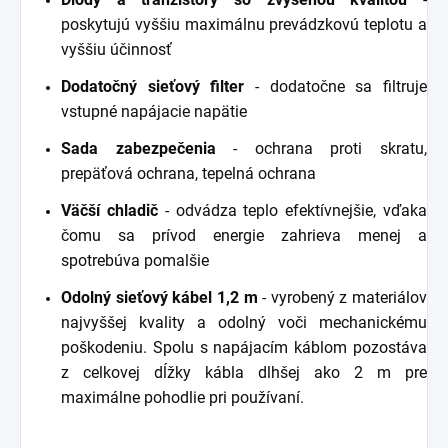
poskytujú vyššiu maximálnu prevádzkovú teplotu a
vyššiu účinnosť
Dodatočný sieťový filter
- dodatočne sa filtruje
vstupné napájacie napätie
Sada zabezpečenia
- ochrana proti skratu,
prepäťová ochrana, tepelná ochrana
Väčší chladič
- odvádza teplo efektívnejšie, vďaka
čomu sa prívod energie zahrieva menej a
spotrebúva pomalšie
Odolný sieťový kábel 1,2 m
- vyrobený z materiálov
najvyššej kvality a odolný voči mechanickému
poškodeniu. Spolu s napájacím káblom pozostáva
z celkovej dĺžky kábla dlhšej ako 2 m pre
maximálne pohodlie pri používaní.