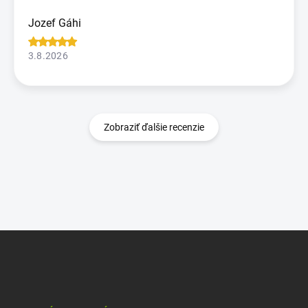
Jozef Gáhi
3.8.2026
Zobraziť ďalšie recenzie
Z
á
p
ä
t