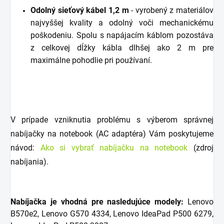
Odolný sieťový kábel 1,2 m
- vyrobený z materiálov
najvyššej kvality a odolný voči mechanickému
poškodeniu. Spolu s napájacím káblom pozostáva
z celkovej dĺžky kábla dlhšej ako 2 m pre
maximálne pohodlie pri používaní.
V prípade vzniknutia problému s výberom správnej
nabíjačky na notebook (AC adaptéra) Vám poskytujeme
návod:
Ako si vybrať nabíjačku na notebook
(zdroj
nabíjania).
Nabíjačka je vhodná pre nasledujúce modely:
Lenovo
B570e2, Lenovo G570 4334, Lenovo IdeaPad P500 6279,