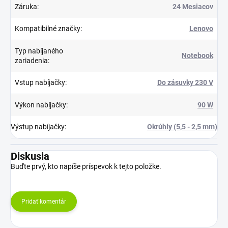
Záruka
:
24 Mesiacov
Kompatibilné značky
:
Lenovo
Typ nabíjaného
Notebook
zariadenia
:
Vstup nabíjačky
:
Do zásuvky 230 V
Výkon nabíjačky
:
90 W
Výstup nabíjačky
:
Okrúhly (5,5 - 2,5 mm)
Diskusia
Buďte prvý, kto napíše príspevok k tejto položke.
Pridať komentár