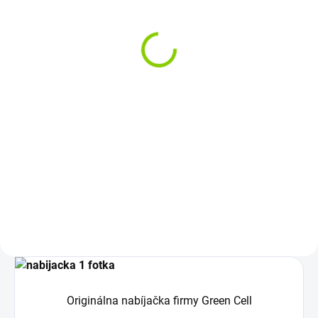
Klávesnica Lenovo
IdeaPad G570 G575
IdeaPad G560 G570
€22,14
G575 G770
€18 bez DPH
Darček k produktu + SK
polepy
Do košíka
€23,99
€19,50 bez DPH
Dlhšia životnosť: Kvalitné
originálne náhradné diely sú
Do košíka
vyrobené z kvalitných materiálov
a majú...
Rozloženie kláves: QWERTY UK +
ZDARMA - SK/CZ polepy na
klávesnicu Vyrobené najväčšími...
Originálna nabíjačka firmy Green Cell