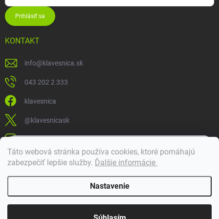
Prihlásiť sa
KONTAKT
info
@
klavesnica.sk
043 202 2 333
klavesnica
@klavesnicask
klavesnica_sk
×
Táto webová stránka používa cookies, ktoré pomáhajú
Dobrý deň! 👋 Pomôžem vám nájsť správny diel. Napíšte mi.
zabezpečiť lepšie služby
.
Ďalšie informácie
Doprava a platba
Nastavenie
Copyright 2026
Klávesnica
. Všetky práva vyhradené.
Súhlasím