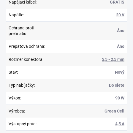
Napájací kábel
:
GRATIS
Napätie
:
20 V
Ochrana proti
Áno
prehriatiu
:
Prepäťová ochrana
:
Áno
Rozmer konektora
:
5,5 - 2,5 mm
Stav
:
Nový
Typ nabíjačky
:
Do siete
Výkon
:
90 W
Výrobca
:
Green Cell
Výstupný prúd
:
4,5 A