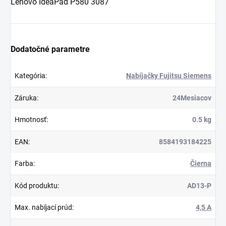
Lenovo IdeaPad P580 3087
Dodatočné parametre
Kategória
:
Nabíjačky Fujitsu Siemens
Záruka
:
24Mesiacov
Hmotnosť
:
0.5 kg
EAN
:
8584193184225
Farba
:
Čierna
Kód produktu
:
AD13-P
Max. nabíjací prúd
:
4,5 A