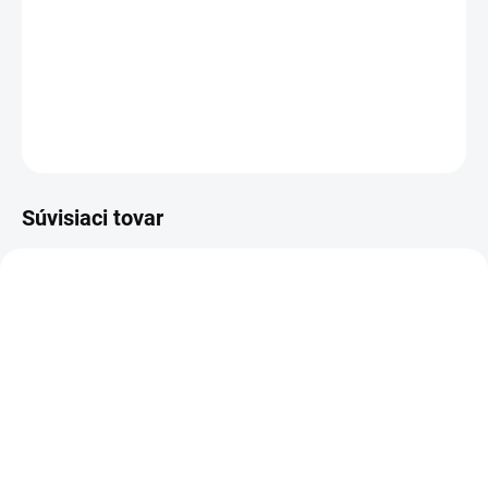
napájanie účinne nabije vaše zariadenie doma, v
kancelárii aj na cestách
DETAILNÉ INFORMÁCIE
OPÝTAŤ SA
STRÁŽIŤ
Súvisiaci tovar
ZVYČAJNE 30 DNI
SKLADOM
Palmrest Lenovo