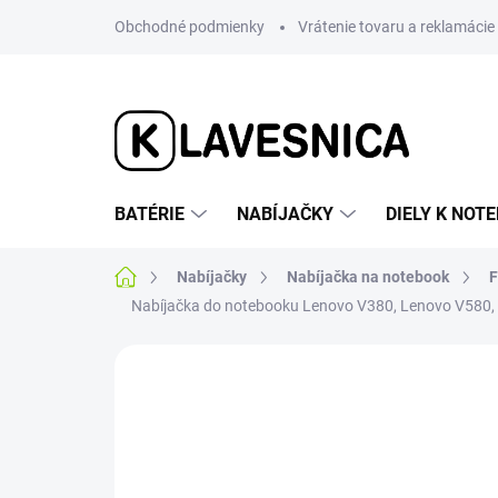
Prejsť
Obchodné podmienky
Vrátenie tovaru a reklamácie
na
obsah
BATÉRIE
NABÍJAČKY
DIELY K NO
Domov
Nabíjačky
Nabíjačka na notebook
F
Nabíjačka do notebooku Lenovo V380, Lenovo V580
Neohodnotené
Podrobnosti hodnotenia