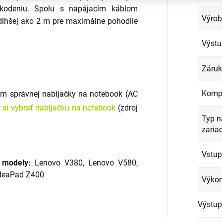
kodeniu. Spolu s napájacím káblom
Výro
 dlhšej ako 2 m pre maximálne pohodlie
Výstu
Záru
Kompa
om správnej nabíjačky na notebook (AC
 si vybrať nabíjačku na notebook
(zdroj
Typ n
zaria
Vstup
e modely:
Lenovo V380, Lenovo V580,
deaPad Z400
Výkon
Výstup