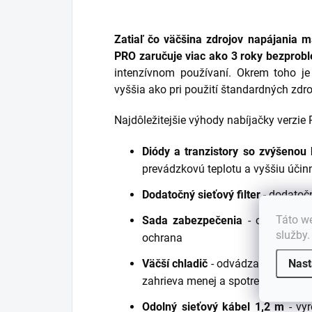
Zatiaľ čo väčšina zdrojov napájania m
PRO zaručuje viac ako 3 roky bezprob
intenzívnom používaní. Okrem toho je
vyššia ako pri použití štandardných zdr
Najdôležitejšie výhody nabíjačky verzie
Diódy a tranzistory so zvýšenou 
prevádzkovú teplotu a vyššiu účin
Dodatočný sieťový filter
- dodatočn
Táto we
Sada zabezpečenia
- ochrana pro
služby
ochrana
Nast
Väčší chladič
- odvádza teplo efek
zahrieva menej a spotrebúva poma
Odolný sieťový kábel 1,2 m
- vyr