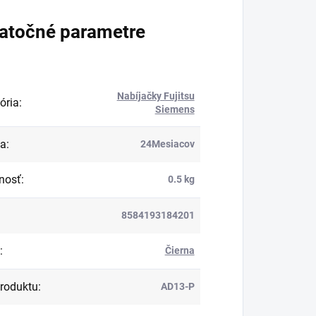
atočné parametre
Nabíjačky Fujitsu
ória
:
Siemens
ka
:
24Mesiacov
nosť
:
0.5 kg
8584193184201
:
Čierna
roduktu
:
AD13-P