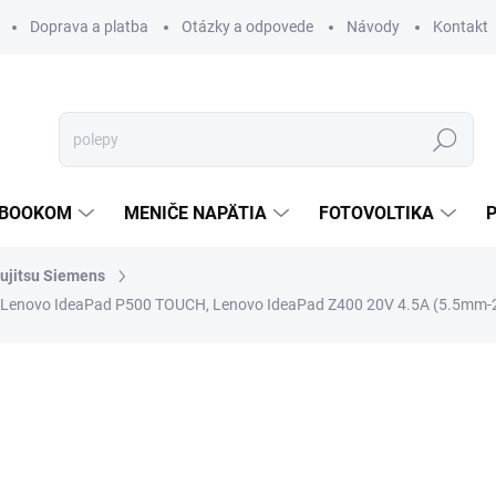
Doprava a platba
Otázky a odpovede
Návody
Kontakt
Hľadať
TEBOOKOM
MENIČE NAPÄTIA
FOTOVOLTIKA
ujitsu Siemens
, Lenovo IdeaPad P500 TOUCH, Lenovo IdeaPad Z400 20V 4.5A (5.5mm
€22,82
/ ks
€18,55 bez DPH
Jednotková
SKLADOM
cena: