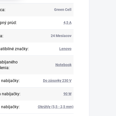
bca
:
Green Cell
pný prúd
:
4,5 A
ka
:
24 Mesiacov
tibilné značky
:
Lenovo
abíjaného
Notebook
denia
:
 nabíjačky
:
Do zásuvky 230 V
 nabíjačky
:
90 W
 nabíjačky
:
Okrúhly (5,5 - 2,5 mm)