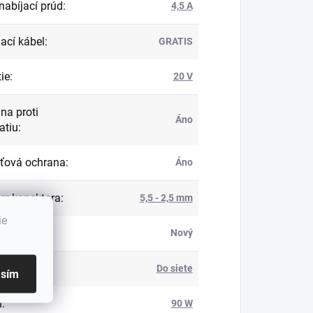
nabíjací prúd
:
4,5 A
ací kábel
:
GRATIS
ie
:
20 V
na proti
Áno
atiu
:
ťová ochrana
:
Áno
r konektora
:
5,5 - 2,5 mm
ie
Nový
abíjačky
:
Do siete
asím
n
:
90 W