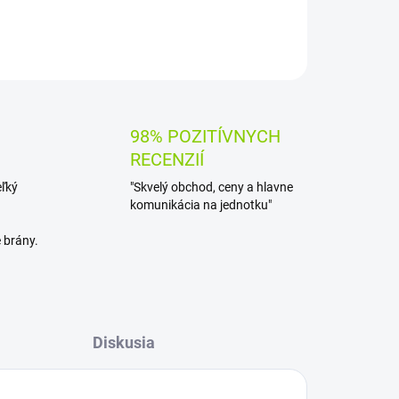
OPÝTAŤ SA
STRÁŽIŤ
98% POZITÍVNYCH
RECENZIÍ
eľký
"Skvelý obchod, ceny a hlavne
komunikácia na jednotku"
 brány.
Diskusia