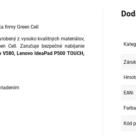
Dod
ka firmy Green Cell
yrobený z vysoko kvalitných materiálov,
Kateg
een Cell. Zaručuje bezpečné nabíjanie
o V580, Lenovo IdeaPad P500 TOUCH,
Záru
Hmot
ariadením
EAN
:
Farba
Kód p