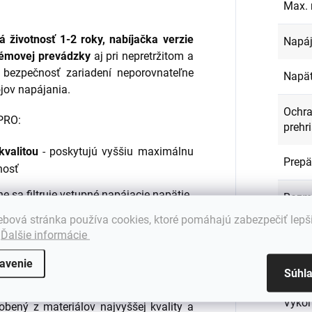
Max. 
á životnosť 1-2 roky, nabíjačka verzie
Napáj
lémovej prevádzky
aj pri nepretržitom a
 bezpečnosť zariadení neporovnateľne
Napät
ojov napájania.
Ochra
 PRO:
prehri
kvalitou
- poskytujú vyššiu maximálnu
Prepä
nosť
e sa filtruje vstupné napájacie napätie
Rozme
bová stránka používa cookies, ktoré pomáhajú zabezpečiť lepš
ti skratu, prepäťová ochrana, tepelná
Stav
:
.
Ďalšie informácie
avenie
tívnejšie, vďaka čomu sa prívod energie
Typ n
Súhl
lšie
Výko
obený z materiálov najvyššej kvality a