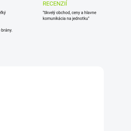
RECENZIÍ
eľký
"Skvelý obchod, ceny a hlavne
komunikácia na jednotku"
 brány.
ADOM