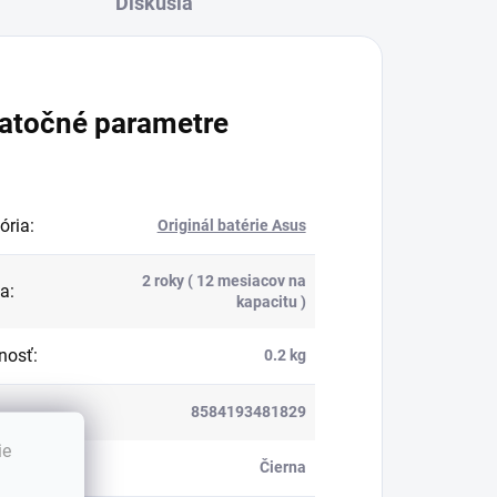
Diskusia
atočné parametre
ória
:
Originál batérie Asus
2 roky ( 12 mesiacov na
ka
:
kapacitu )
nosť
:
0.2 kg
8584193481829
ie
:
Čierna