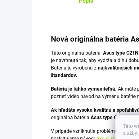
Popis
Nová originálna batéria 
Táto originálna batéria
Asus type C21N
je navrhnutá tak, aby vydržala dlhú dob
Batéria je vyrobená z
najkvalitnejších m
štandardov.
Batéria je ľahko vymeniteľná.
Ak máte p
pozrieť video návod na výmenu batérie 
Ak hľadáte vysoko kvalitnú a spoľahliv
originálna batéria
Asus type C21N1818 
Táto we
V prípade vzniknutia problému s výber
služby
poskytujeme návod:
Ako si správne vyb