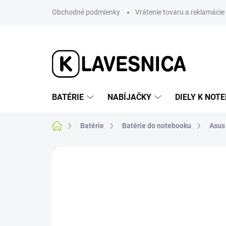
Prejsť
Obchodné podmienky
Vrátenie tovaru a reklamácie
na
obsah
BATÉRIE
NABÍJAČKY
DIELY K NO
Domov
Batérie
Batérie do notebooku
Asus
Neohodnotené
Podrobnosti hodnotenia