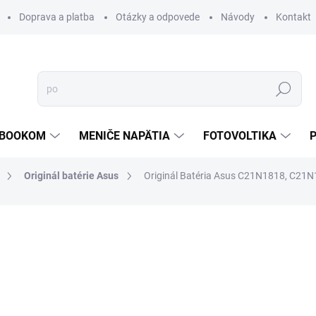
Doprava a platba
Otázky a odpovede
Návody
Kontakt
Hľadať
TEBOOKOM
MENIČE NAPÄTIA
FOTOVOLTIKA
Originál batérie Asus
Originál Batéria Asus C21N1818, C21
€86,10
€72,57
ZADARMO
€59 bez DPH
Jednotková
SKLADOM
cena:
MOŽNOSTI DORUČENIA