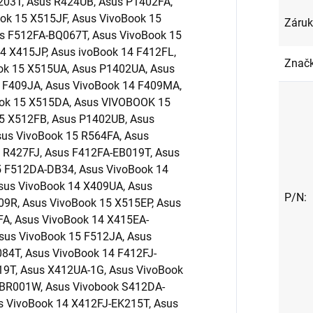
Záru
Znač
P/N
: