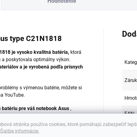
Hodnotenie
Dod
Asus type C21N1818
1818 je
vysoko kvalitná batéria,
ktorá
u a poskytovala optimálny výkon.
Kateg
ateriálov a je vyrobená podľa prísnych
Záru
roblémy s výmenou batérie, môžete si
na YouTube.
Hmot
ú batériu pre váš notebook Asus
,
EAN
:
je
tou správnou voľbou.
bová stránka používa cookies, ktoré pomáhajú zabezpečiť lepš
Farba
om batérie do notebooku Vám
.
Ďalšie informácie
rať batériu do Vášho notebooku?