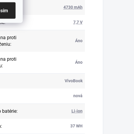
ita
:
4730 mAh
asím
ie
:
7,7 V
na proti
Áno
ženiu
:
na proti
Áno
u
:
VivoBook
nová
 batérie
:
Li-ion
n
:
37 WH