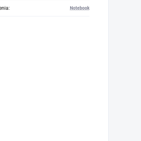
enia
:
Notebook