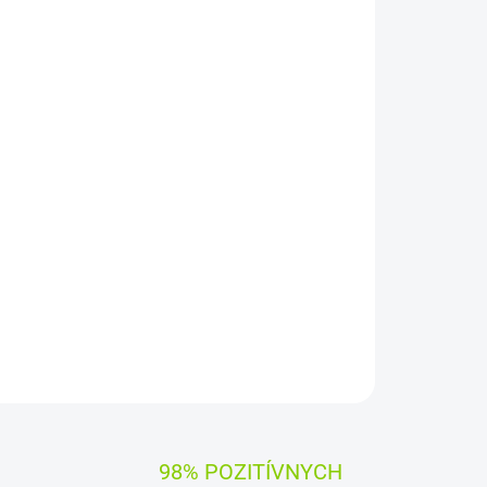
Pridať do košíka
37
WH
)
Napätie:
7,7 V
ky Asus
éria
Asus type C21N1818
OPÝTAŤ SA
STRÁŽIŤ
98% POZITÍVNYCH