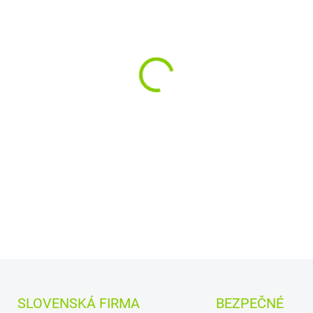
−
+
Kapacita:
4730 mAh (
Najväčšia
kvalita
znač
Nová ORIGINÁLNA bat
DETAILNÉ INFORMÁCIE
SLOVENSKÁ FIRMA
BEZPEČNÉ