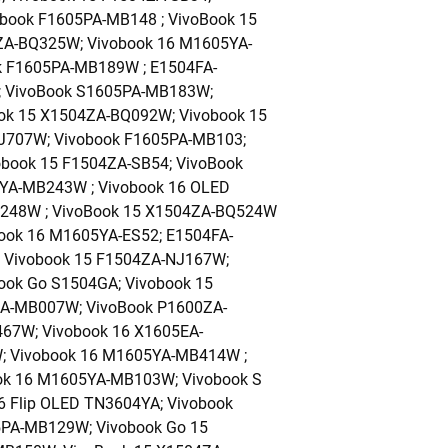
book F1605PA-MB148 ; VivoBook 15
ZA-BQ325W; Vivobook 16 M1605YA-
 F1605PA-MB189W ; E1504FA-
; VivoBook S1605PA-MB183W;
ok 15 X1504ZA-BQ092W; Vivobook 15
NJ707W; Vivobook F1605PA-MB103;
book 15 F1504ZA-SB54; VivoBook
YA-MB243W ; Vivobook 16 OLED
1248W ; VivoBook 15 X1504ZA-BQ524W
ook 16 M1605YA-ES52; E1504FA-
 Vivobook 15 F1504ZA-NJ167W;
ook Go S1504GA; Vivobook 15
EA-MB007W; VivoBook P1600ZA-
467W; Vivobook 16 X1605EA-
 Vivobook 16 M1605YA-MB414W ;
ok 16 M1605YA-MB103W; Vivobook S
6 Flip OLED TN3604YA; Vivobook
PA-MB129W; Vivobook Go 15