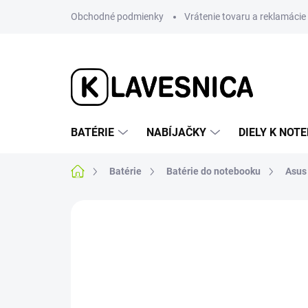
Prejsť
Obchodné podmienky
Vrátenie tovaru a reklamácie
na
obsah
BATÉRIE
NABÍJAČKY
DIELY K NO
Domov
Batérie
Batérie do notebooku
Asus
Neohodnotené
Podrobnosti hodnotenia