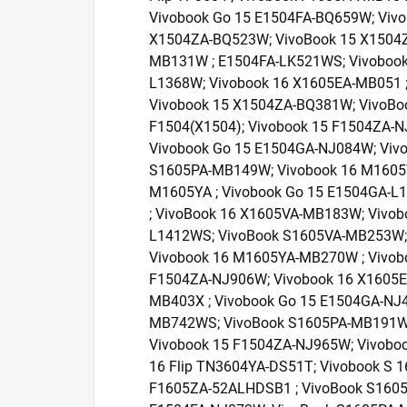
Vivobook Go 15 E1504FA-BQ659W; Vivo
X1504ZA-BQ523W; VivoBook 15 X1504
MB131W ; E1504FA-LK521WS; Vivobook
L1368W; Vivobook 16 X1605EA-MB051 
Vivobook 15 X1504ZA-BQ381W; VivoBo
F1504(X1504); Vivobook 15 F1504ZA-
Vivobook Go 15 E1504GA-NJ084W; Vivo
S1605PA-MB149W; Vivobook 16 M1605
M1605YA ; Vivobook Go 15 E1504GA-L
; VivoBook 16 X1605VA-MB183W; Vivob
L1412WS; VivoBook S1605VA-MB253W;
Vivobook 16 M1605YA-MB270W ; Vivob
F1504ZA-NJ906W; Vivobook 16 X1605
MB403X ; Vivobook Go 15 E1504GA-NJ
MB742WS; VivoBook S1605PA-MB191W;
Vivobook 15 F1504ZA-NJ965W; Vivobo
16 Flip TN3604YA-DS51T; Vivobook S 1
F1605ZA-52ALHDSB1 ; VivoBook S1605