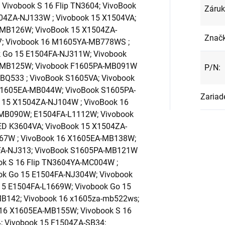
ivobook S 16 Flip TN3604; VivoBook
Záru
04ZA-NJ133W ; Vivobook 15 X1504VA;
MB126W; VivoBook 15 X1504ZA-
Znač
; Vivobook 16 M1605YA-MB778WS ;
k Go 15 E1504FA-NJ311W; Vivobook
-MB125W; Vivobook F1605PA-MB091W
P/N
:
BQ533 ; VivoBook S1605VA; Vivobook
X1605EA-MB044W; VivoBook S1605PA-
Zariad
 15 X1504ZA-NJ104W ; VivoBook 16
MB090W; E1504FA-L1112W; Vivobook
ED K3604VA; VivoBook 15 X1504ZA-
367W ; VivoBook 16 X1605EA-MB138W;
FA-NJ313; VivoBook S1605PA-MB121W
ok S 16 Flip TN3604YA-MC004W ;
ok Go 15 E1504FA-NJ304W; Vivobook
15 E1504FA-L1669W; Vivobook Go 15
B142; Vivobook 16 x1605za-mb522ws;
16 X1605EA-MB155W; Vivobook S 16
; Vivobook 15 F1504ZA-SB34;