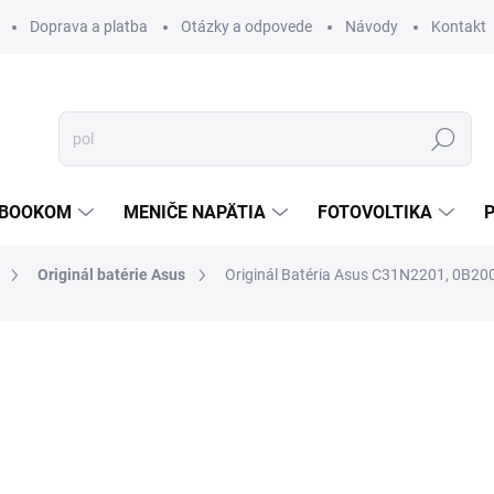
Doprava a platba
Otázky a odpovede
Návody
Kontakt
Hľadať
TEBOOKOM
MENIČE NAPÄTIA
FOTOVOLTIKA
Originál batérie Asus
Originál Batéria Asus C31N2201, 0B2
€84,87
/ ks
€69 bez DPH
Jednotková
SKLADOM
cena:
MOŽNOSTI DORUČENIA