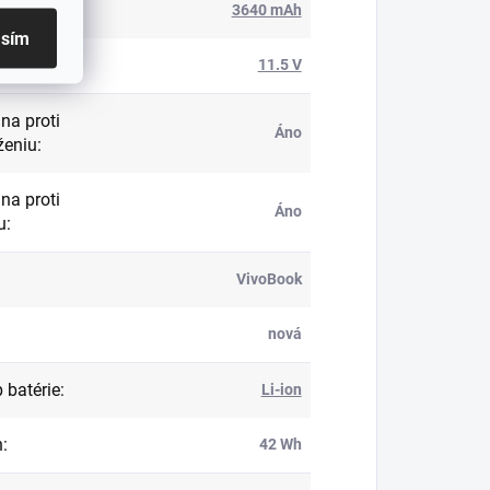
ita
:
3640 mAh
asím
ie
:
11.5 V
na proti
Áno
ženiu
:
na proti
Áno
u
:
VivoBook
nová
 batérie
:
Li-ion
n
:
42 Wh