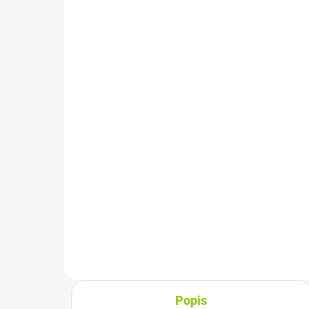
Originál Nabíjačka Asus
Fl
E1404GA E1404FA
Vi
E1504GA E1504FA
E1
X1404ZA X1404
04
€31,98
€1
€26 bez DPH
€10
Do košíka
Výkon: 45W |Napätie:
Flex
19V |Intenzita:2,37A |Konektor:
man
okrúhly 4,5 x 3,0...
pri
prie
Popis