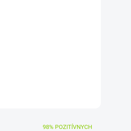
Pridať do košíka
42
WH
)
Napätie:
11,55V
ky Asus
éria
Asus type C31N2201
OPÝTAŤ SA
STRÁŽIŤ
98% POZITÍVNYCH