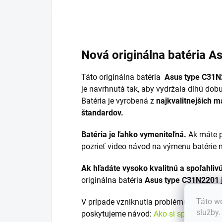
Nová originálna batéria 
Táto originálna batéria
Asus type C31N
je navrhnutá tak, aby vydržala dlhú dob
Batéria je vyrobená z
najkvalitnejších m
štandardov.
Batéria je ľahko vymeniteľná.
Ak máte p
pozrieť video návod na výmenu batérie 
Ak hľadáte vysoko kvalitnú a spoľahliv
originálna batéria
Asus type C31N2201 
Táto we
V prípade vzniknutia problému s výber
služby
poskytujeme návod:
Ako si správne vyb