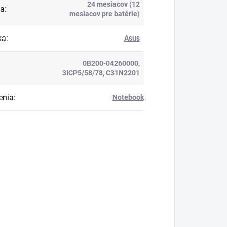
24 mesiacov (12
ka
:
mesiacov pre batérie)
ka
:
Asus
0B200-04260000,
3ICP5/58/78, C31N2201
enia
:
Notebook