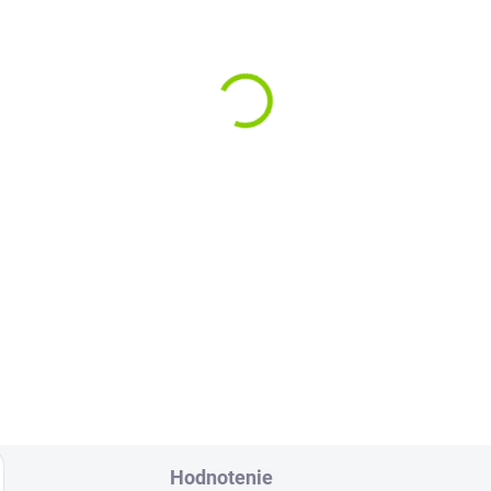
ex VGA kábelAsus
vobook Go 15 OLED
504, E1504FA 1422-
1A0AS
2,30
 bez DPH
Do košíka
ibilita: Ľahko
ipulovateľný a
spôsobiteľný do obmedzených
storov....
Hodnotenie