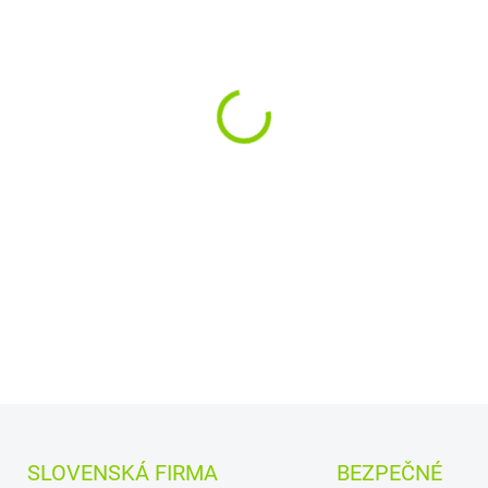
−
+
Kapacita:
3640 mAh (
Najväčšia
kvalita
znač
Nová ORIGINÁLNA bat
DETAILNÉ INFORMÁCIE
SLOVENSKÁ FIRMA
BEZPEČNÉ