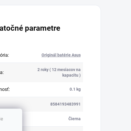
atočné parametre
ória
:
Originál batérie Asus
2 roky ( 12 mesiacov na
ka
:
kapacitu )
nosť
:
0.1 kg
8584193483991
ie
:
Čierna