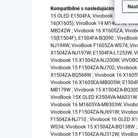
Nast
Kompatibilné s nasledujúcimi zariaden
15 OLED E1504FA; Vivobook 16 X1605VA
16(X1605); VivoBook 14 M1405YA; Viv
MB242W ; Vivobook 16 X1605ZA; Vivob
15(E1504F); E1504FA-BQ090 ; VivoBook
NJ194W; VivoBook F1605ZA-WS74; Vivo
X1504ZA-NJ197W; E1504FA-L1253W; V
Vivobook 15 X1504ZA-NJ200W; VIVOBO
Vivobook 15 F1504ZA-NJ702; Vivobook
X1504ZA-BQ568W ; Vivobook 16 X1605
Vivobook 16 X1605EA-MB005W; E1504
MB179W ; Vivobook 15 X1504ZA-BQ300
VivoBook 15X OLED K3504VA-MA031W ;
Vivobook 16 M1605YA-MB303W; Vivobo
Vivobook 15 F1504ZA-NJ691W; Vivobo
F1504ZA-NJ710 ; Vivobook 16 OLED X1
WS34; Vivobook 15 X1504ZA-BQ138W ;
Vivobook 15 F1504ZA-NJ312W; VivoBoo