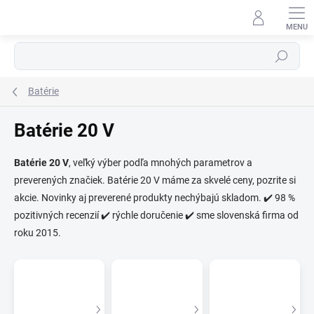
Prejsť
na
obsah
Hľadať
Batérie
Batérie 20 V
Batérie 20 V
, veľký výber podľa mnohých parametrov a
preverených značiek. Batérie 20 V máme za skvelé ceny, pozrite si
⬇
AI asistent · online
akcie. Novinky aj preverené produkty nechýbajú skladom. ✔️ 98 %
pozitivných recenzií ✔️ rýchle doručenie ✔️ sme slovenská firma od
roku 2015.