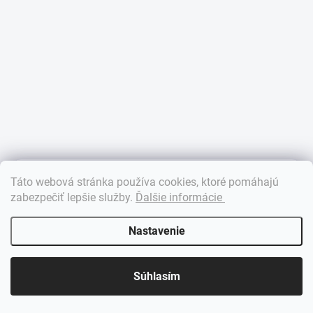
×
Táto webová stránka používa cookies, ktoré pomáhajú
Dobrý deň! 👋 Pomôžem vám nájsť správny diel. Napíšte mi.
zabezpečiť lepšie služby
.
Ďalšie informácie
Nastavenie
Súhlasím