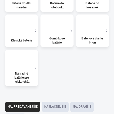
Batérie do Aku
Batérie do
Batérie do
náradia
notebooku
kosačiek
Gombíkové
Batériové články
Klasické batérie
batérie
li-ion
Náhradné
batérie pre
elektrické
kolobežky
R
a
NAJPREDÁVANEJŠIE
NAJLACNEJŠIE
NAJDRAHŠIE
d