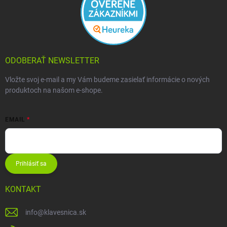
ODOBERAŤ NEWSLETTER
Vložte svoj e-mail a my Vám budeme zasielať informácie o nových
produktoch na našom e-shope.
EMAIL
Prihlásiť sa
KONTAKT
info
@
klavesnica.sk