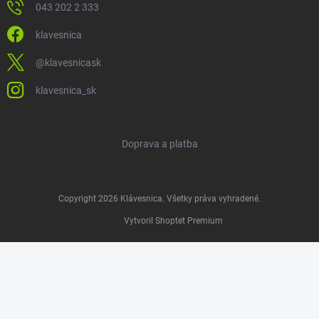
043 202 2 333
klavesnica
@klavesnicask
klavesnica_sk
Doprava a platba
Copyright 2026
Klávesnica
. Všetky práva vyhradené.
Vytvoril Shoptet Premium