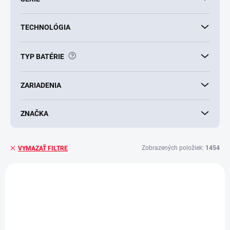
TECHNOLÓGIA
?
TYP BATÉRIE
ZARIADENIA
ZNAČKA
Zobrazených položiek:
1454
VYMAZAŤ FILTRE
V
ý
VIAC ZA MENEJ
AKCIA
p
i
s
p