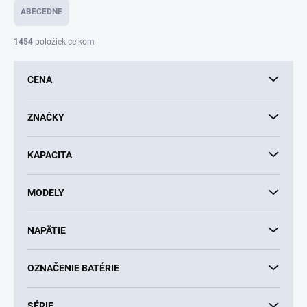
e
ABECEDNE
n
i
1454
položiek celkom
e
p
CENA
r
o
d
ZNAČKY
u
k
KAPACITA
t
o
v
MODELY
NAPÄTIE
OZNAČENIE BATÉRIE
SÉRIE