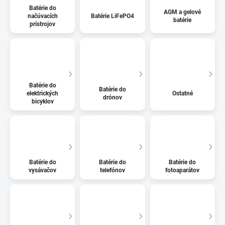
Batérie do
AGM a gelové
načúvacích
Batérie LiFePO4
batérie
prístrojov
Batérie do
Batérie do
elektrických
Ostatné
drónov
bicyklov
Batérie do
Batérie do
Batérie do
vysávačov
telefónov
fotoaparátov