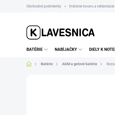
Prejsť
Obchodné podmienky
Vrátenie tovaru a reklamácie
na
obsah
BATÉRIE
NABÍJAČKY
DIELY K NO
Domov
Batérie
AGM a gelové batérie
Bezú
1 hodnotenie
Podrobnosti hodnotenia
AKCIA