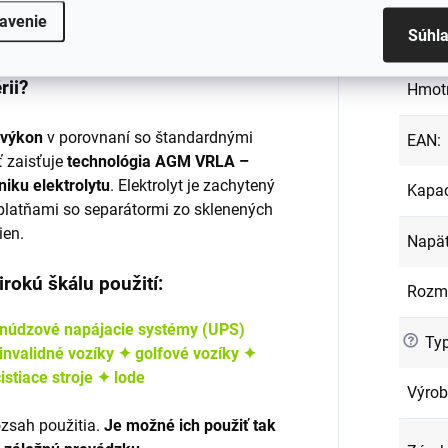
vá ✦ Odolnosť voči nárazom a otrasom
avenie
Záru
Súhl
é sú jej výhody oproti tradičnej
rii?
Hmot
 výkon
v porovnaní so štandardnými
EAN
:
ť zaisťuje
technológia AGM VRLA –
niku elektrolytu
. Elektrolyt je zachytený
Kapac
latňami so separátormi zo sklenených
ien.
Napät
irokú škálu použití:
Rozm
núdzové napájacie systémy (UPS)
?
Typ
invalidné vozíky
✦ golfové vozíky
✦
istiace stroje
✦ lode
Výro
ozsah použitia.
Je možné ich použiť tak