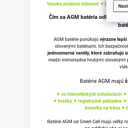
Vysoká prúdová účinnosť ✦ Bezúdržbo
Nast
Čím sa AGM batéria odlišuje a ak
baté
AGM batérie ponúkajú
výrazne lepší
olovenými batériami. Ich bezpečnos
jednosmerné ventily, ktoré zabraňujú ú
medzi mimoriadne hrubými olovenými p
vlák
Batérie AGM majú
š
✦
vo fotovoltických inštaláciách
✦ 
✦ hračky
✦ registračné pokladne
✦ 
kosačky na trávu
✦ č
Batérie AGM od Green Cell majú veľký r