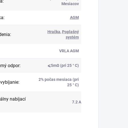
ka
:
Mesiacov
ka
:
AGM
Hračka
,
Poplašný
denia
:
systém
VRLA AGM
rný odpor
:
⩽5mΩ (pri 25 ° C)
2% počas mesiaca (pri
ybíjanie
:
25 ° C)
lny nabíjací
7.2 A