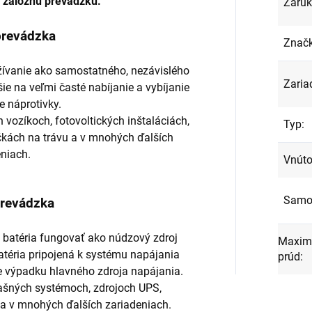
a záložnú prevádzku.
Záru
prevádzka
Znač
užívanie ako samostatného, ​​nezávislého
Zaria
ie na veľmi časté nabíjanie a vybíjanie
ie náprotivky.
h vozíkoch, fotovoltických inštaláciách,
Typ
:
čkách na trávu a v mnohých ďalších
eniach.
Vnúto
Samov
prevádzka
batéria fungovať ako núdzový zdroj
Maximá
Batéria pripojená k systému napájania
prúd
:
e výpadku hlavného zdroja napájania.
lašných systémoch, zdrojoch UPS,
 a v mnohých ďalších zariadeniach.