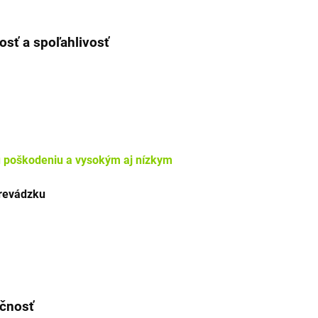
sť a spoľahlivosť
 poškodeniu a vysokým aj nízkym
prevádzku
čnosť