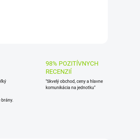
OPÝTAŤ SA
STRÁŽIŤ
98% POZITÍVNYCH
RECENZIÍ
eľký
"Skvelý obchod, ceny a hlavne
komunikácia na jednotku"
 brány.