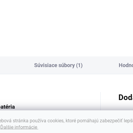
monokryštalickými článkami -
jačka Green Cell s funkciou
Implementácia ekologického
nostiky - analýza technického
projektu...
u batérie a automatický...
Súvisiace súbory (1)
Hodno
Dod
atéria
h zariadení
bová stránka používa cookies, ktoré pomáhajú zabezpečiť lepš
Kateg
.
Ďalšie informácie
nosti ✦ Práca v rôznych polohách ✦