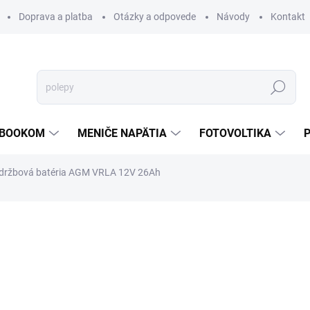
Doprava a platba
Otázky a odpovede
Návody
Kontakt
Hľadať
TEBOOKOM
MENIČE NAPÄTIA
FOTOVOLTIKA
držbová batéria AGM VRLA 12V 26Ah
€73,80
€60,27
€49 bez DPH
Jednotková
SKLADOM