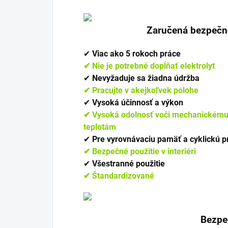
Zaručená bezpečno
✔︎
Viac ako 5 rokoch práce
✔︎ Nie je potrebné dopĺňať elektrolyt
✔︎
Nevyžaduje sa žiadna údržba
✔︎ Pracujte v akejkoľvek polohe
✔︎
Vysoká účinnosť a výkon
✔︎ Vysoká odolnosť voči mechanickému
teplotám
✔︎
Pre vyrovnávaciu pamäť a cyklickú 
✔︎ Bezpečné použitie v interiéri
✔︎
Všestranné použitie
✔︎ Štandardizované
Bezpe