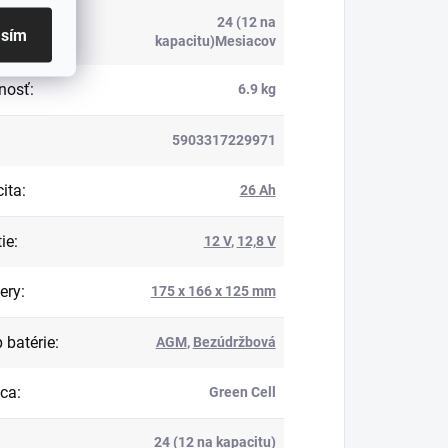
24 (12 na
ka
:
asím
kapacitu)Mesiacov
nosť
:
6.9 kg
5903317229971
ita
:
26 Ah
ie
:
12 V
,
12,8 V
ery
:
175 x 166 x 125 mm
 batérie
:
AGM
,
Bezúdržbová
bca
:
Green Cell
24 (12 na kapacitu)