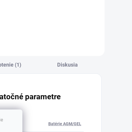
monokryštalickými článkami -
Implementácia ekologického
projektu...
tenie (1)
Diskusia
atočné parametre
ie
ória
:
Batérie AGM/GEL