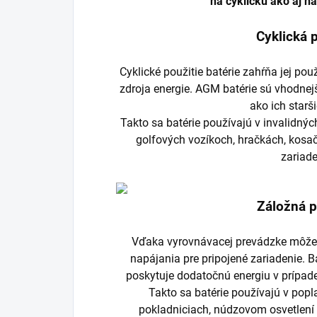
na cyklickú ako aj n
Cyklická 
Cyklické použitie batérie zahŕňa jej po
zdroja energie. AGM batérie sú vhodnejš
ako ich starš
Takto sa batérie používajú v invalidnýc
golfových vozíkoch, hračkách, kosa
zariad
Záložná 
Vďaka vyrovnávacej prevádzke môže 
napájania pre pripojené zariadenie. 
poskytuje dodatočnú energiu v prípad
Takto sa batérie používajú v pop
pokladniciach, núdzovom osvetlení