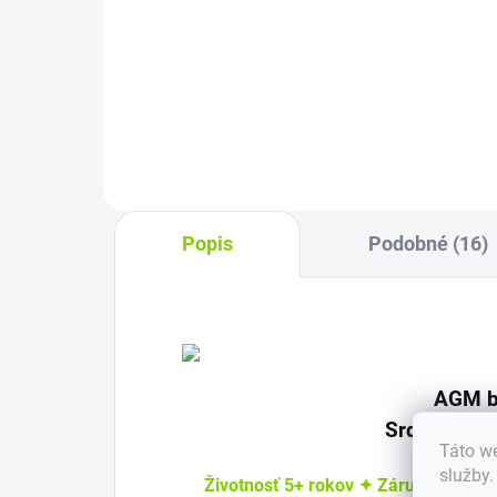
Prenosná zásuvka -
Nabí
automobilový menič je zariadenie,
diag
ktoré vám umožní používať
stav
elektrické...
Popis
Podobné (16)
AGM b
Srdce vašic
Táto we
služby
Životnosť 5+ rokov ✦ Záruka bezpeč