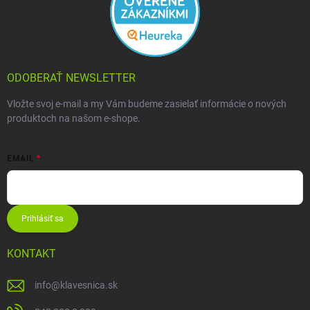
ODOBERAŤ NEWSLETTER
Vložte svoj e-mail a my Vám budeme zasielať informácie o nových
produktoch na našom e-shope.
EMAIL
Prihlásiť sa
KONTAKT
info
@
klavesnica.sk