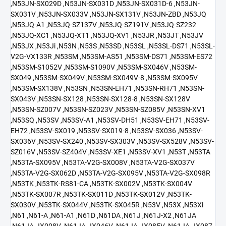
,N53JN-SX029D ,N53JN-SX031D ,N53JN-SX031D-6 ,N53JN-
SX031V ,N53JN-SX033V ,N53JN-SX131V ,N53JN-ZBD ,N53JQ
,N53JQ-A1 ,N53JQ-SZ137V ,N53JQ-SZ191V ,N53JQ-SZ232
,N53JQ-XC1 ,N53JQ-XT1 ,N53JQ-XV1 ,N53JR ,N53JT ,N53JV
,N53JX ,N53Ji ,N53N ,N53S ,N53SD ,N53SL ,N53SL-DS71 ,N53SL-
V2G-VX133R ,N53SM ,N53SM-AS51 ,N53SM-DS71 ,N53SM-ES72
,N53SM-S1052V ,N53SM-S1090V ,N53SM-SX046V ,N53SM-
SX049 ,N53SM-SX049V ,N53SM-SX049V-8 ,N53SM-SX095V
,N53SM-SX138V ,N53SN ,N53SN-EH71 ,N53SN-RH71 ,N53SN-
SX043V ,N53SN-SX128 ,N53SN-SX128-8 ,N53SN-SX128V
,N53SN-SZ007V ,N53SN-SZ023V ,N53SN-SZ085V ,N53SN-XV1
,N53SQ ,N53SV ,N53SV-A1 ,N53SV-DH51 ,N53SV-EH71 ,N53SV-
EH72 ,N53SV-SX019 ,N53SV-SX019-8 ,N53SV-SX036 ,N53SV-
SX036V ,N53SV-SX240 ,N53SV-SX303V ,N53SV-SX528V ,N53SV-
SZ016V ,N53SV-SZ404V ,N53SV-XE1 ,N53SV-XV1 ,N53T ,N53TA
,N53TA-SX095V ,N53TA-V2G-SX008V ,N53TA-V2G-SX037V
,N53TA-V2G-SX062D ,N53TA-V2G-SX095V ,N53TA-V2G-SX098R
,N53TK ,N53TK-RS81-CA ,N53TK-SX002V ,N53TK-SX004V
,N53TK-SX007R ,N53TK-SX011D ,N53TK-SX012V ,N53TK-
SX030V ,N53TK-SX044V ,N53TK-SX045R ,N53V ,N53X ,N53Xi
,N61 ,N61-A ,N61-A1 ,N61D ,N61DA ,N61J ,N61J-X2 ,N61JA
,N61JA-JX008V ,N61JA-JX046V ,N61JA-JX085V ,N61JA-JX087