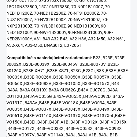
07G016C71875, 07G016SX1865M, 07G016WC1865,
15G10N373800, 15G10N373830, 70-N0P1B1000Z, 70-
NED1B1200Z, 70-NED1B2200Z, 70-NTS1B2000Z, 70-
NUS1B1000Z, 70-NV32B1000Z, 70-NWF1B1000Z, 70-
NXP2B1000Z, 70-NYL3B1000Z, 90-NED1B1000Y, 90-
NED1B2100Y, 90-NWF1B2000Y, 90-RNED2B1000Y, 90R-
NED2B1000Y, A31-B43 A32-B43, A32-H36, A32-M50, A32-N61,
A32-X64, A33-M50, BNAS012, L072051
Kompatibilné s nasledujúcimi zariadeniami:
B23 ,B23E ,B23E-
80002X ,B23E-80039X ,B23E-80046V ,B23E-80073V ,B23E-
80126X ,B23E-XH71 ,B23E-XS71 ,B23G ,B23Gi ,B33 ,B33E ,B33E-
RO003X ,B33E-RO026X ,B33E-RO050X ,B33E-RO057X ,B33E-
RO066X ,B33E-RO083V ,B33E-RO105X ,B33E-RO157X ,B43
,B43A ,B43A-CU010X ,B43A-CU062G ,B43A-CU070G ,B43A-
CU112G ,B43A-VO055G ,B43A-VO055X ,B43A-VO092D ,B43A-
VO131G ,B43AV ,B43E ,B43E-VO018X ,B43E-VO034 ,B43E-
VO035X ,B43E-VO037X ,B43E-VO043X ,B43E-VO049X ,B43E-
VO061X ,B43E-VO116X ,B43E-VO137X ,B43E-VO137X-4 ,B43E-
VO158X ,B43EI ,B43F ,B43F-A1B ,B43F-VO012X ,B43F-VO015X
,B43F-VO017X ,B43F-VO038X ,B43F-VO058X ,B43F-VO093X
,B43F-VO097V ,B43F-VO114X ,B43J ,B43J-A1B ,B43J-B1B