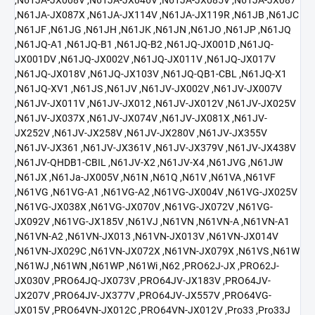
,N61JA-JX087X ,N61JA-JX114V ,N61JA-JX119R ,N61JB ,N61JC
,N61JF ,N61JG ,N61JH ,N61JK ,N61JN ,N61JO ,N61JP ,N61JQ
,N61JQ-A1 ,N61JQ-B1 ,N61JQ-B2 ,N61JQ-JX001D ,N61JQ-
JX001DV ,N61JQ-JX002V ,N61JQ-JX011V ,N61JQ-JX017V
,N61JQ-JX018V ,N61JQ-JX103V ,N61JQ-QB1-CBL ,N61JQ-X1
,N61JQ-XV1 ,N61JS ,N61JV ,N61JV-JX002V ,N61JV-JX007V
,N61JV-JX011V ,N61JV-JX012 ,N61JV-JX012V ,N61JV-JX025V
,N61JV-JX037X ,N61JV-JX074V ,N61JV-JX081X ,N61JV-
JX252V ,N61JV-JX258V ,N61JV-JX280V ,N61JV-JX355V
,N61JV-JX361 ,N61JV-JX361V ,N61JV-JX379V ,N61JV-JX438V
,N61JV-QHDB1-CBIL ,N61JV-X2 ,N61JV-X4 ,N61JVG ,N61JW
,N61JX ,N61Ja-JX005V ,N61N ,N61Q ,N61V ,N61VA ,N61VF
,N61VG ,N61VG-A1 ,N61VG-A2 ,N61VG-JX004V ,N61VG-JX025V
,N61VG-JX038X ,N61VG-JX070V ,N61VG-JX072V ,N61VG-
JX092V ,N61VG-JX185V ,N61VJ ,N61VN ,N61VN-A ,N61VN-A1
,N61VN-A2 ,N61VN-JX013 ,N61VN-JX013V ,N61VN-JX014V
,N61VN-JX029C ,N61VN-JX072X ,N61VN-JX079X ,N61VS ,N61W
,N61WJ ,N61WN ,N61WP ,N61Wi ,N62 ,PRO62J-JX ,PRO62J-
JX030V ,PRO64JQ-JX073V ,PRO64JV-JX183V ,PRO64JV-
JX207V ,PRO64JV-JX377V ,PRO64JV-JX557V ,PRO64VG-
JX015V ,PRO64VN-JX012C ,PRO64VN-JX012V ,Pro33 ,Pro33J