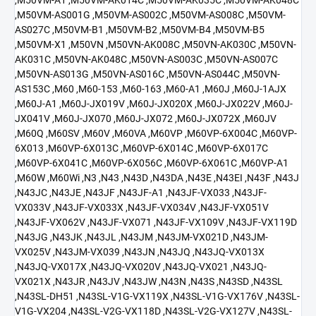
,M50VM-AS001G ,M50VM-AS002C ,M50VM-AS008C ,M50VM-
AS027C ,M50VM-B1 ,M50VM-B2 ,M50VM-B4 ,M50VM-B5
,M50VM-X1 ,M50VN ,M50VN-AK008C ,M50VN-AK030C ,M50VN-
AK031C ,M50VN-AK048C ,M50VN-AS003C ,M50VN-AS007C
,M50VN-AS013G ,M50VN-AS016C ,M50VN-AS044C ,M50VN-
AS153C ,M60 ,M60-153 ,M60-163 ,M60-A1 ,M60J ,M60J-1AJX
,M60J-A1 ,M60J-JX019V ,M60J-JX020X ,M60J-JX022V ,M60J-
JX041V ,M60J-JX070 ,M60J-JX072 ,M60J-JX072X ,M60JV
,M60Q ,M60SV ,M60V ,M60VA ,M60VP ,M60VP-6X004C ,M60VP-
6X013 ,M60VP-6X013C ,M60VP-6X014C ,M60VP-6X017C
,M60VP-6X041C ,M60VP-6X056C ,M60VP-6X061C ,M60VP-A1
,M60W ,M60Wi ,N3 ,N43 ,N43D ,N43DA ,N43E ,N43EI ,N43F ,N43J
,N43JC ,N43JE ,N43JF ,N43JF-A1 ,N43JF-VX033 ,N43JF-
VX033V ,N43JF-VX033X ,N43JF-VX034V ,N43JF-VX051V
,N43JF-VX062V ,N43JF-VX071 ,N43JF-VX109V ,N43JF-VX119D
,N43JG ,N43JK ,N43JL ,N43JM ,N43JM-VX021D ,N43JM-
VX025V ,N43JM-VX039 ,N43JN ,N43JQ ,N43JQ-VX013X
,N43JQ-VX017X ,N43JQ-VX020V ,N43JQ-VX021 ,N43JQ-
VX021X ,N43JR ,N43JV ,N43JW ,N43N ,N43S ,N43SD ,N43SL
,N43SL-DH51 ,N43SL-V1G-VX119X ,N43SL-V1G-VX176V ,N43SL-
V1G-VX204 ,N43SL-V2G-VX118D ,N43SL-V2G-VX127V ,N43SL-