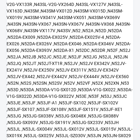
V2G-VX133R ,N43SL-V2G-VX264D ,N43SL-VX127V ,N43SL-
VX163D ,N43SM ,N43SM-VX012D ,N43SM-VX015D ,N43SM-
VX019V ,N43SM-VX041V ,N43SM-VX051 ,N43SM-VX069V
,N43SN ,N43SN-VX067 ,N43SN-VX067V ,N43SN-VX068 ,N43SN-
VX068V ,N43SN-VX117V ,N43SV ,N52 ,N52A ,N52D ,N52DA
,N52DA-EX009 ,N52DA-EX025V ,N52DA-EX025V-4 ,N52DA-
EX026 ,N52DA-EX026V ,N52DA-EX046 ,N52DA-EX046V ,N52DA-
EX056 ,N52DA-EX093V ,N52DA-X1 ,N52DC ,N52DR ,N52F ,N52J
,N52JA ,N52JB ,N52JC ,N52JE ,N52JF ,N52JG ,N52JL ,N52JN
,N52JQ ,N52JT ,N52JT-XT1R ,N52JV ,N52JV EX342V ,N52JV-
EX241V ,N52JV-EX250V ,N52JV-EX311V ,N52JV-EX342V
,N52JV-EX442 ,N52JV-EX442V ,N52JV-EX444V ,N52JV-EX560
,N52N ,N52S ,N52SN ,N52SV ,N52V ,N52VF ,N52X ,N52XN ,N53
,N53D ,N53DA ,N53DA-V1G-SX012D ,N53DA-V1G-SX022 ,N53DA-
V1G-SX022D ,N53DA-V1G-SX022V ,N53E ,N53F ,N53J ,N53JC
,N53JE ,N53JF ,N53JF-A1 ,N53JF-SX102 ,N53JF-SX102V
,N53JF-SX107 ,N53JF-SX108V ,N53JF-SX151V ,N53JF-XE1
,N53JG ,N53JG-SX038V ,N53JG-SX048X ,N53JG-SX088V
,N53JG-SX093V ,N53JG-SX191V ,N53JG-SX233V ,N53JH
,N53JL ,N53JL-SX004V ,N53JL-SX012V ,N53JL-SX015V ,N53JL-
SX019X ,N53JL-SX025V ,N53JL-SZ030V ,N53JN ,N53JN-SX029