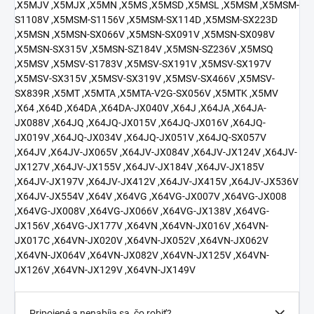
,X5MJV ,X5MJX ,X5MN ,X5MS ,X5MSD ,X5MSL ,X5MSM ,X5MSM-
S1108V ,X5MSM-S1156V ,X5MSM-SX114D ,X5MSM-SX223D
,X5MSN ,X5MSN-SX066V ,X5MSN-SX091V ,X5MSN-SX098V
,X5MSN-SX315V ,X5MSN-SZ184V ,X5MSN-SZ236V ,X5MSQ
,X5MSV ,X5MSV-S1783V ,X5MSV-SX191V ,X5MSV-SX197V
,X5MSV-SX315V ,X5MSV-SX319V ,X5MSV-SX466V ,X5MSV-
SX839R ,X5MT ,X5MTA ,X5MTA-V2G-SX056V ,X5MTK ,X5MV
,X64 ,X64D ,X64DA ,X64DA-JX040V ,X64J ,X64JA ,X64JA-
JX088V ,X64JQ ,X64JQ-JX015V ,X64JQ-JX016V ,X64JQ-
JX019V ,X64JQ-JX034V ,X64JQ-JX051V ,X64JQ-SX057V
,X64JV ,X64JV-JX065V ,X64JV-JX084V ,X64JV-JX124V ,X64JV-
JX127V ,X64JV-JX155V ,X64JV-JX184V ,X64JV-JX185V
,X64JV-JX197V ,X64JV-JX412V ,X64JV-JX415V ,X64JV-JX536V
,X64JV-JX554V ,X64V ,X64VG ,X64VG-JX007V ,X64VG-JX008
,X64VG-JX008V ,X64VG-JX066V ,X64VG-JX138V ,X64VG-
JX156V ,X64VG-JX177V ,X64VN ,X64VN-JX016V ,X64VN-
JX017C ,X64VN-JX020V ,X64VN-JX052V ,X64VN-JX062V
,X64VN-JX064V ,X64VN-JX082V ,X64VN-JX125V ,X64VN-
JX126V ,X64VN-JX129V ,X64VN-JX149V
Pripojené a nenabíja sa, čo robiť?