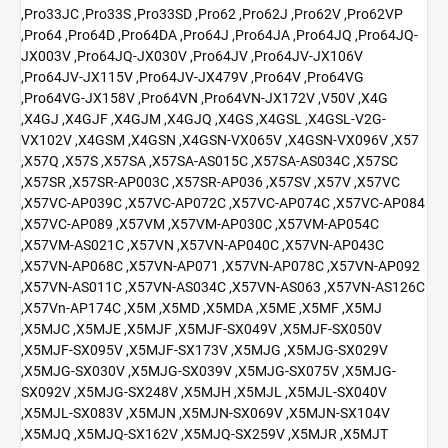
,Pro33JC ,Pro33S ,Pro33SD ,Pro62 ,Pro62J ,Pro62V ,Pro62VP
,Pro64 ,Pro64D ,Pro64DA ,Pro64J ,Pro64JA ,Pro64JQ ,Pro64JQ-
JX003V ,Pro64JQ-JX030V ,Pro64JV ,Pro64JV-JX106V
,Pro64JV-JX115V ,Pro64JV-JX479V ,Pro64V ,Pro64VG
,Pro64VG-JX158V ,Pro64VN ,Pro64VN-JX172V ,V50V ,X4G
,X4GJ ,X4GJF ,X4GJM ,X4GJQ ,X4GS ,X4GSL ,X4GSL-V2G-
VX102V ,X4GSM ,X4GSN ,X4GSN-VX065V ,X4GSN-VX096V ,X57
,X57Q ,X57S ,X57SA ,X57SA-AS015C ,X57SA-AS034C ,X57SC
,X57SR ,X57SR-AP003C ,X57SR-AP036 ,X57SV ,X57V ,X57VC
,X57VC-AP039C ,X57VC-AP072C ,X57VC-AP074C ,X57VC-AP084
,X57VC-AP089 ,X57VM ,X57VM-AP030C ,X57VM-AP054C
,X57VM-AS021C ,X57VN ,X57VN-AP040C ,X57VN-AP043C
,X57VN-AP068C ,X57VN-AP071 ,X57VN-AP078C ,X57VN-AP092
,X57VN-AS011C ,X57VN-AS034C ,X57VN-AS063 ,X57VN-AS126C
,X57Vn-AP174C ,X5M ,X5MD ,X5MDA ,X5ME ,X5MF ,X5MJ
,X5MJC ,X5MJE ,X5MJF ,X5MJF-SX049V ,X5MJF-SX050V
,X5MJF-SX095V ,X5MJF-SX173V ,X5MJG ,X5MJG-SX029V
,X5MJG-SX030V ,X5MJG-SX039V ,X5MJG-SX075V ,X5MJG-
SX092V ,X5MJG-SX248V ,X5MJH ,X5MJL ,X5MJL-SX040V
,X5MJL-SX083V ,X5MJN ,X5MJN-SX069V ,X5MJN-SX104V
,X5MJQ ,X5MJQ-SX162V ,X5MJQ-SX259V ,X5MJR ,X5MJT