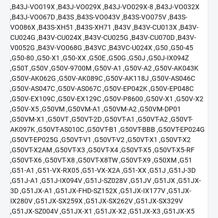
,B43J-VO019X ,B43J-VO029X ,B43J-VO029X-8 ,B43J-VO032X
,B43J-VO067D ,B43S ,B43S-VO043V ,B43S-VO075V ,B43S-
VO086X ,B43S-XH51 ,B43S-XH71 ,B43V ,B43V-CU013X ,B43V-
CU024G ,B43V-CU024X ,B43V-CU025G ,B43V-CU070D ,B43V-
V0052G ,B43V-VO068G ,B43VC ,B43VC-U024X ,G50 ,G50-45
,G50-80 ,G50-X1 ,G50-XX ,G50E ,G50G ,G50J ,G50J-IX094Z
,G50T ,G50V ,G50V-9700M ,G50V-A1 ,G50V-A2 ,G50V-AK043K
,G50V-AK062G ,G50V-AK089C ,G50V-AK118J ,G50V-AS046C
,G50V-AS047C ,G50V-AS067C ,G50V-EP042K ,G50V-EP048C
,G50V-EX109C ,G50V-EX129C ,G50V-P8600 ,G50V-X1 ,G50V-X2
,G50V-X5 ,G50VM ,G50VM-A1 ,G50VM-A2 ,G50VM-DP01
,G50VM-X1 ,G50VT ,G50VT-2D ,G50VT-A1 ,G50VT-A2 ,G50VT-
AK097K ,G50VT-AS010C ,G50VT-B1 ,G50VT-BBB ,G50VT-EP024G
,G50VT-EP025G ,G50VT-V1 ,G50VT-V2 ,G50VT-X1 ,G50VT-X2
,G50VT-X2AM ,G50VT-X3 ,G50VT-X4 ,G50VT-X5 ,G50VT-X5-RF
,G50VT-X6 ,G50VT-X8 ,G50VT-X8TW ,G50VT-X9 ,G50XM ,G51
,G51-A1 ,G51-VX-RX05 ,G51-VX-X2A ,G51-XX ,G51J ,G51J-3D
,G51J-A1 ,G51J-IX094V ,G51J-SZ028V ,G51JV ,G51JX ,G51JX-
3D ,G51JX-A1 ,G51JX-FHD-SZ152X ,G51JX-IX177V ,G51JX-
IX280V ,G51JX-SX259X ,G51JX-SX262V ,G51JX-SX329V
,G51JX-SZ004V ,G51JX-X1 ,G51JX-X2 ,G51JX-X3 ,G51JX-X5