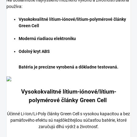
používa:
Vysokokvalitné lítium-iónové/lítium-polymérové články
Green Cell
Modernú riadiacu elektroniku
Odolný kryt ABS
Batéria je precízne vyrobená a dôkladne testovaná.
Vysokokvalitné lítium-iónové/lítium-
polymérové články Green Cell
Účinné Li-Ion/Li-Poly články Green Cell s vysokou kapacitou a bez
pamäťového efektu sú najdôležitejšou súčasťou batérie, ktoré
zaručujú dlhú výdrž a životnosť.