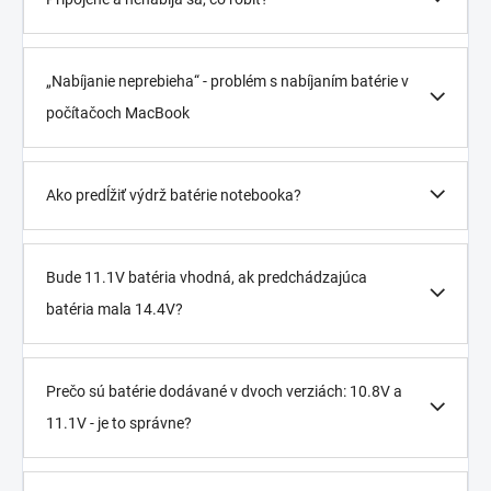
„Nabíjanie neprebieha“ - problém s nabíjaním batérie v
počítačoch MacBook
Ako predĺžiť výdrž batérie notebooka?
Bude 11.1V batéria vhodná, ak predchádzajúca
batéria mala 14.4V?
Prečo sú batérie dodávané v dvoch verziách: 10.8V a
11.1V - je to správne?