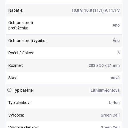
Napätie
:
10,8 V
,
10.8 (11.1) V
,
11,1 V
Ochrana proti
Áno
preťaženiu
:
Ochrana proti vybitiu
:
Áno
Počet článkov
:
6
Rozmer
:
203 x 50 x 21 mm
Stav
:
nová
?
Typ batérie
:
Lithium-iontová
Typ článkov
:
Li-Ion
Výrobca
:
Green Cell
Výrobca článkov
:
Green Cell