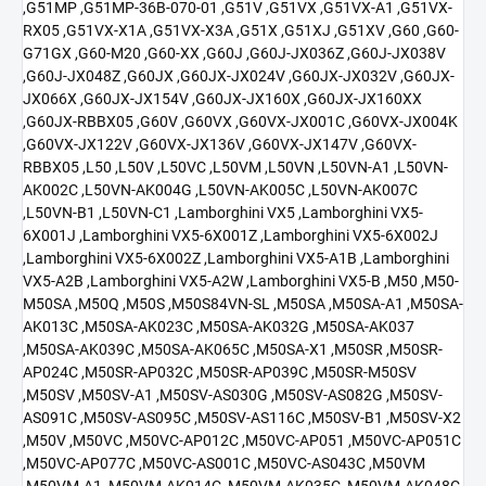
,G51MP ,G51MP-36B-070-01 ,G51V ,G51VX ,G51VX-A1 ,G51VX-
RX05 ,G51VX-X1A ,G51VX-X3A ,G51X ,G51XJ ,G51XV ,G60 ,G60-
G71GX ,G60-M20 ,G60-XX ,G60J ,G60J-JX036Z ,G60J-JX038V
,G60J-JX048Z ,G60JX ,G60JX-JX024V ,G60JX-JX032V ,G60JX-
JX066X ,G60JX-JX154V ,G60JX-JX160X ,G60JX-JX160XX
,G60JX-RBBX05 ,G60V ,G60VX ,G60VX-JX001C ,G60VX-JX004K
,G60VX-JX122V ,G60VX-JX136V ,G60VX-JX147V ,G60VX-
RBBX05 ,L50 ,L50V ,L50VC ,L50VM ,L50VN ,L50VN-A1 ,L50VN-
AK002C ,L50VN-AK004G ,L50VN-AK005C ,L50VN-AK007C
,L50VN-B1 ,L50VN-C1 ,Lamborghini VX5 ,Lamborghini VX5-
6X001J ,Lamborghini VX5-6X001Z ,Lamborghini VX5-6X002J
,Lamborghini VX5-6X002Z ,Lamborghini VX5-A1B ,Lamborghini
VX5-A2B ,Lamborghini VX5-A2W ,Lamborghini VX5-B ,M50 ,M50-
M50SA ,M50Q ,M50S ,M50S84VN-SL ,M50SA ,M50SA-A1 ,M50SA-
AK013C ,M50SA-AK023C ,M50SA-AK032G ,M50SA-AK037
,M50SA-AK039C ,M50SA-AK065C ,M50SA-X1 ,M50SR ,M50SR-
AP024C ,M50SR-AP032C ,M50SR-AP039C ,M50SR-M50SV
,M50SV ,M50SV-A1 ,M50SV-AS030G ,M50SV-AS082G ,M50SV-
AS091C ,M50SV-AS095C ,M50SV-AS116C ,M50SV-B1 ,M50SV-X2
,M50V ,M50VC ,M50VC-AP012C ,M50VC-AP051 ,M50VC-AP051C
,M50VC-AP077C ,M50VC-AS001C ,M50VC-AS043C ,M50VM
,M50VM-A1 ,M50VM-AK014C ,M50VM-AK035C ,M50VM-AK048C