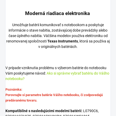
Moderná riadiaca elektronika
Umožňuje batérii komunikovať s notebookom a poskytuje
informácie o stave nabitia, zostávajúcej dobe prevádzky alebo
čase úplného nabitia. Väčšina modelov používa elektroniku od
renomovanej spoločnosti
Texas Instruments
, ktorá sa používa aj
v originálnych batériách.
V prípade vzniknutia problému s výberom batérie do notebooku
Vám poskytujeme návod:
Ako si správne vybrať batériu do Vášho
notebooku?
Poznámka:
Porovnajte si parametre batérie Vášho notebooku, či zodpovedajú
predávanému tovaru.
Kompatibilné s nasledujúcimi modelmi batérií:
L0790C6,