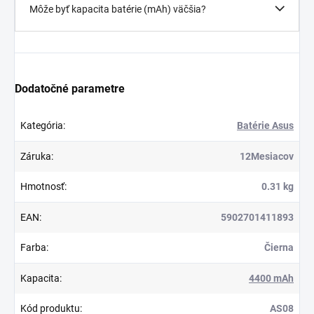
Môže byť kapacita batérie (mAh) väčšia?
Dodatočné parametre
Kategória
:
Batérie Asus
Záruka
:
12Mesiacov
Hmotnosť
:
0.31 kg
EAN
:
5902701411893
Farba
:
Čierna
Kapacita
:
4400 mAh
Kód produktu
:
AS08