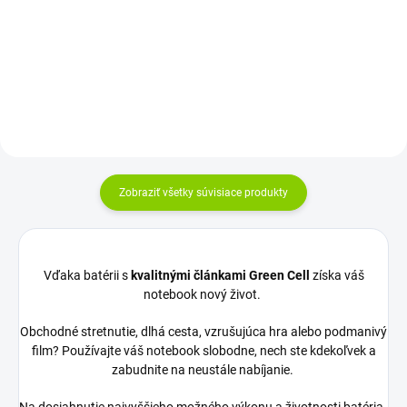
Rozloženie kláves: QWERTY US +
Povrch: Matný Konektor: 30 pin
ZDARMA - SK/CZ polepy na
Displeje sú od...
klávesnicu Vyrobené najväčšími...
Zobraziť všetky súvisiace produkty
Vďaka batérii s
kvalitnými článkami Green Cell
získa váš
notebook nový život.
Obchodné stretnutie, dlhá cesta, vzrušujúca hra alebo podmanivý
film? Používajte váš notebook slobodne, nech ste kdekoľvek a
zabudnite na neustále nabíjanie.
Na dosiahnutie najvyššieho možného výkonu a životnosti batéria