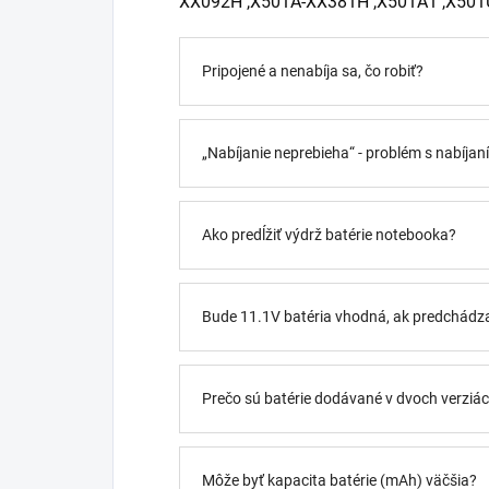
XX092H ,X501A-XX381H ,X501A1 ,X501
Pripojené a nenabíja sa, čo robiť?
„Nabíjanie neprebieha“ - problém s nabíja
Ako predĺžiť výdrž batérie notebooka?
Bude 11.1V batéria vhodná, ak predchádz
Prečo sú batérie dodávané v dvoch verziách
Môže byť kapacita batérie (mAh) väčšia?