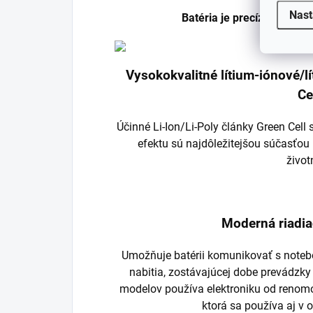
Nast
Batéria je precízne vyrob
Vysokokvalitné lítium-iónové/
Ce
Účinné Li-Ion/Li-Poly články Green Cel
efektu sú najdôležitejšou súčasťou 
život
Moderná riadia
Umožňuje batérii komunikovať s noteb
nabitia, zostávajúcej dobe prevádzky
modelov používa elektroniku od renom
ktorá sa používa aj v 