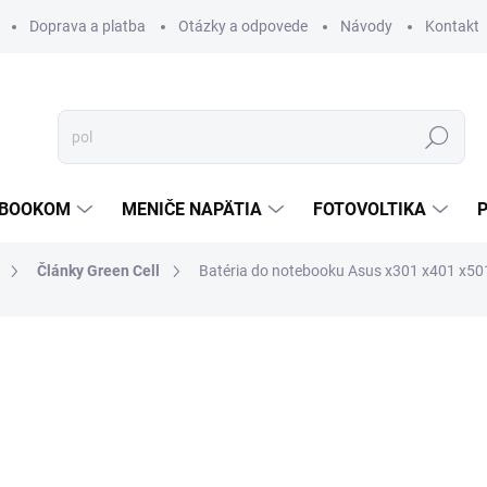
Doprava a platba
Otázky a odpovede
Návody
Kontakt
Hľadať
TEBOOKOM
MENIČE NAPÄTIA
FOTOVOLTIKA
Články Green Cell
Batéria do notebooku Asus x301 x401 x5
€32,04
/ ks
€26,05 bez DPH
Jednotková
1-3 PRAC.DNÍ
cena:
MOŽNOSTI DORUČENIA