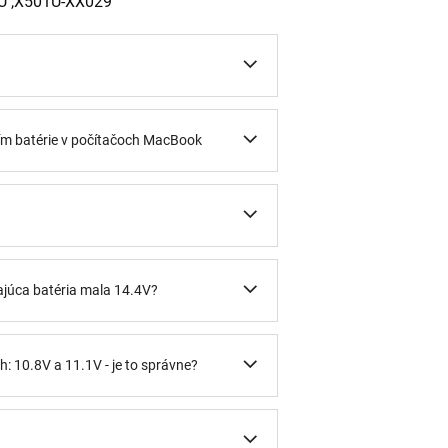
U ,X501U-XX029
ním batérie v počítačoch MacBook
ajúca batéria mala 14.4V?
: 10.8V a 11.1V - je to správne?