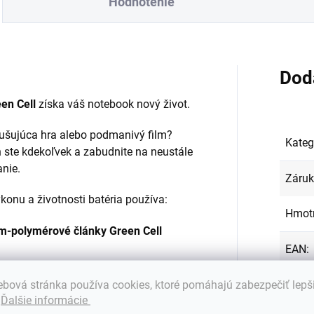
Hodnotenie
Dod
en Cell
získa váš notebook nový život.
zrušujúca hra alebo podmanivý film?
Kateg
 ste kdekoľvek a zabudnite na neustále
anie.
Záru
onu a životnosti batéria používa:
Hmot
ium-polymérové články Green Cell
EAN
:
Farba
bová stránka používa cookies, ktoré pomáhajú zabezpečiť lepš
.
Ďalšie informácie