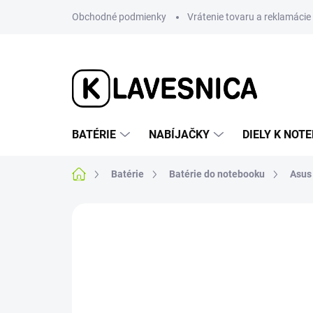
Prejsť
Obchodné podmienky
Vrátenie tovaru a reklamácie
na
obsah
BATÉRIE
NABÍJAČKY
DIELY K NO
Domov
Batérie
Batérie do notebooku
Asus
Neohodnotené
Podrobnosti hodnotenia