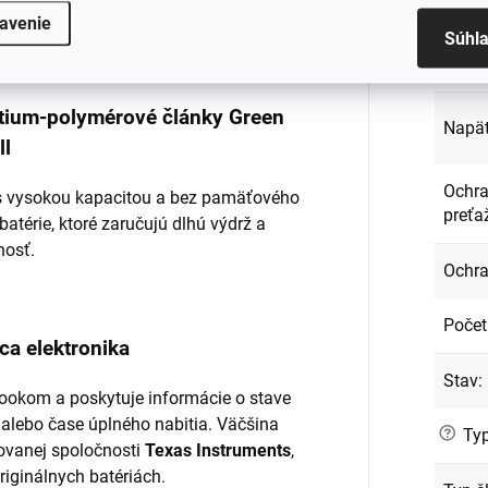
Kapac
avenie
ená a dôkladne testovaná.
Súhl
Kód p
lítium-polymérové články Green
Napät
ll
Ochra
l s vysokou kapacitou a bez pamäťového
preťa
batérie, ktoré zaručujú dlhú výdrž a
nosť.
Ochra
Počet
ca elektronika
Stav
:
ookom a poskytuje informácie o stave
 alebo čase úplného nabitia. Väčšina
?
Typ
ovanej spoločnosti
Texas Instruments
,
originálnych batériách.