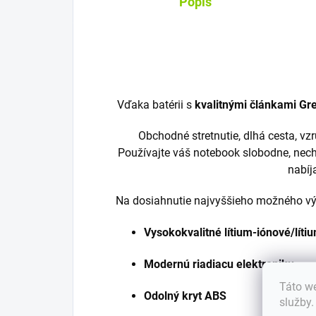
Popis
Vďaka batérii s
kvalitnými článkami Gre
Obchodné stretnutie, dlhá cesta, v
Používajte váš notebook slobodne, nech
nabíj
Na dosiahnutie najvyššieho možného výk
Vysokokvalitné lítium-iónové/lít
Modernú riadiacu elektroniku
Táto we
Odolný kryt ABS
služby