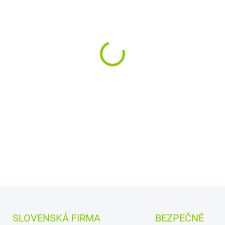
−
+
Kapacita:
4400 mAh
Na
Najväčšia
kvalita
značk
Články
Green Cell
zaru
bezpečnosť
Moderná elektronika r
presne ako pôvodná
DETAILNÉ INFORMÁCIE
SLOVENSKÁ FIRMA
BEZPEČNÉ