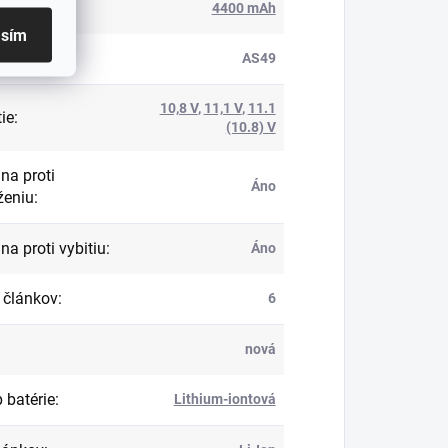
ita
:
4400 mAh
asím
roduktu
:
AS49
10,8 V
,
11,1 V
,
11.1
ie
:
(10.8) V
na proti
Áno
ženiu
:
na proti vybitiu
:
Áno
 článkov
:
6
nová
 batérie
:
Lithium-iontová