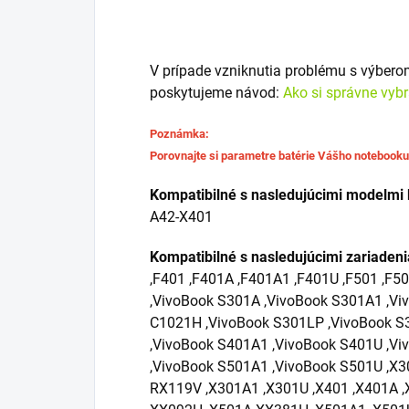
V prípade vzniknutia problému s výber
poskytujeme návod:
Ako si správne vyb
Poznámka:
Porovnajte si parametre batérie Vášho notebook
Kompatibilné s nasledujúcimi modelmi 
A42-X401
Kompatibilné s nasledujúcimi zariaden
,F401 ,F401A ,F401A1 ,F401U ,F501 ,F5
,VivoBook S301A ,VivoBook S301A1 ,Vi
C1021H ,VivoBook S301LP ,VivoBook S
,VivoBook S401A1 ,VivoBook S401U ,Vi
,VivoBook S501A1 ,VivoBook S501U ,X3
RX119V ,X301A1 ,X301U ,X401 ,X401A ,