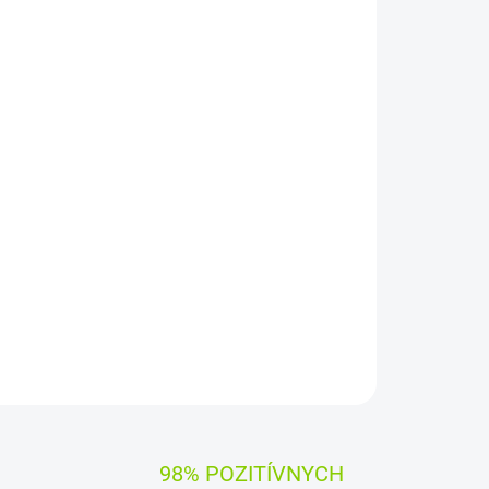
Pridať do košíka
pätie:
11,1 V
(
10,8
V)
Záruka:
12 mesiacov
y Green Cell
čujú dlhý pracovný čas, vysokú trvanlivosť a
iadenia
zaručuje
, že batéria pracuje so zariadením
OPÝTAŤ SA
STRÁŽIŤ
98% POZITÍVNYCH