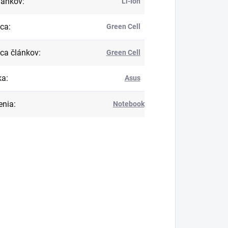
lánkov
:
Li-Ion
bca
:
Green Cell
ca článkov
:
Green Cell
ka
:
Asus
enia
:
Notebook