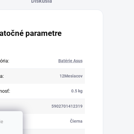
Diskusia
atočné parametre
ória
:
Batérie Asus
ka
:
12Mesiacov
nosť
:
0.5 kg
5902701412319
:
ie
Čierna