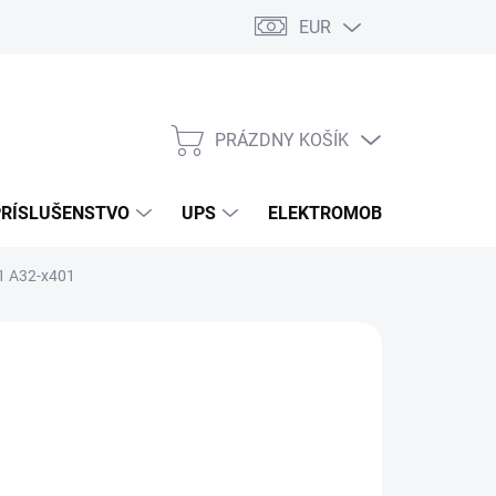
EUR
Podmienky ochrany osobných údajov
Súbory cookies
Rekla
PRÁZDNY KOŠÍK
NÁKUPNÝ
KOŠÍK
PRÍSLUŠENSTVO
UPS
ELEKTROMOBILITA
O
01 A32-x401