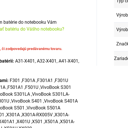
Typ č
Výro
om batérie do notebooku Vám
rať batériu do Vášho notebooku?
Výrob
Znač
u, či zodpovedajú predávanému tovaru.
Zariad
batérií:
A31-X401, A32-X401, A41-X401,
iami:
F301 ,F301A ,F301A1 ,F301U
01A ,F501A1 ,F501U ,VivoBook S301
voBook S301LA ,VivoBook S301LA-
301U ,VivoBook S401 ,VivoBook S401A
voBook S501 ,VivoBook S501A
01 ,X301A ,X301A-RX005V ,X301A-
X401A1 ,X401U ,X501 ,X501A ,X501A-