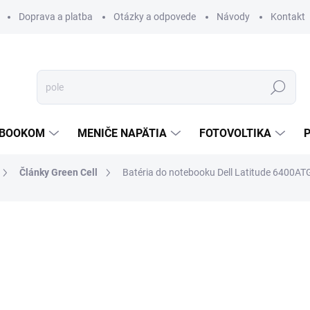
Doprava a platba
Otázky a odpovede
Návody
Kontakt
Hľadať
TEBOOKOM
MENIČE NAPÄTIA
FOTOVOLTIKA
Články Green Cell
Batéria do notebooku Dell Latitude 6400
€38,13
€21,65
€17,60 bez DPH
Jednotková
SKLADOM