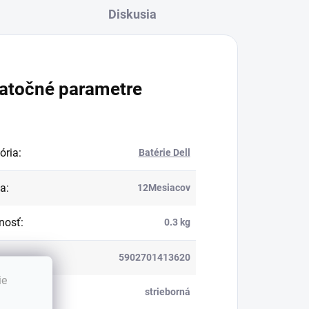
Diskusia
atočné parametre
ória
:
Batérie Dell
ka
:
12Mesiacov
nosť
:
0.3 kg
5902701413620
ie
:
strieborná