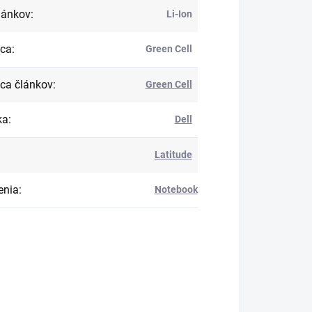
lánkov
:
Li-Ion
bca
:
Green Cell
ca článkov
:
Green Cell
ka
:
Dell
Latitude
enia
:
Notebook