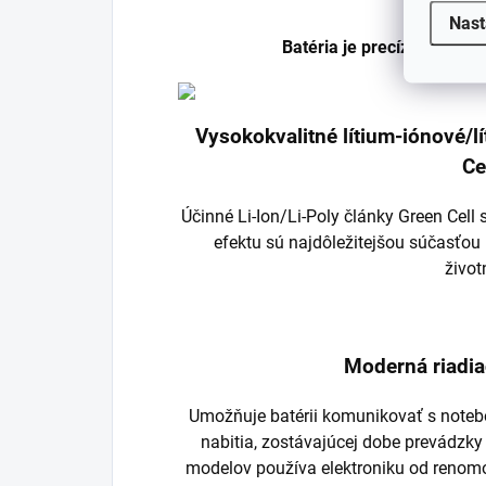
Nast
Batéria je precízne vyrob
Vysokokvalitné lítium-iónové/
Ce
Účinné Li-Ion/Li-Poly články Green Cel
efektu sú najdôležitejšou súčasťou 
život
Moderná riadia
Umožňuje batérii komunikovať s noteb
nabitia, zostávajúcej dobe prevádzky
modelov používa elektroniku od renom