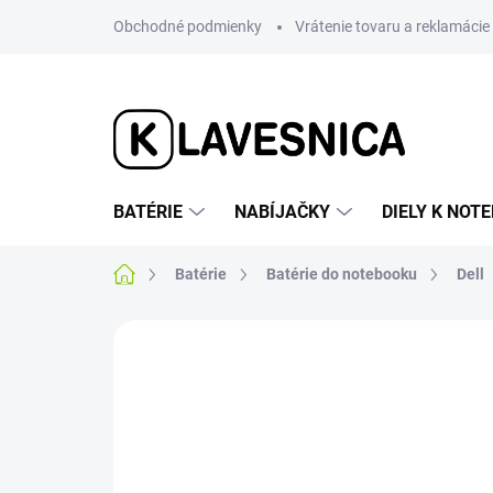
Prejsť
Obchodné podmienky
Vrátenie tovaru a reklamácie
na
obsah
BATÉRIE
NABÍJAČKY
DIELY K NO
Domov
Batérie
Batérie do notebooku
Dell
1 hodnotenie
Podrobnosti hodnotenia
SUPER CENA