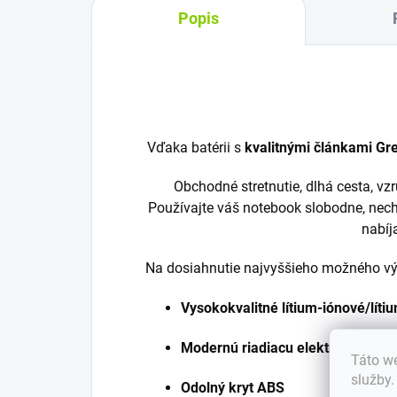
Popis
Vďaka batérii s
kvalitnými článkami Gre
Obchodné stretnutie, dlhá cesta, v
Používajte váš notebook slobodne, nech
nabíj
Na dosiahnutie najvyššieho možného výk
Vysokokvalitné lítium-iónové/lít
Modernú riadiacu elektroniku
Táto we
služby
Odolný kryt ABS