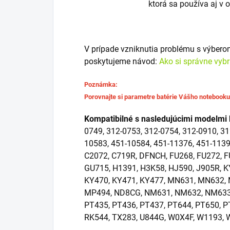
ktorá sa používa aj v 
V prípade vzniknutia problému s výber
poskytujeme návod:
Ako si správne vyb
Poznámka:
Porovnajte si parametre batérie Vášho notebook
Kompatibilné s nasledujúcimi modelmi 
0749, 312-0753, 312-0754, 312-0910, 31
10583, 451-10584, 451-11376, 451-113
C2072, C719R, DFNCH, FU268, FU272, F
GU715, H1391, H3K58, HJ590, J905R, K
KY470, KY471, KY477, MN631, MN632,
MP494, ND8CG, NM631, NM632, NM633,
PT435, PT436, PT437, PT644, PT650, P
RK544, TX283, U844G, W0X4F, W1193,