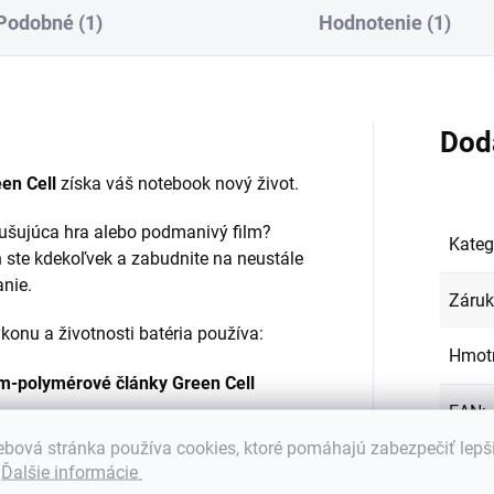
Podobné (1)
Hodnotenie (1)
Dod
en Cell
získa váš notebook nový život.
zrušujúca hra alebo podmanivý film?
Kateg
 ste kdekoľvek a zabudnite na neustále
anie.
Záru
onu a životnosti batéria používa:
Hmot
ium-polymérové články Green Cell
EAN
:
bová stránka používa cookies, ktoré pomáhajú zabezpečiť lepš
Farba
.
Ďalšie informácie