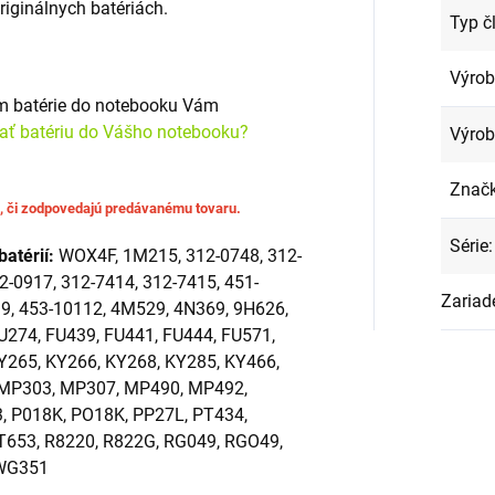
originálnych batériách.
Typ č
Výro
om batérie do notebooku Vám
rať batériu do Vášho notebooku?
Výrob
Znač
u, či zodpovedajú predávanému tovaru.
Série
:
batérií:
WOX4F, 1M215, 312-0748, 312-
2-0917, 312-7414, 312-7415, 451-
Zariad
99, 453-10112, 4M529, 4N369, 9H626,
U274, FU439, FU441, FU444, FU571,
Y265, KY266, KY268, KY285, KY466,
 MP303, MP307, MP490, MP492,
 P018K, PO18K, PP27L, PT434,
T653, R8220, R822G, RG049, RGO49,
 WG351