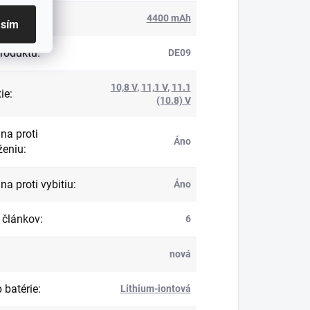
ita
:
4400 mAh
asím
roduktu
:
DE09
10,8 V
,
11,1 V
,
11.1
ie
:
(10.8) V
na proti
Áno
ženiu
:
na proti vybitiu
:
Áno
 článkov
:
6
nová
 batérie
:
Lithium-iontová