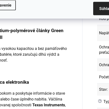
avenie
Kapac
Súhl
ená a dôkladne testovaná.
Kód p
lítium-polymérové články Green
Napät
ll
Ochra
l s vysokou kapacitou a bez pamäťového
preťa
batérie, ktoré zaručujú dlhú výdrž a
nosť.
Ochra
Počet
ca elektronika
Stav
:
ookom a poskytuje informácie o stave
 alebo čase úplného nabitia. Väčšina
?
Typ
ovanej spoločnosti
Texas Instruments
,