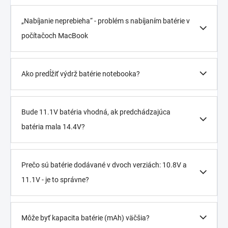
„Nabíjanie neprebieha“ - problém s nabíjaním batérie v
počítačoch MacBook
Ako predĺžiť výdrž batérie notebooka?
Bude 11.1V batéria vhodná, ak predchádzajúca
batéria mala 14.4V?
Prečo sú batérie dodávané v dvoch verziách: 10.8V a
11.1V - je to správne?
Môže byť kapacita batérie (mAh) väčšia?