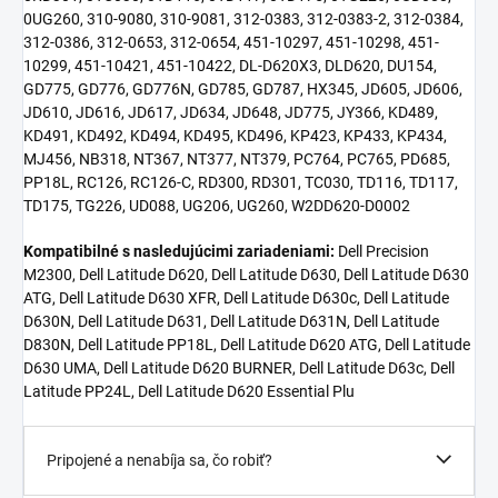
0UG260, 310-9080, 310-9081, 312-0383, 312-0383-2, 312-0384,
312-0386, 312-0653, 312-0654, 451-10297, 451-10298, 451-
10299, 451-10421, 451-10422, DL-D620X3, DLD620, DU154,
GD775, GD776, GD776N, GD785, GD787, HX345, JD605, JD606,
JD610, JD616, JD617, JD634, JD648, JD775, JY366, KD489,
KD491, KD492, KD494, KD495, KD496, KP423, KP433, KP434,
MJ456, NB318, NT367, NT377, NT379, PC764, PC765, PD685,
PP18L, RC126, RC126-C, RD300, RD301, TC030, TD116, TD117,
TD175, TG226, UD088, UG206, UG260, W2DD620-D0002
Kompatibilné s nasledujúcimi zariadeniami:
Dell Precision
M2300, Dell Latitude D620, Dell Latitude D630, Dell Latitude D630
ATG, Dell Latitude D630 XFR, Dell Latitude D630c, Dell Latitude
D630N, Dell Latitude D631, Dell Latitude D631N, Dell Latitude
D830N, Dell Latitude PP18L, Dell Latitude D620 ATG, Dell Latitude
D630 UMA, Dell Latitude D620 BURNER, Dell Latitude D63c, Dell
Latitude PP24L, Dell Latitude D620 Essential Plu
Pripojené a nenabíja sa, čo robiť?