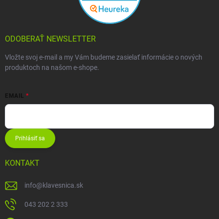
ODOBERAŤ NEWSLETTER
Vložte svoj e-mail a my Vám budeme zasielať informácie o nových
produktoch na našom e-shope.
EMAIL
Prihlásiť sa
KONTAKT
info
@
klavesnica.sk
043 202 2 333