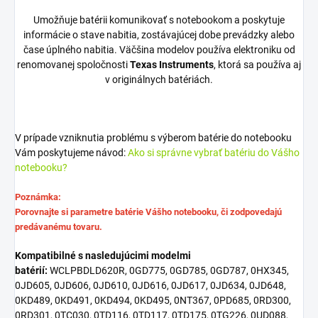
Umožňuje batérii komunikovať s notebookom a poskytuje
informácie o stave nabitia, zostávajúcej dobe prevádzky alebo
čase úplného nabitia. Väčšina modelov používa elektroniku od
renomovanej spoločnosti
Texas Instruments
, ktorá sa používa aj
v originálnych batériách.
V prípade vzniknutia problému s výberom batérie do notebooku
Vám poskytujeme návod:
Ako si správne vybrať batériu do Vášho
notebooku?
Poznámka:
Porovnajte si parametre batérie Vášho notebooku, či zodpovedajú
predávanému tovaru.
Kompatibilné s nasledujúcimi modelmi
batérií:
WCLPBDLD620R, 0GD775, 0GD785, 0GD787, 0HX345,
0JD605, 0JD606, 0JD610, 0JD616, 0JD617, 0JD634, 0JD648,
0KD489, 0KD491, 0KD494, 0KD495, 0NT367, 0PD685, 0RD300,
0RD301, 0TC030, 0TD116, 0TD117, 0TD175, 0TG226, 0UD088,