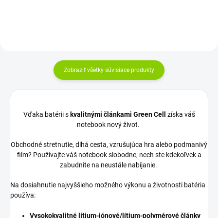
Zobraziť všetky súvisiace produkty
Vďaka batérii s
kvalitnými článkami Green Cell
získa váš
notebook nový život.
Obchodné stretnutie, dlhá cesta, vzrušujúca hra alebo podmanivý
film? Používajte váš notebook slobodne, nech ste kdekoľvek a
zabudnite na neustále nabíjanie.
Na dosiahnutie najvyššieho možného výkonu a životnosti batéria
používa:
Vysokokvalitné lítium-iónové/lítium-polymérové články