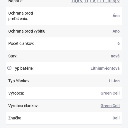
Napätie
:
10,8 V
,
11,1 V
,
11.1 (10.8) V
Ochrana proti
Áno
preťaženiu
:
Ochrana proti vybitiu
:
Áno
Počet článkov
:
6
Stav
:
nová
?
Typ batérie
:
Lithium-iontová
Typ článkov
:
Li-Ion
Výrobca
:
Green Cell
Výrobca článkov
:
Green Cell
Značka
:
Dell