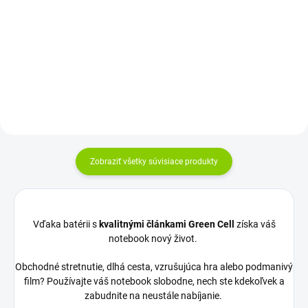
dielov pre notebooky: Compal,
klávesnicu Vyrobené najväčšími...
Sunrex a Quanta. Kvalitné
materiály...
Zobraziť všetky súvisiace produkty
Vďaka batérii s
kvalitnými článkami Green Cell
získa váš
notebook nový život.
Obchodné stretnutie, dlhá cesta, vzrušujúca hra alebo podmanivý
film? Používajte váš notebook slobodne, nech ste kdekoľvek a
zabudnite na neustále nabíjanie.