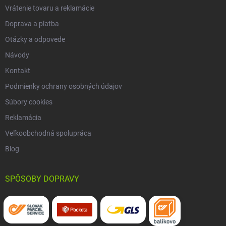
Vrátenie tovaru a reklamácie
Doprava a platba
Otázky a odpovede
Návody
Kontakt
Podmienky ochrany osobných údajov
Súbory cookies
Reklamácia
Veľkoobchodná spolupráca
Blog
SPÔSOBY DOPRAVY