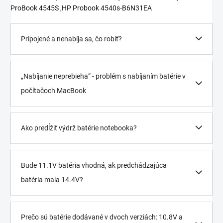
ProBook 4545S ,HP Probook 4540s-B6N31EA
Pripojené a nenabíja sa, čo robiť?
„Nabíjanie neprebieha“ - problém s nabíjaním batérie v
počítačoch MacBook
Ako predĺžiť výdrž batérie notebooka?
Bude 11.1V batéria vhodná, ak predchádzajúca
batéria mala 14.4V?
Prečo sú batérie dodávané v dvoch verziách: 10.8V a