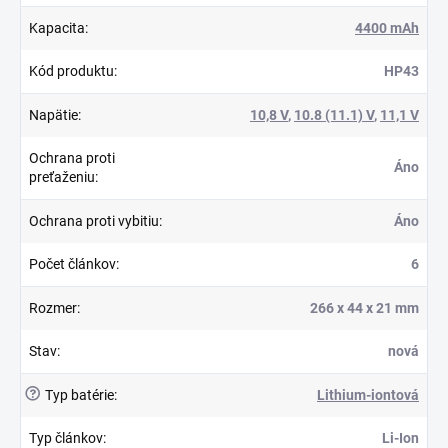
Kapacita
:
4400 mAh
Kód produktu
:
HP43
Napätie
:
10,8 V
,
10.8 (11.1) V
,
11,1 V
Ochrana proti
Áno
preťaženiu
:
Ochrana proti vybitiu
:
Áno
Počet článkov
:
6
Rozmer
:
266 x 44 x 21 mm
Stav
:
nová
?
Typ batérie
:
Lithium-iontová
Typ článkov
:
Li-Ion