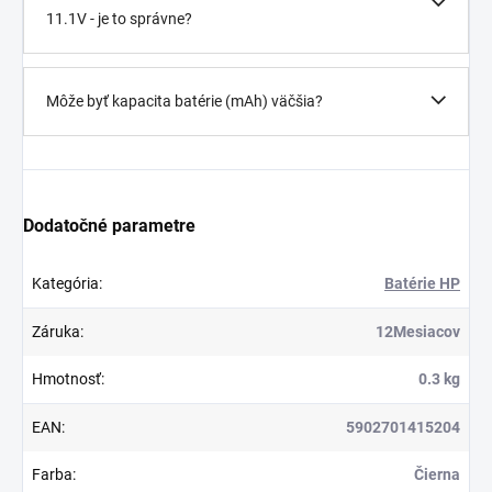
11.1V - je to správne?
Môže byť kapacita batérie (mAh) väčšia?
Dodatočné parametre
Kategória
:
Batérie HP
Záruka
:
12Mesiacov
Hmotnosť
:
0.3 kg
EAN
:
5902701415204
Farba
:
Čierna