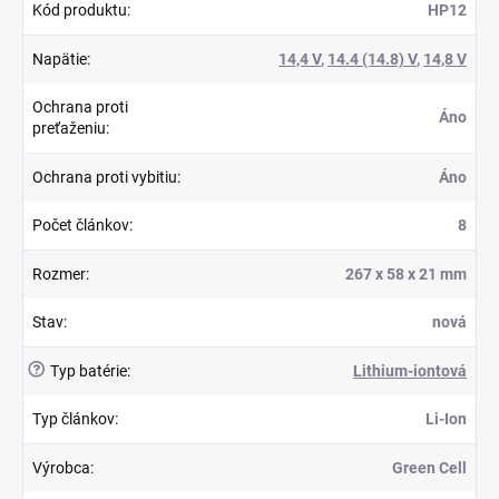
Kód produktu
:
HP12
Napätie
:
14,4 V
,
14.4 (14.8) V
,
14,8 V
Ochrana proti
Áno
preťaženiu
:
Ochrana proti vybitiu
:
Áno
Počet článkov
:
8
Rozmer
:
267 x 58 x 21 mm
Stav
:
nová
?
Typ batérie
:
Lithium-iontová
Typ článkov
:
Li-Ion
Výrobca
:
Green Cell