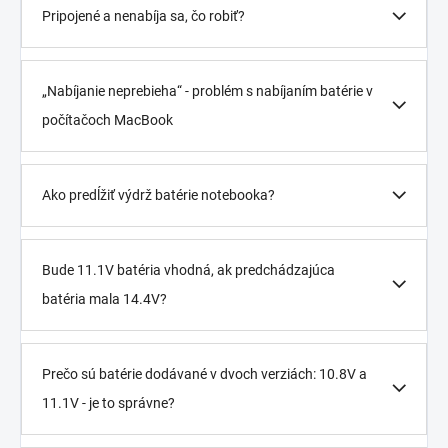
Pripojené a nenabíja sa, čo robiť?
„Nabíjanie neprebieha“ - problém s nabíjaním batérie v
počítačoch MacBook
Ako predĺžiť výdrž batérie notebooka?
Bude 11.1V batéria vhodná, ak predchádzajúca
batéria mala 14.4V?
Prečo sú batérie dodávané v dvoch verziách: 10.8V a
11.1V - je to správne?