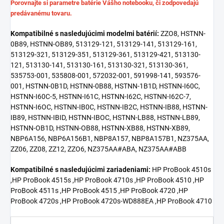
Porovnajte si parametre batérie Vášho notebooku, či zodpovedajú
predávanému tovaru.
Kompatibilné s nasledujúcimi modelmi batérií:
ZZO8, HSTNN-
0B89, HSTNN-OB89, 513129-121, 513129-141, 513129-161,
513129-321, 513129-351, 513129-361, 513129-421, 513130-
121, 513130-141, 513130-161, 513130-321, 513130-361,
535753-001, 535808-001, 572032-001, 591998-141, 593576-
001, HSTNN-0B1D, HSTNN-0B88, HSTNN-1B1D, HSTNN-I60C,
HSTNN-I60C-5, HSTNN-I61C, HSTNN-I62C, HSTNN-I62C-7,
HSTNN-I6OC, HSTNN-IB0C, HSTNN-IB2C, HSTNN-IB88, HSTNN-
IB89, HSTNN-IBID, HSTNN-IBOC, HSTNN-LB88, HSTNN-LB89,
HSTNN-OB1D, HSTNN-OB88, HSTNN-XB88, HSTNN-XB89,
NBP6A156, NBP6A156B1, NBP8A157, NBP8A157B1, NZ375AA,
ZZ06, ZZ08, ZZ12, ZZO6, NZ375AA#ABA, NZ375AA#ABB
Kompatibilné s nasledujúcimi zariadeniami:
HP ProBook 4510s
,HP ProBook 4515s ,HP ProBook 4710s ,HP ProBook 4510 ,HP
ProBook 4511s ,HP ProBook 4515 ,HP ProBook 4720 ,HP
ProBook 4720s ,HP ProBook 4720s-WD888EA ,HP ProBook 4710