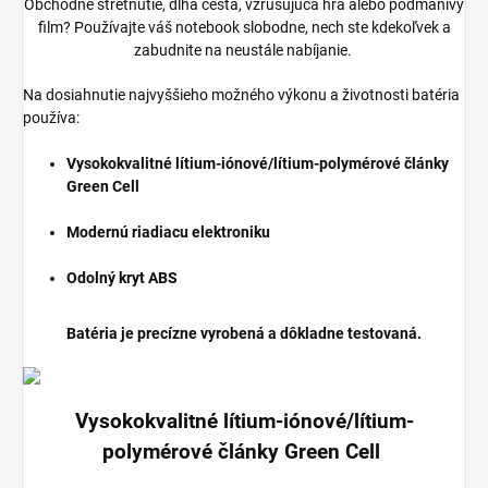
Obchodné stretnutie, dlhá cesta, vzrušujúca hra alebo podmanivý
film? Používajte váš notebook slobodne, nech ste kdekoľvek a
zabudnite na neustále nabíjanie.
Na dosiahnutie najvyššieho možného výkonu a životnosti batéria
používa:
Vysokokvalitné lítium-iónové/lítium-polymérové články
Green Cell
Modernú riadiacu elektroniku
Odolný kryt ABS
Batéria je precízne vyrobená a dôkladne testovaná.
Vysokokvalitné lítium-iónové/lítium-
polymérové články Green Cell