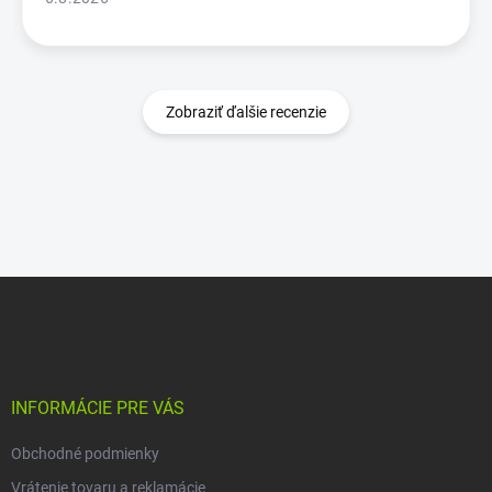
Zobraziť ďalšie recenzie
Z
á
p
ä
t
i
INFORMÁCIE PRE VÁS
e
Obchodné podmienky
Vrátenie tovaru a reklamácie