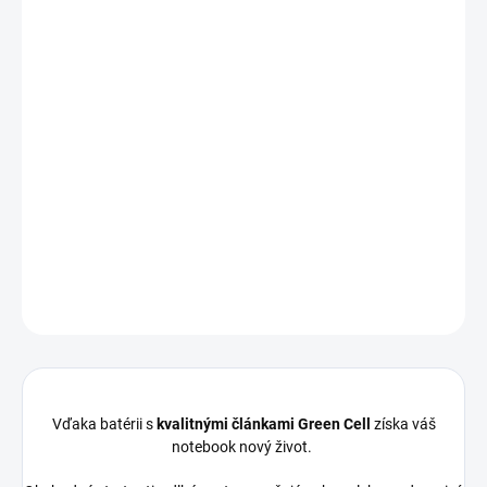
DORUČENIA
Kapacita:
4400 mAh
Napätie:
14,4 V
(
14,8
V)
Záruka:
12
mesiacov
Najväčšia
kvalita
značky Green Cell
Články
Green Cell
zaručujú dlhý pracovný čas, vysokú
trvanlivosť a bezpečnosť
Moderná elektronika riadenia
zaručuje
, že batéria pracuje
so zariadením presne ako pôvodná
DETAILNÉ INFORMÁCIE
OPÝTAŤ SA
STRÁŽIŤ
Vďaka batérii s
kvalitnými článkami Green Cell
získa váš
notebook nový život.