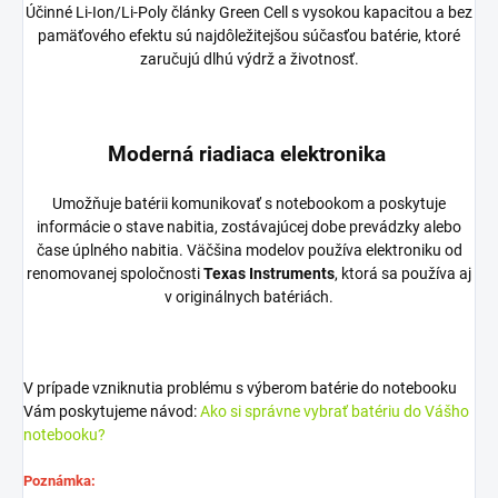
Účinné Li-Ion/Li-Poly články Green Cell s vysokou kapacitou a bez
pamäťového efektu sú najdôležitejšou súčasťou batérie, ktoré
zaručujú dlhú výdrž a životnosť.
Moderná riadiaca elektronika
Umožňuje batérii komunikovať s notebookom a poskytuje
informácie o stave nabitia, zostávajúcej dobe prevádzky alebo
čase úplného nabitia. Väčšina modelov používa elektroniku od
renomovanej spoločnosti
Texas Instruments
, ktorá sa používa aj
v originálnych batériách.
V prípade vzniknutia problému s výberom batérie do notebooku
Vám poskytujeme návod:
Ako si správne vybrať batériu do Vášho
notebooku?
Poznámka: