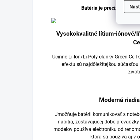
Nast
Batéria je precízne vyrob
Vysokokvalitné lítium-iónové/
Ce
Účinné Li-Ion/Li-Poly články Green Cel
efektu sú najdôležitejšou súčasťou 
život
Moderná riadia
Umožňuje batérii komunikovať s noteb
nabitia, zostávajúcej dobe prevádzky
modelov používa elektroniku od renom
ktorá sa používa aj v 