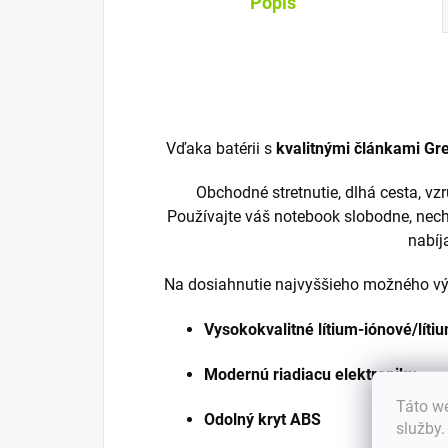
Popis
Vďaka batérii s
kvalitnými článkami Gre
Obchodné stretnutie, dlhá cesta, v
Používajte váš notebook slobodne, nech
nabíj
Na dosiahnutie najvyššieho možného výk
Vysokokvalitné lítium-iónové/lít
Modernú riadiacu elektroniku
Táto we
Odolný kryt ABS
služby