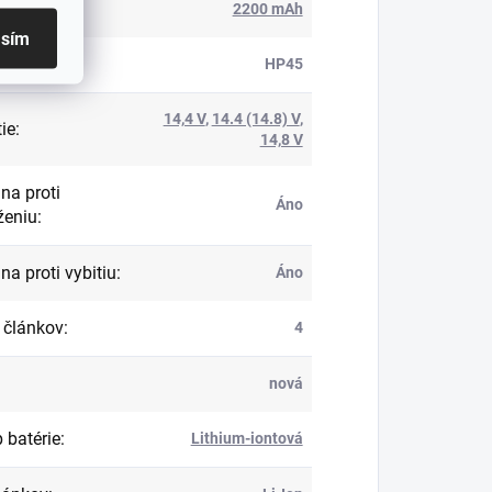
ita
:
2200 mAh
asím
roduktu
:
HP45
14,4 V
,
14.4 (14.8) V
,
ie
:
14,8 V
na proti
Áno
ženiu
:
na proti vybitiu
:
Áno
 článkov
:
4
nová
 batérie
:
Lithium-iontová