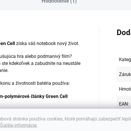
Hodnotenie (1)
Dod
en Cell
získa váš notebook nový život.
zrušujúca hra alebo podmanivý film?
Kateg
 ste kdekoľvek a zabudnite na neustále
anie.
Záru
onu a životnosti batéria používa:
Hmot
ium-polymérové články Green Cell
EAN
:
Farba
bová stránka používa cookies, ktoré pomáhajú zabezpečiť lepš
.
Ďalšie informácie