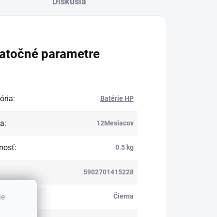
Diskusia
atočné parametre
ória
:
Batérie HP
ka
:
12Mesiacov
nosť
:
0.5 kg
5902701415228
:
ie
Čierna