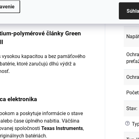
Kapac
avenie
ená a dôkladne testovaná.
Súhl
Kód p
lítium-polymérové články Green
Napät
ll
Ochra
l s vysokou kapacitou a bez pamäťového
preťa
batérie, ktoré zaručujú dlhú výdrž a
nosť.
Ochra
Počet
ca elektronika
Stav
:
ookom a poskytuje informácie o stave
 alebo čase úplného nabitia. Väčšina
?
Typ
ovanej spoločnosti
Texas Instruments
,
originálnych batériách.