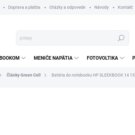
Doprava a platba
Otázky a odpovede
Návody
Kontakt
Hľadať
TEBOOKOM
MENIČE NAPÄTIA
FOTOVOLTIKA
Články Green Cell
Batéria do notebooku HP SLEEKBOOK 14 15
€22,76
/ ks
€18,50 bez DPH
Jednotková
SKLADOM
cena:
MOŽNOSTI DORUČENIA