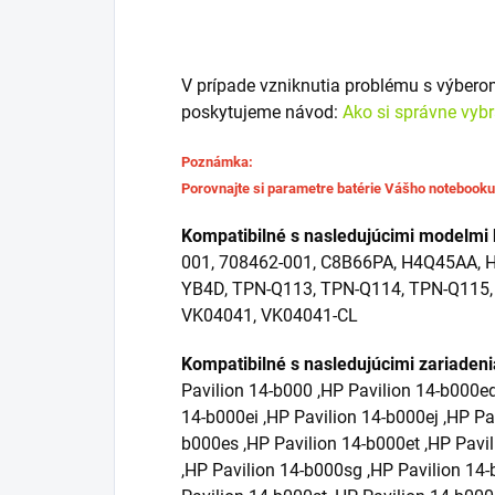
V prípade vzniknutia problému s výber
poskytujeme návod:
Ako si správne vyb
Poznámka:
Porovnajte si parametre batérie Vášho notebook
Kompatibilné s nasledujúcimi modelmi 
001, 708462-001, C8B66PA, H4Q45AA,
YB4D, TPN-Q113, TPN-Q114, TPN-Q115,
VK04041, VK04041-CL
Kompatibilné s nasledujúcimi zariaden