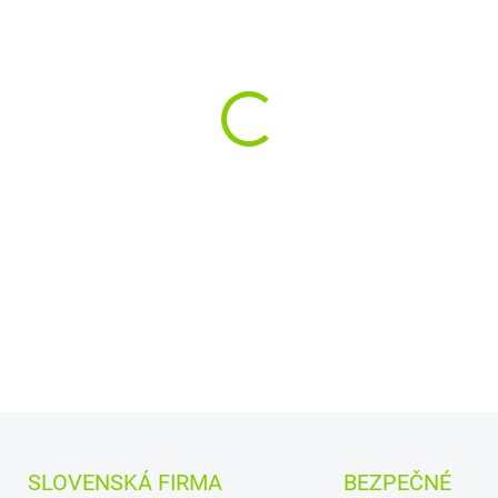
−
+
Kapacita:
2200 mAh
Na
Najväčšia
kvalita
značk
Články
Green Cell
zaru
bezpečnosť
Moderná elektronika r
presne ako pôvodná
DETAILNÉ INFORMÁCIE
SLOVENSKÁ FIRMA
BEZPEČNÉ