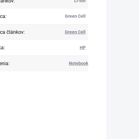
lánkov
:
Li-Ion
bca
:
Green Cell
ca článkov
:
Green Cell
ka
:
HP
enia
:
Notebook