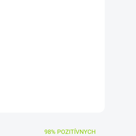
Pridať do košíka
pätie:
14,4 V
(
14,8
V)
Záruka:
12 mesiacov
y Green Cell
čujú dlhý pracovný čas, vysokú trvanlivosť a
iadenia
zaručuje
, že batéria pracuje so zariadením
OPÝTAŤ SA
STRÁŽIŤ
98% POZITÍVNYCH