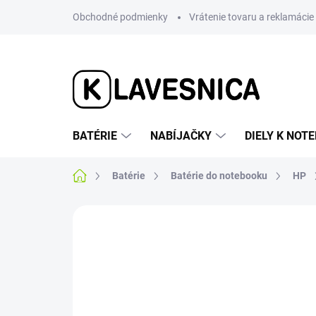
Prejsť
Obchodné podmienky
Vrátenie tovaru a reklamácie
na
obsah
BATÉRIE
NABÍJAČKY
DIELY K NO
Domov
Batérie
Batérie do notebooku
HP
1 hodnotenie
Podrobnosti hodnotenia