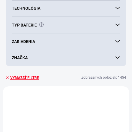
TECHNOLÓGIA
?
TYP BATÉRIE
ZARIADENIA
ZNAČKA
Zobrazených položiek:
1454
VYMAZAŤ FILTRE
V
ý
VIAC ZA MENEJ
AKCIA
p
i
s
p
r