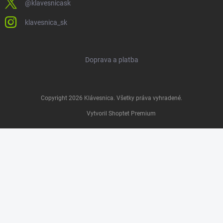
@klavesnicask
klavesnica_sk
Doprava a platba
Copyright 2026
Klávesnica
. Všetky práva vyhradené.
Vytvoril Shoptet Premium