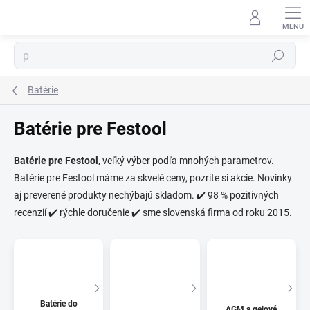
Prejsť
na
obsah
Hľadať
Batérie
Batérie pre Festool
Batérie pre Festool
, veľký výber podľa mnohých parametrov.
Batérie pre Festool máme za skvelé ceny, pozrite si akcie. Novinky
⬇
AI asistent · online
aj preverené produkty nechýbajú skladom. ✔️ 98 % pozitivných
recenzií ✔️ rýchle doručenie ✔️ sme slovenská firma od roku 2015.
Batérie do
AGM a gelové