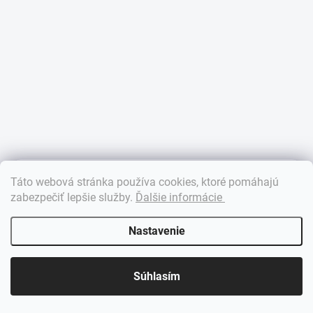
×
Táto webová stránka používa cookies, ktoré pomáhajú
Dobrý deň! 👋 Pomôžem vám nájsť správny diel. Napíšte mi.
zabezpečiť lepšie služby
.
Ďalšie informácie
Nastavenie
Súhlasím