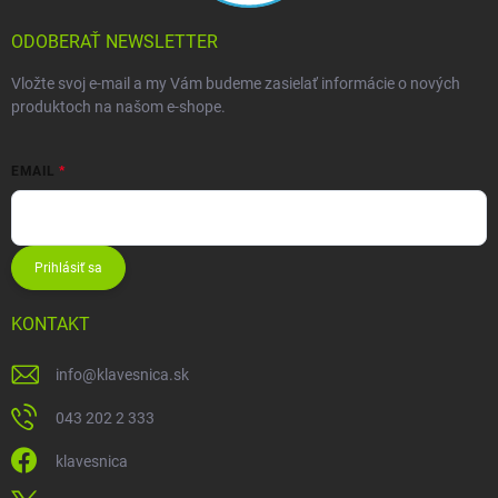
ODOBERAŤ NEWSLETTER
Vložte svoj e-mail a my Vám budeme zasielať informácie o nových
produktoch na našom e-shope.
EMAIL
Prihlásiť sa
KONTAKT
info
@
klavesnica.sk
043 202 2 333
klavesnica