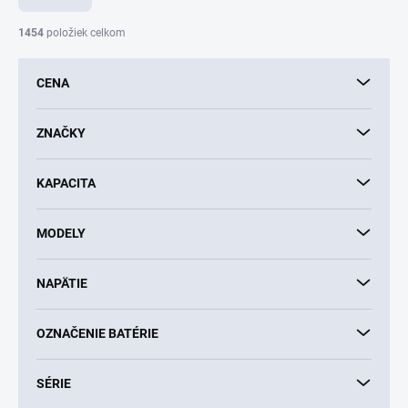
n
i
1454
položiek celkom
e
p
CENA
r
o
d
ZNAČKY
u
k
KAPACITA
t
o
v
MODELY
NAPÄTIE
OZNAČENIE BATÉRIE
SÉRIE