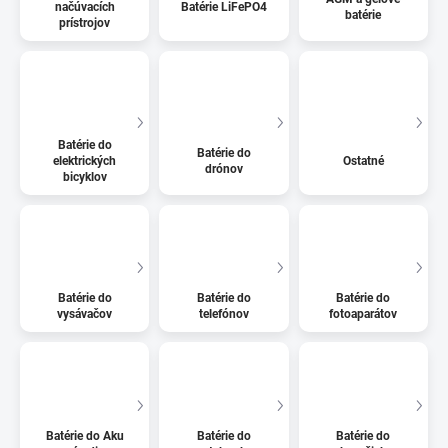
načúvacích
Batérie LiFePO4
batérie
prístrojov
Batérie do
Batérie do
elektrických
Ostatné
drónov
bicyklov
Batérie do
Batérie do
Batérie do
vysávačov
telefónov
fotoaparátov
Batérie do Aku
Batérie do
Batérie do