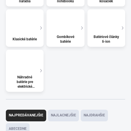
náradia
notebooku
kosačiek
Gombíkové
Batériové články
Klasické batérie
batérie
li-ion
Náhradné
batérie pre
elektrické
kolobežky
R
a
NAJPREDÁVANEJŠIE
NAJLACNEJŠIE
NAJDRAHŠIE
d
e
ABECEDNE