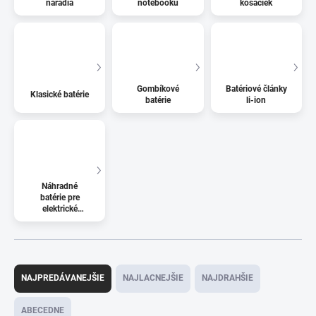
náradia
notebooku
kosačiek
Gombíkové
Batériové články
Klasické batérie
batérie
li-ion
Náhradné
batérie pre
elektrické
kolobežky
R
a
NAJPREDÁVANEJŠIE
NAJLACNEJŠIE
NAJDRAHŠIE
d
e
ABECEDNE