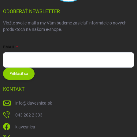
ODOBERAŤ NEWSLETTER
Vložte svoj e-mail a my Vám budeme zasielať informácie o nových
produktoch na našom e-shope.
EMAIL
Prihlásiť sa
KONTAKT
info
@
klavesnica.sk
043 202 2 333
klavesnica