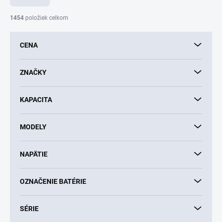
n
i
1454
položiek celkom
e
p
CENA
r
o
d
ZNAČKY
u
k
KAPACITA
t
o
v
MODELY
NAPÄTIE
OZNAČENIE BATÉRIE
SÉRIE