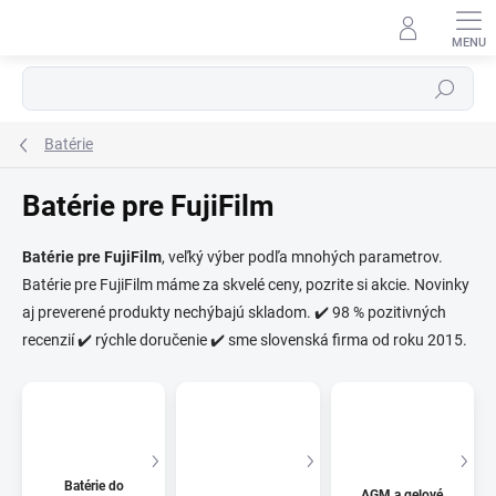
Prejsť
na
obsah
Hľadať
Batérie
Batérie pre FujiFilm
Batérie pre FujiFilm
, veľký výber podľa mnohých parametrov.
Batérie pre FujiFilm máme za skvelé ceny, pozrite si akcie. Novinky
⬇
AI asistent · online
aj preverené produkty nechýbajú skladom. ✔️ 98 % pozitivných
recenzií ✔️ rýchle doručenie ✔️ sme slovenská firma od roku 2015.
Batérie do
AGM a gelové