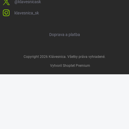
@klavesnicask
klavesnica_sk
Doprava a platba
Copyright 2026
Klávesnica
. Všetky práva vyhradené.
Vytvoril Shoptet Premium