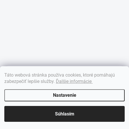
×
Táto webová stránka používa cookies, ktoré pomáhajú
Dobrý deň! 👋 Pomôžem vám nájsť správny diel. Napíšte mi.
zabezpečiť lepšie služby
.
Ďalšie informácie
Nastavenie
Súhlasím