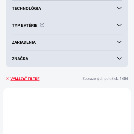
TECHNOLÓGIA
?
TYP BATÉRIE
ZARIADENIA
ZNAČKA
Zobrazených položiek:
1454
VYMAZAŤ FILTRE
V
ý
VIAC ZA MENEJ
AKCIA
p
i
s
p
r