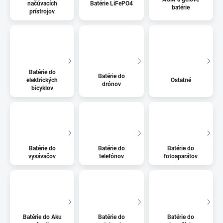
načúvacích
Batérie LiFePO4
batérie
prístrojov
Batérie do
Batérie do
elektrických
Ostatné
drónov
bicyklov
Batérie do
Batérie do
Batérie do
vysávačov
telefónov
fotoaparátov
Batérie do Aku
Batérie do
Batérie do