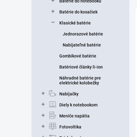
Batérie do notebooku
Batérie do kosačiek
Klasické batérie
Jednorazové batérie
Nabíjateľné batérie
Gombíkové batérie
Batériové články li-ion
Náhradné batérie pre
elektrické kolobežky
Nabíjačky
Diely k notebookom
Meniče napätia
Fotovoltika