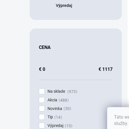
Výpredaj
CENA
€
0
€
1117
Na sklade
973
Akcia
488
Novinka
30
Táto we
Tip
14
služby
Výpredaj
15