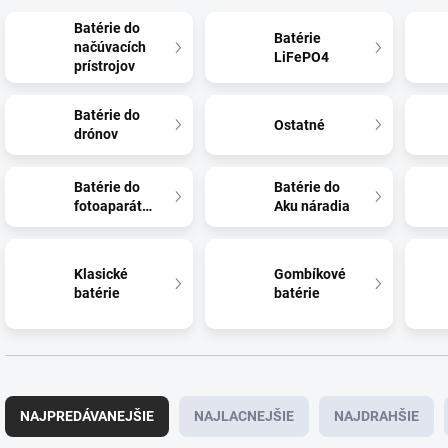
Batérie do
Batérie
načúvacích
LiFePO4
prístrojov
Batérie do
Ostatné
drónov
Batérie do
Batérie do
fotoaparátov
Aku náradia
Klasické
Gombíkové
batérie
batérie
R
a
NAJPREDÁVANEJŠIE
NAJLACNEJŠIE
NAJDRAHŠIE
d