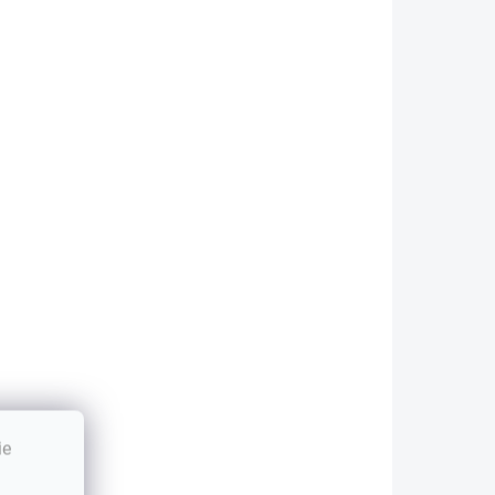
Saft Lithium
ThinkPad X1
1ks Bulk
Carbon Yoga
€5,17
-Series
€2,46
00HN933
€4,20 bez DPH
2 bez DPH
CR2016
Do košíka
Do košíka
áložná CMOS
atéria pre širokú
kálu notebookov
enovo ThinkPad.
abezpečuje
poľahlivé...
ie
VIAC ZA MENEJ