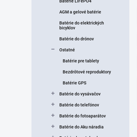
n
Batérie LiFePO4
e
AGM a gelové batérie
l
Batérie do elektrických
bicyklov
Batérie do drónov
Ostatné
Batérie pre tablety
Bezdrôtové reproduktory
Batérie GPS
Batérie do vysávačov
Batérie do telefónov
Batérie do fotoaparátov
Batérie do Aku náradia