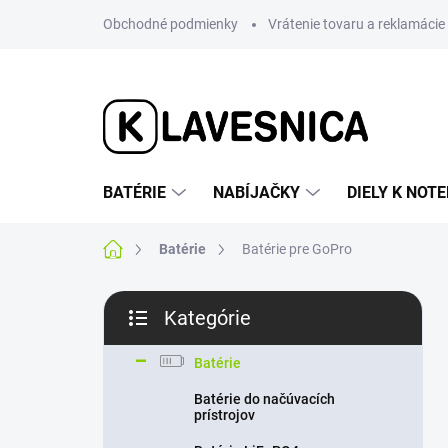
Prejsť
Obchodné podmienky
Vrátenie tovaru a reklamácie
na
obsah
BATÉRIE
NABÍJAČKY
DIELY K NO
Domov
Batérie
Batérie pre GoPro
B
Kategórie
o
Preskočiť
č
kategórie
n
Batérie
ý
Batérie do načúvacích
p
prístrojov
a