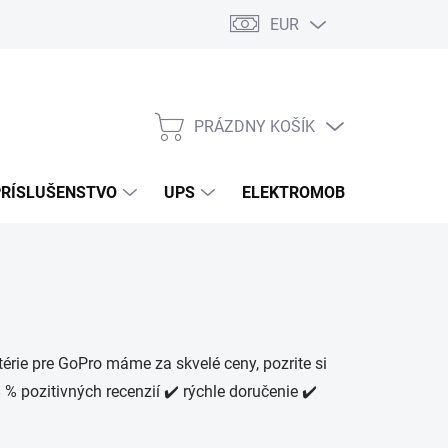
EUR
Podmienky ochrany osobných údajov
Súbory cookies
Rekla
PRÁZDNY KOŠÍK
NÁKUPNÝ
KOŠÍK
PRÍSLUŠENSTVO
UPS
ELEKTROMOBILITA
O
érie pre GoPro máme za skvelé ceny, pozrite si
% pozitivných recenzií ✔️ rýchle doručenie ✔️