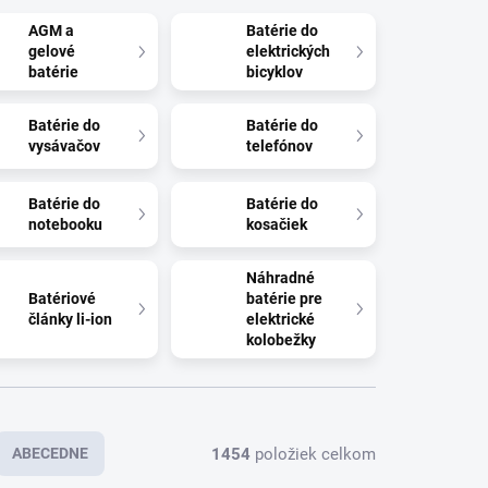
AGM a
Batérie do
gelové
elektrických
batérie
bicyklov
Batérie do
Batérie do
vysávačov
telefónov
Batérie do
Batérie do
notebooku
kosačiek
Náhradné
Batériové
batérie pre
články li-ion
elektrické
kolobežky
1454
položiek celkom
ABECEDNE