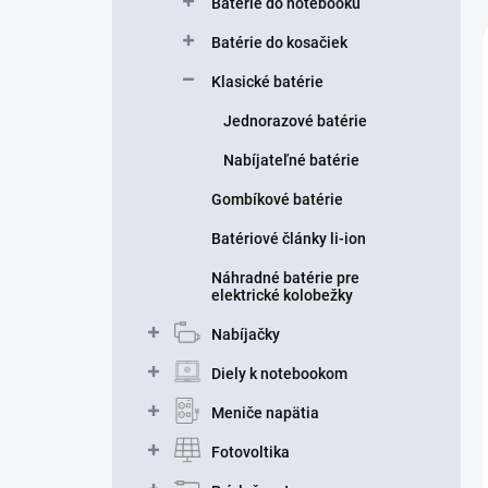
Batérie do notebooku
Batérie do kosačiek
Klasické batérie
Jednorazové batérie
Nabíjateľné batérie
Gombíkové batérie
Batériové články li-ion
Náhradné batérie pre
elektrické kolobežky
Nabíjačky
Diely k notebookom
Meniče napätia
Fotovoltika