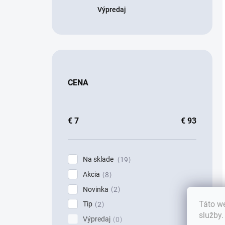
Výpredaj
CENA
€
7
€
93
Na sklade
19
Akcia
8
Novinka
2
Táto we
Tip
2
služby
Výpredaj
0