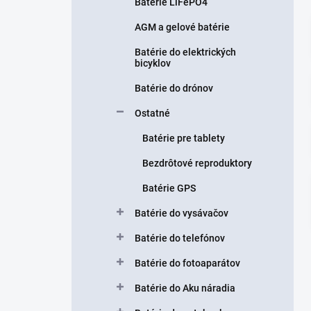
n
Batérie LiFePO4
e
AGM a gelové batérie
l
Batérie do elektrických
bicyklov
Batérie do drónov
Ostatné
Batérie pre tablety
Bezdrôtové reproduktory
Batérie GPS
Batérie do vysávačov
Batérie do telefónov
Batérie do fotoaparátov
Batérie do Aku náradia