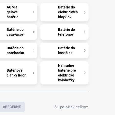
AGM a
Batérie do
gelové
elektrických
batérie
bicyklov
Batérie do
Batérie do
vysávačov
telefónov
Batérie do
Batérie do
notebooku
kosačiek
Náhradné
Batériové
batérie pre
články li-ion
elektrické
kolobežky
31
položiek celkom
ABECEDNE