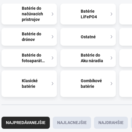
Batérie do
Batérie
načúvacích
LiFePO4
prístrojov
Batérie do
Ostatné
drónov
Batérie do
Batérie do
fotoaparátov
Aku náradia
Klasické
Gombíkové
batérie
batérie
R
a
NAJPREDÁVANEJŠIE
NAJLACNEJŠIE
NAJDRAHŠIE
d