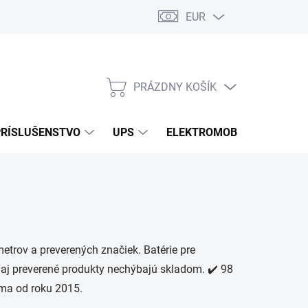
EUR
Podmienky ochrany osobných údajov
Súbory cookies
Rekla
PRÁZDNY KOŠÍK
NÁKUPNÝ
KOŠÍK
PRÍSLUŠENSTVO
UPS
ELEKTROMOBILITA
O
etrov a preverených značiek. Batérie pre
 aj preverené produkty nechýbajú skladom. ✔️ 98
rma od roku 2015.