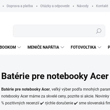
Doprava a platba
Otázky a odpovede
Návody
Kontakt
Hľadať
TEBOOKOM
MENIČE NAPÄTIA
FOTOVOLTIKA
Batérie pre notebooky Acer
Batérie pre notebooky Acer
, veľký výber podľa mnohých param
notebooky Acer máme za skvelé ceny, pozrite si akcie. Novinky
% pozitivných recenzií ✔️ rýchle doručenie ✔️ sme slovenská fi