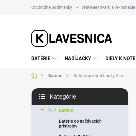
Prejsť
Obchodné podmienky
Vrátenie tovaru a reklamácie
na
obsah
BATÉRIE
NABÍJAČKY
DIELY K NO
Domov
Batérie
Batérie pre notebooky Acer
B
Kategórie
o
Preskočiť
č
kategórie
n
Batérie
ý
Batérie do načúvacích
p
prístrojov
a