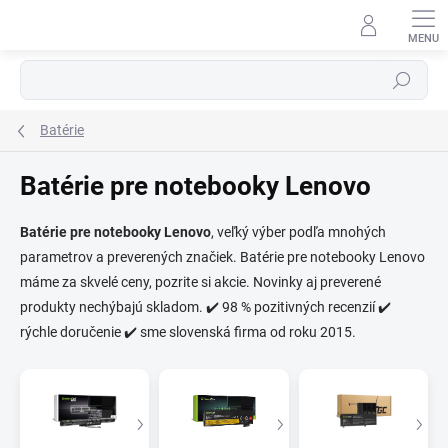
Prejsť
na
obsah
Hľadať
Batérie
Batérie pre notebooky Lenovo
Batérie pre notebooky Lenovo
, veľký výber podľa mnohých
parametrov a preverených značiek. Batérie pre notebooky Lenovo
⬇
AI asistent · online
máme za skvelé ceny, pozrite si akcie. Novinky aj preverené
produkty nechýbajú skladom. ✔️ 98 % pozitivných recenzií ✔️
rýchle doručenie ✔️ sme slovenská firma od roku 2015.