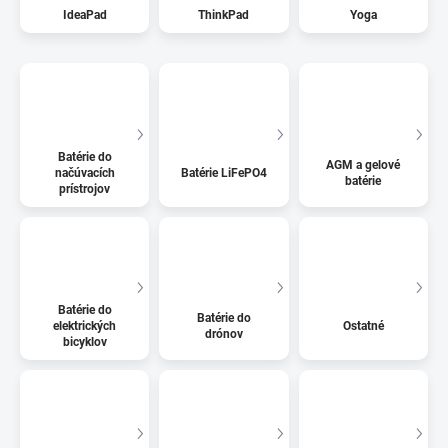
IdeaPad
ThinkPad
Yoga
Batérie do
AGM a gelové
načúvacích
Batérie LiFePO4
batérie
prístrojov
Batérie do
Batérie do
elektrických
Ostatné
drónov
bicyklov