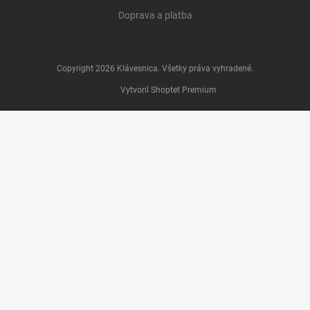
Doprava a platba
Copyright 2026
Klávesnica
. Všetky práva vyhradené.
Vytvoril Shoptet Premium