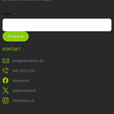
EMAIL
Prihlásiť sa
KONTAKT
info
@
klavesnica.sk
043 202 2 333
klavesnica
@klavesnicask
klavesnica_sk