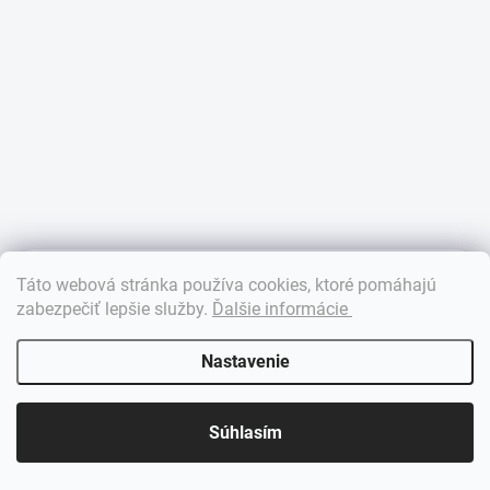
×
Táto webová stránka používa cookies, ktoré pomáhajú
Dobrý deň! 👋 Pomôžem vám nájsť správny diel. Napíšte mi.
zabezpečiť lepšie služby
.
Ďalšie informácie
Nastavenie
Súhlasím