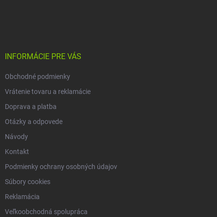
v
Z
p
a
á
r
n
p
v
i
ä
k
e
t
y
v
i
INFORMÁCIE PRE VÁS
ý
e
p
Obchodné podmienky
i
s
Vrátenie tovaru a reklamácie
u
Doprava a platba
Otázky a odpovede
Návody
Kontakt
Podmienky ochrany osobných údajov
Súbory cookies
Reklamácia
Veľkoobchodná spolupráca