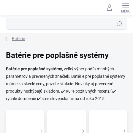
Prejsť
na
obsah
Hľadať
Batérie
Batérie pre poplašné systémy
Batérie pre poplašné systémy
, veľký výber podľa mnohých
parametrov a preverených značiek. Batérie pre poplašné systémy
⬇
AI asistent · online
máme za skvelé ceny, pozrite si akcie. Novinky aj preverené
produkty nechýbajú skladom. ✔️ 98 % pozitivných recenzií ✔️
rýchle doručenie ✔️ sme slovenská firma od roku 2015.