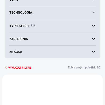
TECHNOLÓGIA
?
TYP BATÉRIE
ZARIADENIA
ZNAČKA
Zobrazených položiek:
90
VYMAZAŤ FILTRE
V
ý
AKCIA
AKCIA
p
i
s
p