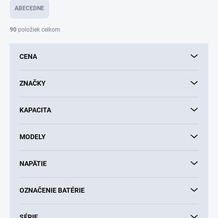
e
ABECEDNE
n
i
90
položiek celkom
e
p
CENA
r
o
d
ZNAČKY
u
k
KAPACITA
t
o
v
MODELY
NAPÄTIE
OZNAČENIE BATÉRIE
SÉRIE