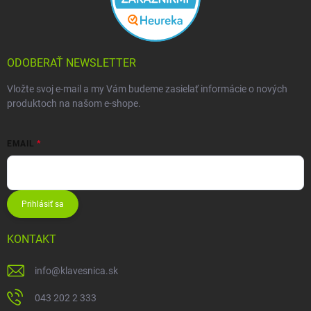
ODOBERAŤ NEWSLETTER
Vložte svoj e-mail a my Vám budeme zasielať informácie o nových
produktoch na našom e-shope.
EMAIL
Prihlásiť sa
KONTAKT
info
@
klavesnica.sk
043 202 2 333