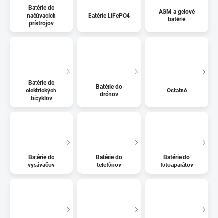
Batérie do
AGM a gelové
načúvacích
Batérie LiFePO4
batérie
prístrojov
Batérie do
Batérie do
elektrických
Ostatné
drónov
bicyklov
Batérie do
Batérie do
Batérie do
vysávačov
telefónov
fotoaparátov