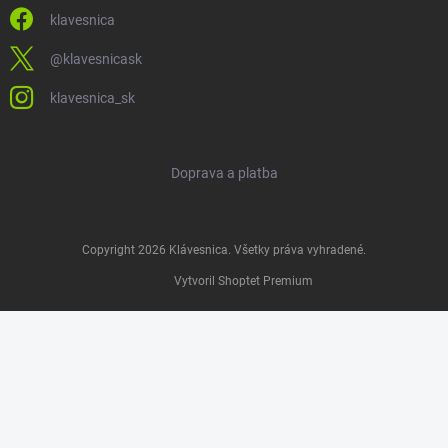
klavesnica
@klavesnicask
klavesnica_sk
Doprava a platba
Copyright 2026
Klávesnica
. Všetky práva vyhradené.
Vytvoril Shoptet Premium