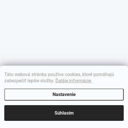
×
Táto webová stránka používa cookies, ktoré pomáhajú
Dobrý deň! 👋 Pomôžem vám nájsť správny diel. Napíšte mi.
zabezpečiť lepšie služby
.
Ďalšie informácie
Nastavenie
Súhlasím