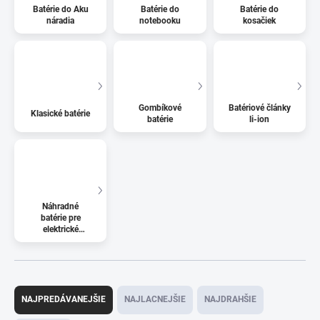
Batérie do Aku
Batérie do
Batérie do
náradia
notebooku
kosačiek
Gombíkové
Batériové články
Klasické batérie
batérie
li-ion
Náhradné
batérie pre
elektrické
kolobežky
R
a
NAJPREDÁVANEJŠIE
NAJLACNEJŠIE
NAJDRAHŠIE
d