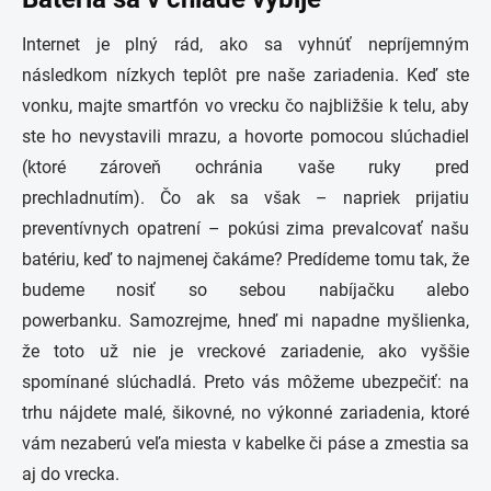
Internet je plný rád, ako sa vyhnúť nepríjemným
následkom nízkych teplôt pre naše zariadenia. Keď ste
vonku, majte smartfón vo vrecku čo najbližšie k telu, aby
ste ho nevystavili mrazu, a hovorte pomocou slúchadiel
(ktoré zároveň ochránia vaše ruky pred
prechladnutím). Čo ak sa však – napriek prijatiu
preventívnych opatrení – pokúsi zima prevalcovať našu
batériu, keď to najmenej čakáme? Predídeme tomu tak, že
budeme nosiť so sebou nabíjačku alebo
powerbanku. Samozrejme, hneď mi napadne myšlienka,
že toto už nie je vreckové zariadenie, ako vyššie
spomínané slúchadlá. Preto vás môžeme ubezpečiť: na
trhu nájdete malé, šikovné, no výkonné zariadenia, ktoré
vám nezaberú veľa miesta v kabelke či páse a zmestia sa
aj do vrecka.