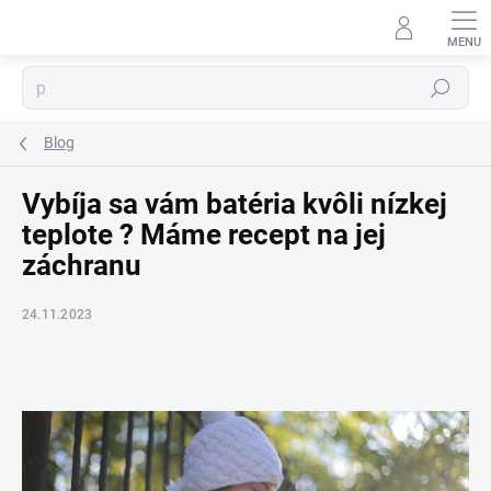
Prejsť
na
obsah
⬇
Hľadať
AI asistent · online
Blog
Vybíja sa vám batéria kvôli nízkej
teplote ? Máme recept na jej
záchranu
24.11.2023