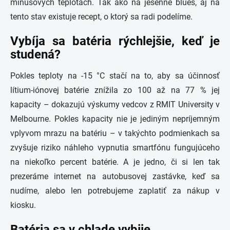
mínusových teplotách. Tak ako na jesenné blues, aj na
tento stav existuje recept, o ktorý sa radi podelíme.
Vybíja sa batéria rýchlejšie, keď je
studená?
Pokles teploty na -15 °C stačí na to, aby sa účinnosť
lítium-iónovej batérie znížila zo 100 až na 77 % jej
kapacity – dokazujú výskumy vedcov z RMIT University v
Melbourne. Pokles kapacity nie je jediným nepríjemným
vplyvom mrazu na batériu – v takýchto podmienkach sa
zvyšuje riziko náhleho vypnutia smartfónu fungujúceho
na niekoľko percent batérie. A je jedno, či si len tak
prezeráme internet na autobusovej zastávke, keď sa
nudíme, alebo len potrebujeme zaplatiť za nákup v
kiosku.
Batéria sa v chlade vybije