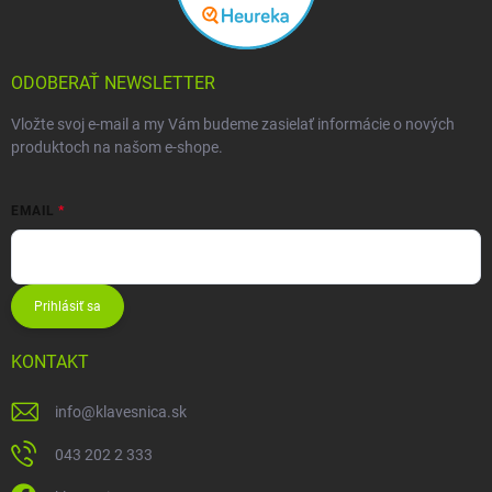
ODOBERAŤ NEWSLETTER
Vložte svoj e-mail a my Vám budeme zasielať informácie o nových
produktoch na našom e-shope.
EMAIL
Prihlásiť sa
KONTAKT
info
@
klavesnica.sk
043 202 2 333