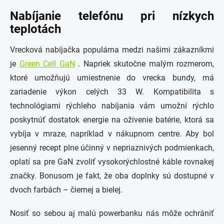
Nabíjanie telefónu pri nízkych
teplotách
Vrecková nabíjačka populárna medzi našimi zákazníkmi
je
Green Cell GaN
. Napriek skutočne malým rozmerom,
ktoré umožňujú umiestnenie do vrecka bundy, má
zariadenie výkon celých 33 W. Kompatibilita s
technológiami rýchleho nabíjania vám umožní rýchlo
poskytnúť dostatok energie na oživenie batérie, ktorá sa
vybíja v mraze, napríklad v nákupnom centre. Aby bol
jesenný recept plne účinný v nepriaznivých podmienkach,
oplatí sa pre GaN zvoliť vysokorýchlostné káble rovnakej
značky. Bonusom je fakt, že oba doplnky sú dostupné v
dvoch farbách – čiernej a bielej.
Nosiť so sebou aj malú powerbanku nás môže ochrániť