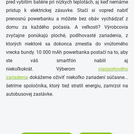
pred vybitím batérie pri nízkych teplotách, aj keď nemáme
prístup k elektrickej zásuvke. Stačí si vopred nabiť
prenosnú powerbanku a môžete bez obáv vychádzať z
domu za každého počasia. A veľkosti? Výrobcovia
zvyčajne ponúkajú ploché, podlhovasté zariadenia, z
ktorých niektoré sa dokonca zmestia do vnútorného
vrecka bundy. 10 000 mAh powerbanka postačí na to, aby
ste váš smartfón nabili aj
niekoľkokrát. Výberom
viacportového
zariadenia
dokážeme oživiť niekoľko zariadení súčasne...
šetríme spoločníka, ktorý tiež stratil energiu, zamrzol na
autobusovej zastávke.