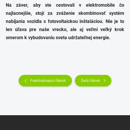
Na záver, aby ste cestovali v elektromobile čo
najlacnejšie, stojí za zváženie skombinovať systém
nabíjania vozidla s fotovoltaickou inštaláciou.
Nie je to
len úľava pre naše vrecko, ale aj veľmi veľký krok
smerom k vybudovaniu sveta udržateľnej energie.
Predchádzajúci článok
Ďalší článok
Z
á