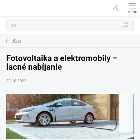
Prejsť
na
obsah
Hľadať
⬇
AI asistent · online
Blog
Fotovoltaika a elektromobily –
lacné nabíjanie
23.10.2022