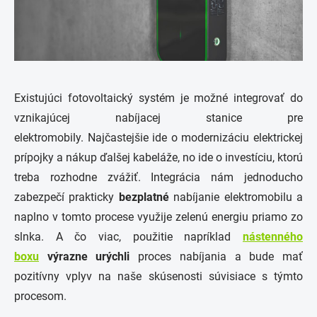
Existujúci fotovoltaický systém je možné integrovať do
vznikajúcej nabíjacej stanice pre
elektromobily. Najčastejšie ide o modernizáciu elektrickej
prípojky a nákup ďalšej kabeláže, no ide o investíciu, ktorú
treba rozhodne zvážiť. Integrácia nám jednoducho
zabezpečí prakticky
bezplatné
nabíjanie elektromobilu a
naplno v tomto procese využije zelenú energiu priamo zo
slnka. A čo viac, použitie napríklad
nástenného
boxu
výrazne urýchli
proces nabíjania a bude mať
pozitívny vplyv na naše skúsenosti súvisiace s týmto
procesom.