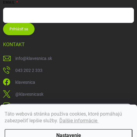
EMAIL
Prihlásiť sa
KONTAKT
info
@
klavesnica.sk
043 202 2 333
klavesnica
@klavesnicask
klavesnica_sk
×
Táto webová stránka používa cookies, ktoré pomáhajú
Dobrý deň! 👋 Pomôžem vám nájsť správny diel. Napíšte mi.
zabezpečiť lepšie služby
.
Ďalšie informácie
Doprava a platba
Nastavenie