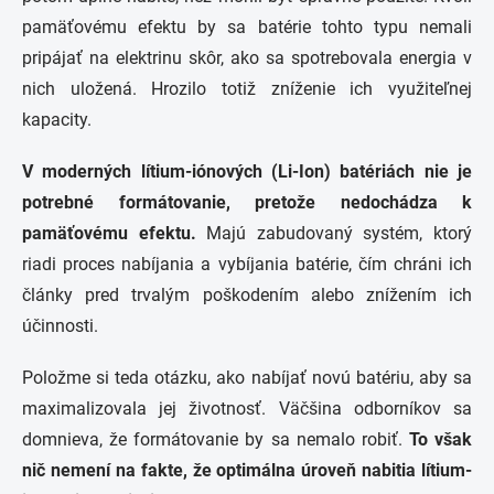
pamäťovému efektu by sa batérie tohto typu nemali
pripájať na elektrinu skôr, ako sa spotrebovala energia v
nich uložená. Hrozilo totiž zníženie ich využiteľnej
kapacity.
V moderných lítium-iónových (Li-Ion) batériách nie je
potrebné formátovanie, pretože nedochádza k
pamäťovému efektu.
Majú zabudovaný systém, ktorý
riadi proces nabíjania a vybíjania batérie, čím chráni ich
články pred trvalým poškodením alebo znížením ich
účinnosti.
Položme si teda otázku, ako nabíjať novú batériu, aby sa
maximalizovala jej životnosť. Väčšina odborníkov sa
domnieva, že formátovanie by sa nemalo robiť.
To však
nič nemení na fakte, že optimálna úroveň nabitia lítium-