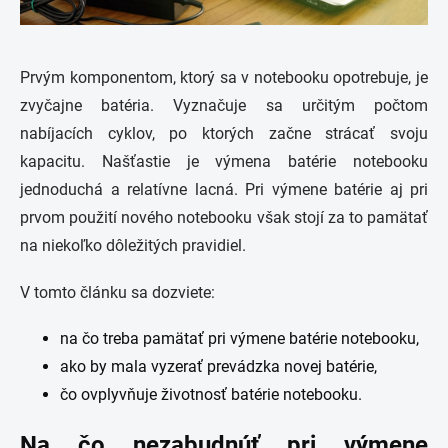
Prvým komponentom, ktorý sa v notebooku opotrebuje, je
zvyčajne batéria. Vyznačuje sa určitým počtom
nabíjacích cyklov, po ktorých začne strácať svoju
kapacitu. Našťastie je výmena batérie notebooku
jednoduchá a relatívne lacná. Pri výmene batérie aj pri
prvom použití nového notebooku však stojí za to pamätať
na niekoľko dôležitých pravidiel.
V tomto článku sa dozviete:
na čo treba pamätať pri výmene batérie notebooku,
ako by mala vyzerať prevádzka novej batérie,
čo ovplyvňuje životnosť batérie notebooku.
Na čo nezabudnúť pri výmene