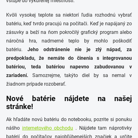
vstupe do vykúrenej miestnosti.
Kvôli vysokej teplote sa niektorí ľudia rozhodnú vybrať
batériu, keď tvrdo pracujú na počítači. Keď je napájaný zo
zásuvky a beží na ňom pokročilý grafický program alebo
náročná hra, nadmerné teplo by mohlo poškodiť
batériu.
Jeho odstránenie nie je zlý nápad, za
predpokladu, že nemáte do činenia s integrovanou
batériou, teda batériou napevno zabudovanou v
zariadení.
Samozrejme, takýto diel by sa nemal v
žiadnom prípade rozoberať.
Nové batérie nájdete na našej
stránke!
Ak hľadáte novú batériu do notebooku, pozrite si ponuku
nášho
internetového obchodu
. Nájdete tam náprotivky
batérií do počítačov najobľúbenejších značiek a určite