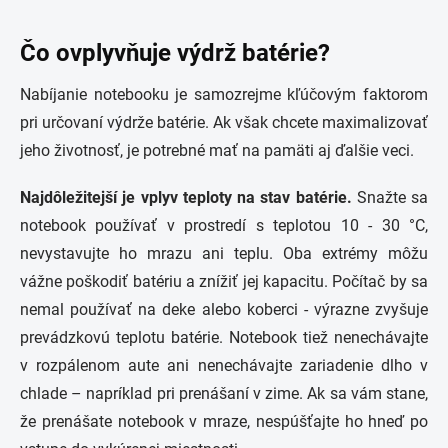
Čo ovplyvňuje výdrž batérie?
Nabíjanie notebooku je samozrejme kľúčovým faktorom
pri určovaní výdrže batérie. Ak však chcete maximalizovať
jeho životnosť, je potrebné mať na pamäti aj ďalšie veci.
Najdôležitejší je vplyv teploty na stav batérie.
Snažte sa
notebook používať v prostredí s teplotou 10 - 30 °C,
nevystavujte ho mrazu ani teplu. Oba extrémy môžu
vážne poškodiť batériu a znížiť jej kapacitu. Počítač by sa
nemal používať na deke alebo koberci - výrazne zvyšuje
prevádzkovú teplotu batérie. Notebook tiež nenechávajte
v rozpálenom aute ani nenechávajte zariadenie dlho v
chlade – napríklad pri prenášaní v zime. Ak sa vám stane,
že prenášate notebook v mraze, nespúšťajte ho hneď po