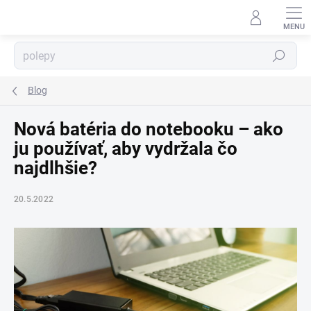
Prejsť
na
obsah
Hľadať
⬇
AI asistent · online
Blog
Nová batéria do notebooku – ako
ju používať, aby vydržala čo
najdlhšie?
20.5.2022