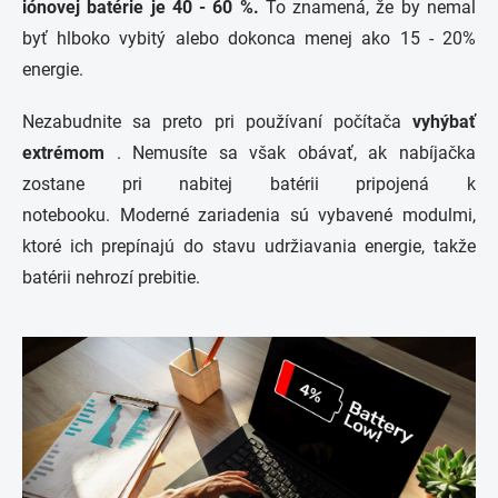
iónovej batérie je 40 - 60 %.
To znamená, že by nemal
byť hlboko vybitý alebo dokonca menej ako 15 - 20%
energie.
Nezabudnite sa preto pri používaní počítača
vyhýbať
extrémom
. Nemusíte sa však obávať, ak nabíjačka
zostane pri nabitej batérii pripojená k
notebooku. Moderné zariadenia sú vybavené modulmi,
ktoré ich prepínajú do stavu udržiavania energie, takže
batérii nehrozí prebitie.