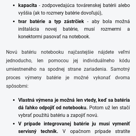
kapacita
- zodpovedajúca továrenskej batérii alebo
vyššia (ak to rozmery batérie dovoľujú),
tvar batérie a typ zástrčiek
- aby bola možná
inštalácia novej batérie, musí rozmermi a
konektormi pasovať na notebook.
Novú batériu notebooku najčastejšie nájdete veľmi
jednoducho, len pomocou jej individuálneho kódu
umiestneného na spodnej strane zariadenia. Samotný
proces výmeny batérie je možné vykonať dvoma
spôsobmi:
Vlastná výmena je možná len vtedy, keď sa batéria
dá ľahko odpojiť od notebooku.
Potom už len stačí
vybrať použitú batériu a zapojiť novú.
V prípade integrovanej batérie ju musí vymeniť
servisný technik.
V opačnom prípade stratíte