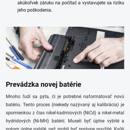
akúkoľvek záruku na počítač a vystavujete sa riziku
jeho poškodenia.
Prevádzka novej batérie
Mnoho ľudí sa pýta, či je potrebné naformátovať novú
batériu. Tento proces (niekedy nazývaný aj kalibrácia) je
spomienkou z čias nikel-kadmiových (NiCd) a nikel-metal
hydridových (Ni-MH) batérií. Museli byť úplne vybité a
potom úplne nabité, než mohli byť správne použité. Kvôli