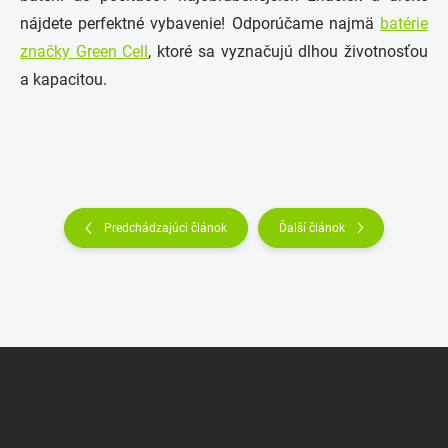
nájdete perfektné vybavenie! Odporúčame najmä
batérie
značky Green Cell
, ktoré sa vyznačujú dlhou životnosťou
a kapacitou.
Predchádzajúci článok
Ďalší článok
Z
á
p
ä
t