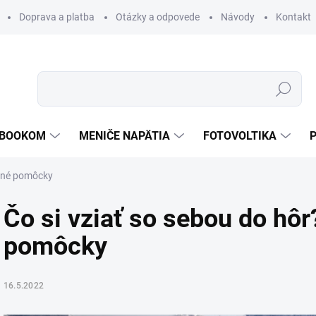
Doprava a platba
Otázky a odpovede
Návody
Kontakt
Hľadať
TEBOOKOM
MENIČE NAPÄTIA
FOTOVOLTIKA
očné pomôcky
Čo si vziať so sebou do hôr
pomôcky
16.5.2022