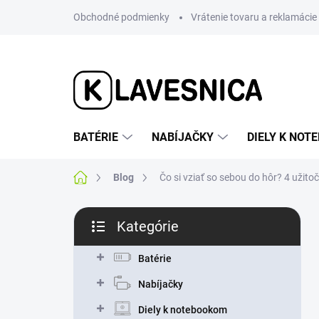
Prejsť
Obchodné podmienky
Vrátenie tovaru a reklamácie
na
obsah
BATÉRIE
NABÍJAČKY
DIELY K NO
Domov
Blog
Čo si vziať so sebou do hôr? 4 užit
B
Kategórie
o
Preskočiť
č
kategórie
n
Batérie
ý
Nabíjačky
p
a
Diely k notebookom