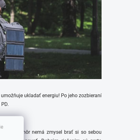
umožňuje ukladať energiu! Po jeho zozbieraní
 PD.
ie
térie. Do hôr nemá zmysel brať si so sebou