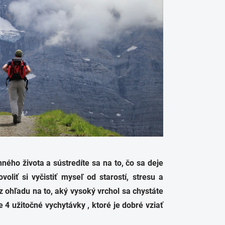
ého života a sústredíte sa na to, čo sa deje
liť si vyčistiť myseľ od starostí, stresu a
z ohľadu na to, aký vysoký vrchol sa chystáte
 4 užitočné vychytávky , ktoré je dobré vziať