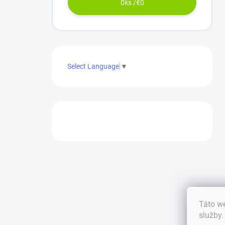
0
ks /
€0
Select Language
▼
Táto we
služby