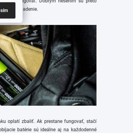
restanú fungovať. Dobrým riešením sú preto
ať vaše zariadenie.
asím
ku oplatí zbaliť. Ak prestane fungovať, stačí
dobíjacie batérie sú ideálne aj na každodenné