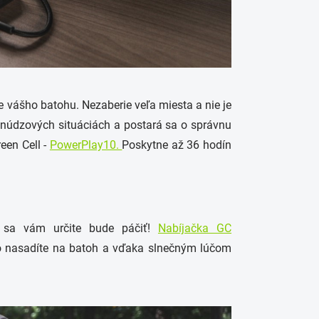
 vášho batohu. Nezaberie veľa miesta a nie je
v núdzových situáciách a postará sa o správnu
een Cell -
PowerPlay10.
Poskytne až 36 hodín
o sa vám určite bude páčiť!
Nabíjačka GC
o nasadíte na batoh a vďaka slnečným lúčom