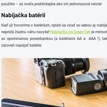
použitie – sú oveľa praktickejšie ako ich jednorazové verzie!
Nabíjačka batérií
Keď už hovoríme o batériách, oplatí sa vziať so sebou aj nabíj
nepridá žiadnu váhu navyše!
Nabíjačka od Green Cell
je mimori
so spomínanou powerbankou (a batériami AA a AAA !), tak
zároveň napájať batérie.