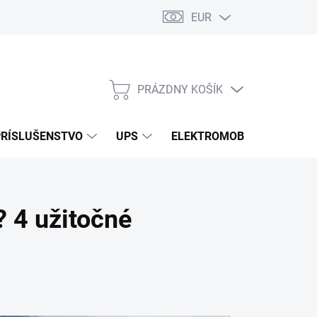
EUR
Podmienky ochrany osobných údajov
Súbory cookies
Rekla
PRÁZDNY KOŠÍK
NÁKUPNÝ
KOŠÍK
PRÍSLUŠENSTVO
UPS
ELEKTROMOBILITA
O
? 4 užitočné