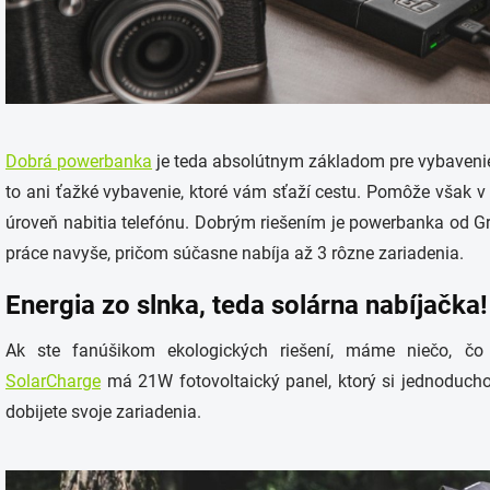
Dobrá powerbanka
je teda absolútnym základom pre vybavenie
to ani ťažké vybavenie, ktoré vám sťaží cestu. Pomôže však 
úroveň nabitia telefónu. Dobrým riešením je powerbanka od Gr
práce navyše, pričom súčasne nabíja až 3 rôzne zariadenia.
Energia zo slnka, teda solárna nabíjačka!
Ak ste fanúšikom ekologických riešení, máme niečo, č
SolarCharge
má 21W fotovoltaický panel, ktorý si jednoduch
dobijete svoje zariadenia.