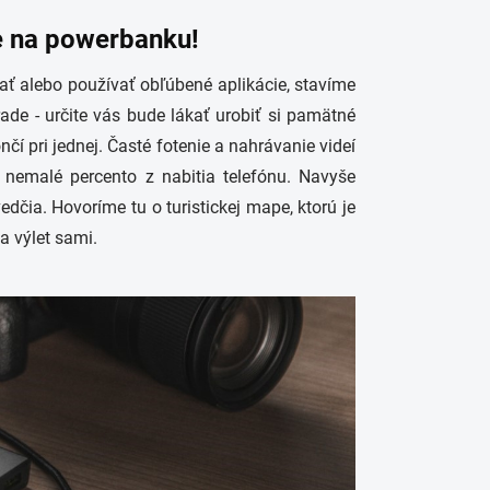
te na powerbanku!
ať alebo používať obľúbené aplikácie, stavíme
de - určite vás bude lákať urobiť si pamätné
čí pri jednej. Časté fotenie a nahrávanie videí
e nemalé percento z nabitia telefónu. Navyše
edčia. Hovoríme tu o turistickej mape, ktorú je
a výlet sami.