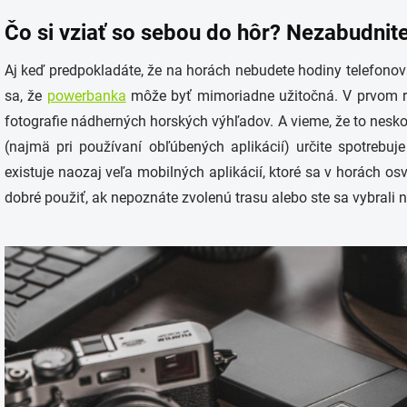
Čo si vziať so sebou do hôr? Nezabudni
Aj keď predpokladáte, že na horách nebudete hodiny telefonov
sa, že
powerbanka
môže byť mimoriadne užitočná. V prvom ra
fotografie nádherných horských výhľadov. A vieme, že to neskon
(najmä pri používaní obľúbených aplikácií) určite spotrebuj
existuje naozaj veľa mobilných aplikácií, ktoré sa v horách osv
dobré použiť, ak nepoznáte zvolenú trasu alebo ste sa vybrali n