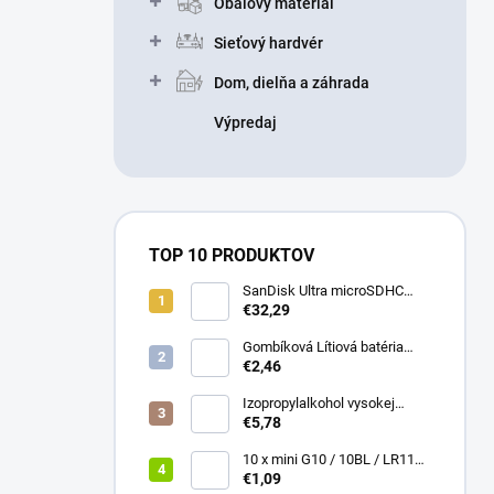
Obalový materiál
Sieťový hardvér
Dom, dielňa a záhrada
Výpredaj
TOP 10 PRODUKTOV
SanDisk Ultra microSDHC
32GB 100MB/s + adaptér
€32,29
Gombíková Lítiová batéria
€2,46
BR2330 - Panasonic 3V
Izopropylalkohol vysokej
čistoty IPA 99,9% 1000 ml –
€5,78
Univerzálny čistiaci
prostriedok pre elektroniku a
10 x mini G10 / 10BL / LR1130
optiku
Alkalická batéria everActive
€1,09