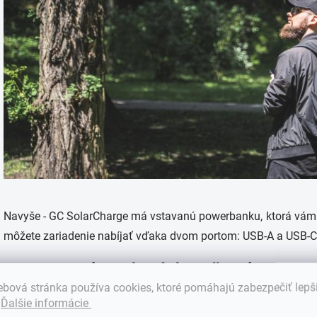
Navyše - GC SolarCharge má vstavanú powerbanku, ktorá vám 
môžete zariadenie nabíjať vďaka dvom portom: USB-A a USB-C
Extra energia na horách a ešte viac!
bová stránka používa cookies, ktoré pomáhajú zabezpečiť lepš
Určite vlastníte zariadenia, ktoré fungujú na
AA
alebo
AAA
ba
.
Ďalšie informácie