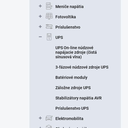
n
Meniče napätia
e
l
Fotovoltika
Príslušenstvo
UPS
UPS On-line núdzové
napájacie zdroje (čistá
sínusová vlna)
3-fázové núdzové zdroje UPS
Batériové moduly
Záložne zdroje UPS
Stabilizátory napätia AVR
Príslušenstvo UPS
Elektromobilita