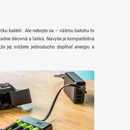
ačku batérií . Ale nebojte sa – vášmu batohu to
adne šikovná a ľahká. Navyše je kompatibilná
že jej môžete jednoducho dopĺňať energiu a