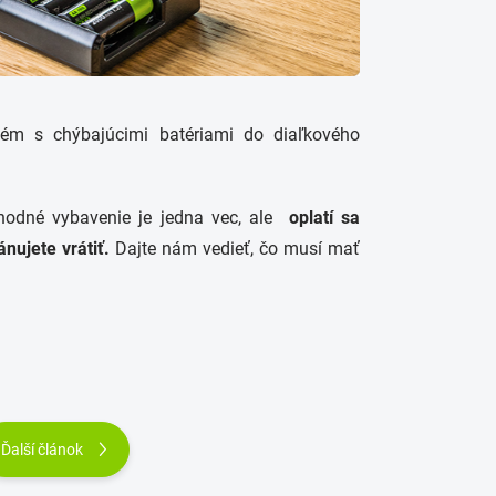
lém s chýbajúcimi batériami do diaľkového
 Vhodné vybavenie je jedna vec, ale
oplatí sa
ánujete vrátiť.
Dajte nám vedieť, čo musí mať
Ďalší článok