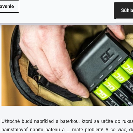
jednorazové batérie, ktoré nebudete mať kde vyhodiť, ak p
avenie
dobíjacie batérie, ktoré stačí dobiť, aby bolo možné opäť napáj
Súhl
Užitočné budú napríklad s baterkou, ktorú sa určite do ruksa
nainštalovať nabitú batériu a ... máte problém! A čo viac, 