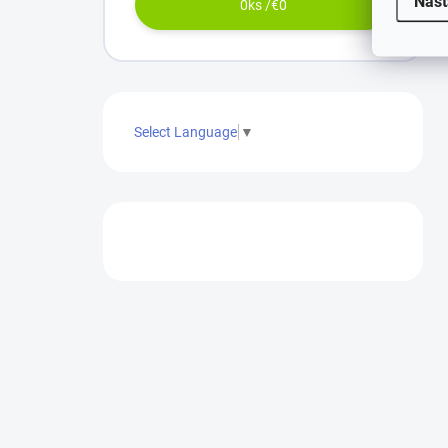
Nast
0
ks /
€0
Select Language
▼