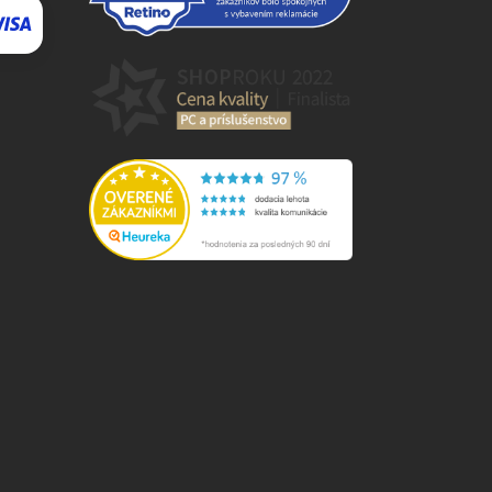
⬇
AI asistent · online