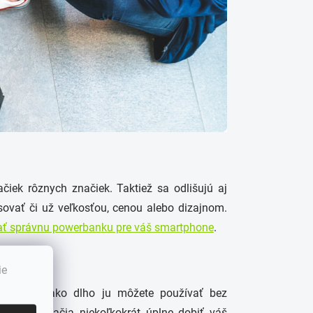
iek rôznych značiek. Taktiež sa odlišujú aj
ovať či už veľkosťou, cenou alebo dizajnom.
rať správnu powerbanku pre váš smartphone
.
ie
vie vám, ako dlho ju môžete používať bez
00 mAh stačia niekoľkokrát úplne dobiť váš