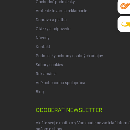
Obchodné podmienky
e
Vrátenie tovaru a reklamácie
Doprava a platba
Otázky a odpovede
Návody
Kontakt
Podmienky ochrany osobných údajov
Súbory cookies
Reklamácia
Veľkoobchodná spolupráca
Blog
ODOBERAŤ NEWSLETTER
Vložte svoj e-mail a my Vám budeme zasielať inform
našom e-shope.