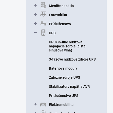
n
Meniče napätia
e
l
Fotovoltika
Príslušenstvo
UPS
UPS On-line núdzové
napájacie zdroje (čistá
sínusová vlna)
3-fázové núdzové zdroje UPS
Batériové moduly
Záložne zdroje UPS
Stabilizátory napätia AVR
Príslušenstvo UPS
Elektromobilita