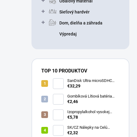
Obalový materiál
Sieťový hardvér
Dom, dielňa a záhrada
Výpredaj
TOP 10 PRODUKTOV
SanDisk Ultra microSDHC
32GB 100MB/s + adaptér
€32,29
Gombíková Lítiová batéria
€2,46
BR2330 - Panasonic 3V
Izopropylalkohol vysokej
čistoty IPA 99,9% 1000 ml –
€5,78
Univerzálny čistiaci
prostriedok pre elektroniku a
SK/CZ Nálepky na Celú
optiku
Klávesnicu - Notebook & PC
€2,32