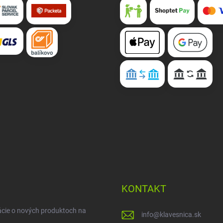
KONTAKT
ácie o nových produktoch na
info
@
klavesnica.sk