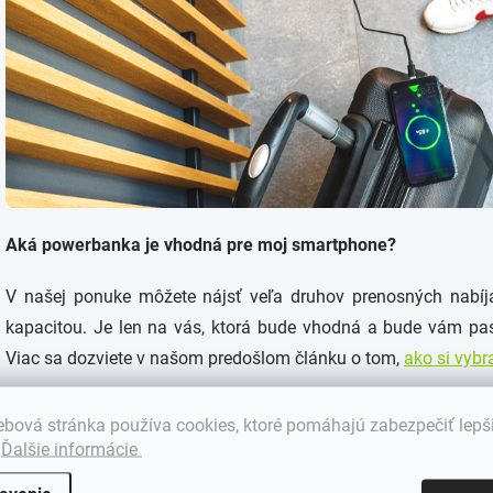
Aká powerbanka je vhodná pre moj smartphone?
V našej ponuke môžete nájsť veľa druhov prenosných nabíjač
kapacitou. Je len na vás, ktorá bude vhodná a bude vám pas
Viac sa dozviete v našom predošlom článku o tom,
ako si vyb
Kapacita
bová stránka používa cookies, ktoré pomáhajú zabezpečiť lepš
.
Ďalšie informácie
V prvom rade venujte pozornosť
kapacite powerbanky
. Po
opätovného nabíjania. Prenosné nabíjačky s kapacitou 100