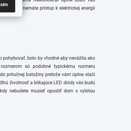
asím
u, aj keď nemáte prístup k elektrickej energii
o pohybovať, bolo by vhodné aby nevážila ako
a rozmerom sú podobné typickému rozmeru
do príručnej batožiny pretože vám úplne stačí
dlhú životnosť a blikajúce LED diódy vás budú
nikdy nebudete musieť opustiť dom s vybitou