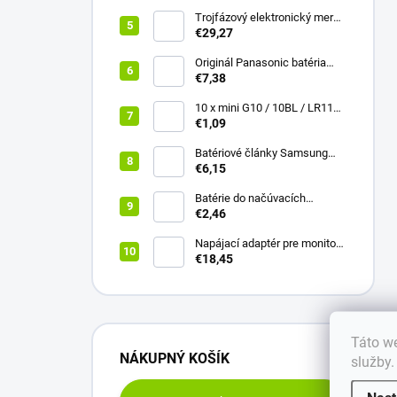
(13x13mm)
Trojfázový elektronický merač
Qoltec | Merač spotreby
€29,27
energie na DIN lištu | 400V |
100A | LCD | 4P
Originál Panasonic batéria
NCR18650B 3400mAh 3,6V Li-
€7,38
ion Vysokokapacitný
akumuláto
10 x mini G10 / 10BL / LR1130
Alkalická batéria everActive
€1,09
Batériové články Samsung
INR18650 25R 2500mAh 20A
€6,15
vysokoprúdové
Batérie do načúvacích
prístrojov Power One Varta
€2,46
312 (PR41), 6 ks
Napájací adaptér pre monitor
LG 40W | 19V | 2.1A | 6.5*4.4 |
€18,45
+ napájací kábel
Táto we
NÁKUPNÝ KOŠÍK
služby