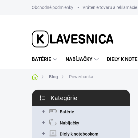
Prejsť
Obchodné podmienky
Vrátenie tovaru a reklamácie
na
obsah
BATÉRIE
NABÍJAČKY
DIELY K NO
Domov
Blog
Powerbanka
B
Kategórie
o
Preskočiť
č
kategórie
n
Batérie
ý
Nabíjačky
p
a
Diely k notebookom