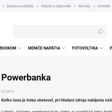
Doprava a platba
Otázky a odpovede
Návody
Kontakt
Hľadať
TEBOOKOM
MENIČE NAPÄTIA
FOTOVOLTIKA
Powerbanka
2.5.2019
Koľko času je treba obetovať, pri hľadaní zdroja nabíjania ná
Letiská, čakárne, preplnené haly alebo aj napríklad letný fest