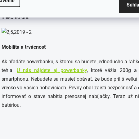
avenie
Súhl
smartphone. Tak si ju môžete vziať so sebou na akúkoľvek cest
niekoľko dní.
Mobilita a trvácnosť
Ak hľadáte powerbanku, s ktorou sa budete jednoducho a ľahk
tehla.
U nás nájdete aj powerbanky
, ktoré vážia 200g 
smartphonu. Nebudete sa musieť obávať, že bude príliš veľká 
vrecko vo vašich nohaviciach. Pevný obal zaistí bezpečnosť a 
informovať o stave nabitia prenosnej nabíjačky. Teraz už 
batériou.