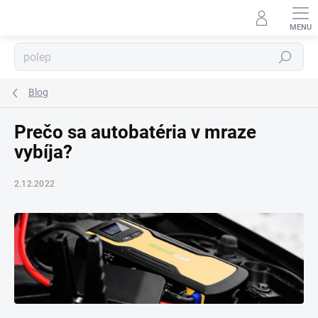
Prejsť
na
obsah
Hľadať
⬇
AI asistent · online
Blog
Prečo sa autobatéria v mraze
vybíja?
2.12.2022