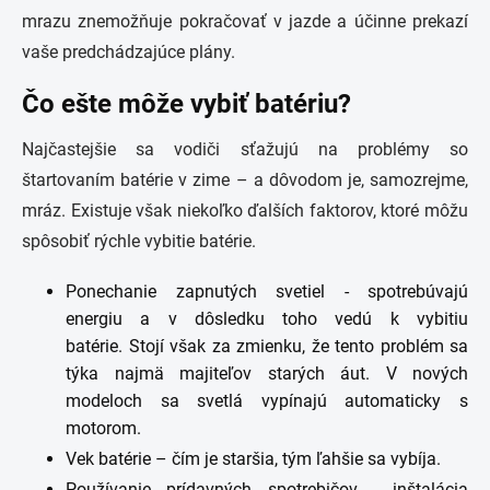
mrazu
znemožňuje pokračovať v jazde a účinne prekazí
vaše predchádzajúce plány.
Čo ešte môže vybiť batériu?
Najčastejšie sa vodiči sťažujú na problémy so
štartovaním batérie v zime – a dôvodom je, samozrejme,
mráz. Existuje však niekoľko ďalších faktorov, ktoré môžu
spôsobiť rýchle vybitie batérie.
Ponechanie zapnutých svetiel - spotrebúvajú
energiu a v dôsledku toho vedú k vybitiu
batérie. Stojí však za zmienku, že tento problém sa
týka najmä majiteľov starých áut. V nových
modeloch sa svetlá vypínajú automaticky s
motorom.
Vek batérie – čím je staršia, tým ľahšie sa vybíja.
Používanie prídavných spotrebičov - inštalácia