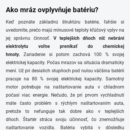
Ako mráz ovplyvňuje batériu?
Keď poznáte základnú štruktúru batérie, ľahšie si
uvedomíte, prečo majú mínusové teploty kľúčový vplyv na
jej správnu činnosť.
V teplejších dňoch nič nebráni
elektrolytu voľne prenikať do chemickej
hmoty.
Zariadenie si potom zachová 100 % svojej
elektrickej kapacity. Počas mrazov sa situácia dramaticky
mení. Už pri desiatich stupňoch pod nulou väčšina batérií
pracuje na 80 % svojej elektrickej kapacity. Samotný
motor potrebuje na naštartovanie auta v chladnom
počasí viac energie. Nečudo, že pri prvom vychladnutí
máte často problém s rýchlym naštartovaním auta,
pretože to nefunguje tak dobre ako v teplejších
dňoch. Štartér stráca svoju účinnosť, čo znemožňuje
naštartovanie vozidla.
Batéria vybitá v dôsledku