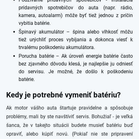
prídavných spotrebičov do auta (napr. rádio,
kamera, autoalarm) môže byť tiež jednou z príčin
vybitia batérie.
Špinavý akumulátor – špina alebo vlhkosť môžu
tiež urýchliť proces vybíjania a dokonca viesť k
trvalému poškodeniu akumulátora.
Porucha batérie – Ak úroveň energie batérie často
bez zjavného dôvodu klesá, je najlepšie ju odniesť
do servisu. Je možné, že došlo k poškodeniu
batérie.
Kedy je potrebné vymeniť batériu?
Ak motor vášho auta štartuje pravidelne a spôsobuje
problémy, mali by ste navštíviť servis. Bohužiaľ - je veľká
šanca, že v takejto situácii budete musieť batériu buď
opraviť, alebo kúpiť novú. (Pokiaľ nie ste pripravení