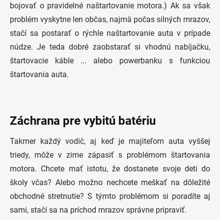
bojovať o pravidelné naštartovanie motora.) Ak sa však
problém vyskytne len občas, najmä počas silných mrazov,
stačí sa postarať o rýchle naštartovanie auta v prípade
núdze. Je teda dobré zaobstarať si vhodnú nabíjačku,
štartovacie káble ... alebo powerbanku s funkciou
štartovania auta.
Záchrana pre vybitú batériu
Takmer každý vodič, aj keď je majiteľom auta vyššej
triedy, môže v zime zápasiť s problémom štartovania
motora. Chcete mať istotu, že dostanete svoje deti do
školy včas? Alebo možno nechcete meškať na dôležité
obchodné stretnutie? S týmto problémom
si poradíte aj
sami, stačí sa na príchod mrazov správne pripraviť.