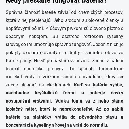
Kedy prestane fungovať batéria?
Správna činnosť batérie závisí od chemických procesov,
ktoré v nej prebiehajú. Jeho srdcom sú olovené články s
napäťovými pólmi. Kľúčovým prvkom sú olovené platne s
opačným nábojom. Sú ošetrené roztokom kyseliny
sírovej, čo im umožňuje správne fungovať. Jeden z nich je
pokrytý oxidom olovnatým a druhý - samotné olovo vo
forme pasty. Hneď po naštartovaní auta začnú v batérii
bzučať chemické procesy. To spôsobí hromadenie
molekúl vody a zrážanie síranu olovnatého, ktorý sa
začne ukladať na elektródach.
Keď sa batéria vybije,
nadobudne kryštalickú formu a pokryje dosky
postupnými vrstvami. Vďaka tomu sa z neho stane
izolačný náter, ktorý je neprekonateľný. Až po nabití
batérie sa platničky vrátia do pôvodného stavu a
koncentrácia kyseliny sírovej sa vráti do normálu.