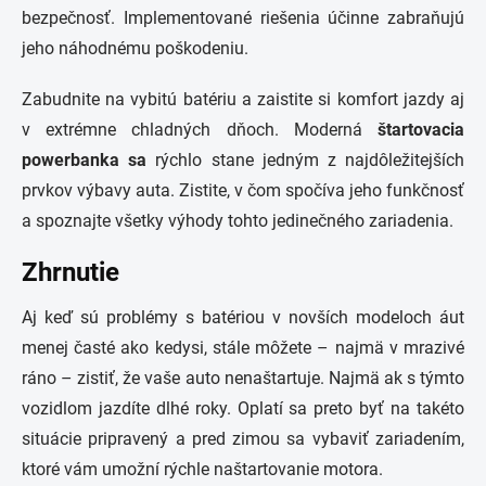
bezpečnosť. Implementované riešenia účinne zabraňujú
jeho náhodnému poškodeniu.
Zabudnite na vybitú batériu a zaistite si komfort jazdy aj
v extrémne chladných dňoch. Moderná
štartovacia
powerbanka sa
rýchlo stane jedným z najdôležitejších
prvkov výbavy auta. Zistite, v čom spočíva jeho funkčnosť
a spoznajte všetky výhody tohto jedinečného zariadenia.
Zhrnutie
Aj keď sú problémy s batériou v novších modeloch áut
menej časté ako kedysi, stále môžete – najmä v mrazivé
ráno – zistiť, že vaše auto nenaštartuje. Najmä ak s týmto
vozidlom jazdíte dlhé roky. Oplatí sa preto byť na takéto
situácie pripravený a pred zimou sa vybaviť zariadením,
ktoré vám umožní rýchle naštartovanie motora.