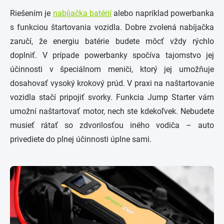
Riešením je
nabíjačka batérií
alebo napríklad powerbanka
s funkciou štartovania vozidla.
Dobre zvolená nabíjačka
zaručí, že energiu batérie budete môcť vždy rýchlo
doplniť.
V prípade powerbanky
spočíva tajomstvo jej
účinnosti v špeciálnom meniči, ktorý jej umožňuje
dosahovať vysoký krokový prúd. V praxi na naštartovanie
vozidla stačí pripojiť svorky. Funkcia Jump Starter vám
umožní naštartovať motor, nech ste kdekoľvek. Nebudete
musieť rátať so zdvorilosťou iného vodiča – auto
privediete do plnej účinnosti úplne sami.