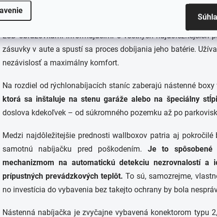
avenie
Súhl
Ďalšou výhodou wallboxov je ich veľmi jednoduché ovládanie.
LCD obrazovkami informujúcimi o všetkých najdôležitejších p
zásuvky v aute a spustí sa proces dobíjania jeho batérie. Uží
nezávislosť a maximálny komfort.
Na rozdiel od rýchlonabíjacích staníc zaberajú nástenné box
ktorá sa inštaluje na stenu garáže alebo na špeciálny stĺpi
doslova kdekoľvek – od súkromného pozemku až po parkovisk
Medzi najdôležitejšie prednosti wallboxov patria aj pokročilé
samotnú nabíjačku pred poškodením.
Je to spôsobené
mechanizmom na automatickú detekciu nezrovnalostí a i
prípustných prevádzkových teplôt.
To sú, samozrejme, vlastno
no investícia do vybavenia bez takejto ochrany by bola nespr
Nástenná nabíjačka je zvyčajne vybavená konektorom typu 2,