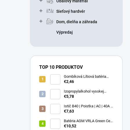
Obalový materiál
Sieťový hardvér
Dom, dielňa a záhrada
Výpredaj
TOP 10 PRODUKTOV
Gombíková Lítiová batéria
€2,46
BR2330 - Panasonic 3V
Izopropylalkohol vysokej
čistoty IPA 99,9% 1000 ml –
€5,78
Univerzálny čistiaci
prostriedok pre elektroniku a
Istič B40 | Poistka | AC | 40A |
optiku
3P
€7,63
Batéria AGM VRLA Green Cell
12V 1.2Ah
€10,52