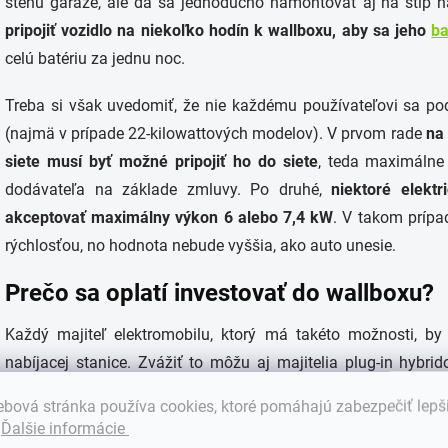
stenu garáže, ale dá sa jednoducho namontovať aj na stĺp 
pripojiť vozidlo na niekoľko hodín k wallboxu, aby sa jeho
ba
celú batériu za jednu noc.
Treba si však uvedomiť, že nie každému používateľovi sa pod
(najmä v prípade 22-kilowattových modelov). V prvom rade
na
siete musí byť možné pripojiť ho do siete
, teda maximálne
dodávateľa na základe zmluvy. Po druhé,
niektoré elekt
akceptovať maximálny výkon 6 alebo 7,4 kW
. V takom príp
rýchlosťou, no hodnota nebude vyššia, ako auto unesie.
Prečo sa oplatí investovať do wallboxu?
Každý majiteľ elektromobilu, ktorý má takéto možnosti, by
nabíjacej stanice. Zvážiť to môžu aj majitelia plug-in hybrid
nižšia, a tak sa ľahšie obmedzia na základné
káble
(ich výkon
bová stránka používa cookies, ktoré pomáhajú zabezpečiť lepš
rýchlejšie nabíjanie elektromobilu, vďaka čomu jeho majiteľ
.
Ďalšie informácie
aj peniaze.