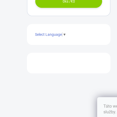
0
ks /
€0
Select Language
▼
Táto we
služby