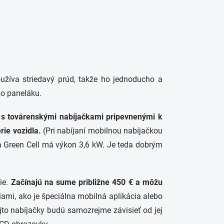
oužíva striedavý prúd, takže ho jednoducho a
ebo paneláku.
 s továrenskými nabíjačkami pripevnenými k
rie vozidla.
(Pri nabíjaní mobilnou nabíjačkou
ka Green Cell má výkon 3,6 kW. Je teda dobrým
ie.
Začínajú na sume približne 450 € a môžu
mi, ako je špeciálna mobilná aplikácia alebo
jto nabíjačky budú samozrejme závisieť od jej