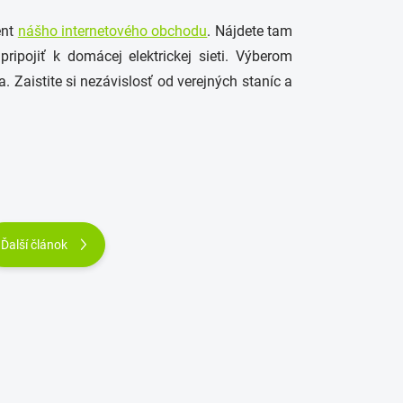
ent
nášho internetového obchodu
. Nájdete tam
ripojiť k domácej elektrickej sieti.
Výberom
ta.
Zaistite si nezávislosť od verejných staníc a
Ďalší článok