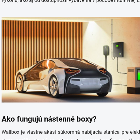
výkonu, ako aj od dostupnosti vybavenia v podobe intuitívnej 
Ako fungujú nástenné boxy?
Wallbox je vlastne akási súkromná nabíjacia stanica pre elekt