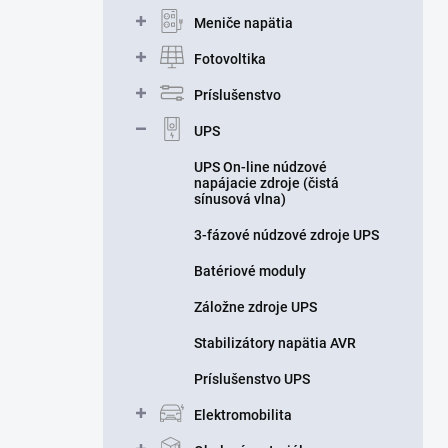
n
Meniče napätia
e
l
Fotovoltika
Príslušenstvo
UPS
UPS On-line núdzové
napájacie zdroje (čistá
sínusová vlna)
3-fázové núdzové zdroje UPS
Batériové moduly
Záložne zdroje UPS
Stabilizátory napätia AVR
Príslušenstvo UPS
Elektromobilita