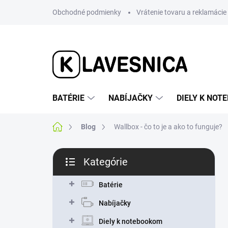
Prejsť
Obchodné podmienky
Vrátenie tovaru a reklamácie
na
obsah
BATÉRIE
NABÍJAČKY
DIELY K NO
Domov
Blog
Wallbox - čo to je a ako to funguje?
B
Kategórie
o
Preskočiť
č
kategórie
n
Batérie
ý
Nabíjačky
p
a
Diely k notebookom