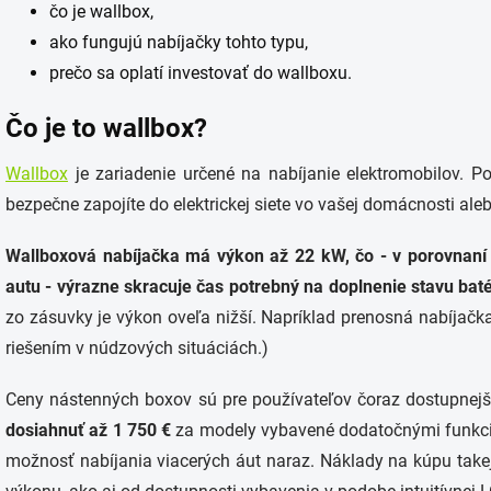
čo je wallbox,
ako fungujú nabíjačky tohto typu,
prečo sa oplatí investovať do wallboxu.
Čo je to wallbox?
Wallbox
je zariadenie určené na nabíjanie elektromobilov. P
bezpečne zapojíte do elektrickej siete vo vašej domácnosti al
Wallboxová nabíjačka má výkon až 22 kW, čo - v porovnaní
autu - výrazne skracuje čas potrebný na doplnenie stavu baté
zo zásuvky je výkon oveľa nižší. Napríklad prenosná nabíjač
riešením v núdzových situáciách.)
Ceny nástenných boxov sú pre používateľov čoraz dostupnejš
dosiahnuť až 1 750 €
za modely vybavené dodatočnými funkcia
možnosť nabíjania viacerých áut naraz. Náklady na kúpu take