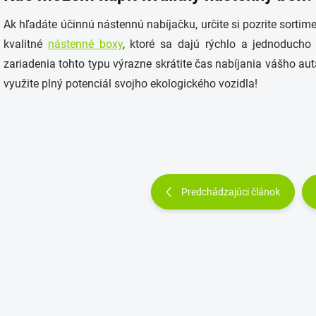
Ak hľadáte účinnú nástennú nabíjačku, určite si pozrite sortim
kvalitné
nástenné boxy
, ktoré sa dajú rýchlo a jednoducho p
zariadenia tohto typu výrazne skrátite čas nabíjania vášho au
využite plný potenciál svojho ekologického vozidla!
Predchádzajúci článok