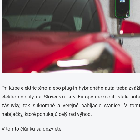
Pri kúpe elektrického alebo plug-in hybridného auta treba zváž
elektromobility na Slovensku a v Európe možnosti stále prib
zásuvky, tak súkromné ​​a verejné nabíjacie stanice. V t
nabíjačky, ktoré ponúkajú celý rad výhod.
V tomto článku sa dozviete: