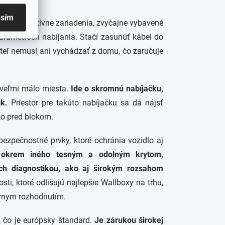
asím
Ide o intuitívne zariadenia, zvyčajne vybavené
arametroch nabíjania. Stačí zasunúť kábel do
vateľ nemusí ani vychádzať z domu, čo zaručuje
y veľmi málo miesta.
Ide o skromnú nabíjačku,
k.
Priestor pre takúto nabíjačku sa dá nájsť
o pred blokom.
 bezpečnostné prvky, ktoré ochránia vozidlo aj
 okrem iného tesným a odolným krytom,
ch diagnostikou, ako aj širokým rozsahom
sti, ktoré odlišujú najlepšie Wallboxy na trhu,
ávnym rozhodnutím.
 čo je európsky štandard.
Je zárukou širokej