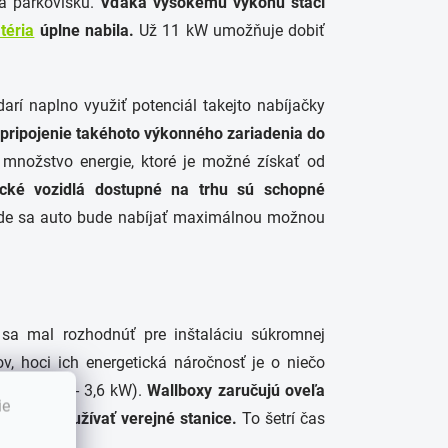
na parkovisku.
Vďaka vysokému výkonu stačí
téria
úplne nabila.
Už 11 kW umožňuje dobiť
arí naplno využiť potenciál takejto nabíjačky
 pripojenie takéhoto výkonného zariadenia do
 množstvo energie, ktoré je možné získať od
rické vozidlá dostupné na trhu sú schopné
ade sa auto bude nabíjať maximálnou možnou
 sa mal rozhodnúť pre inštaláciu súkromnej
ov, hoci ich energetická náročnosť je o niečo
 býva 2,3 - 3,6 kW).
Wallboxy zaručujú oveľa
ie
 nemusí využívať verejné stanice.
To šetrí čas