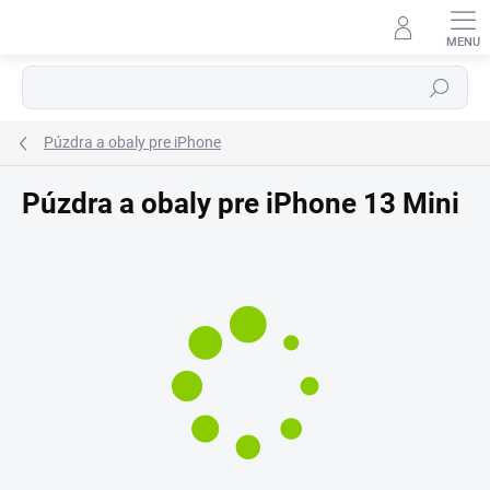
Prejsť
⬇
na
AI asistent · online
obsah
Hľadať
Púzdra a obaly pre iPhone
Púzdra a obaly pre iPhone 13 Mini