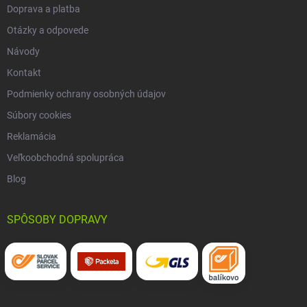
Doprava a platba
Otázky a odpovede
Návody
Kontakt
Podmienky ochrany osobných údajov
Súbory cookies
Reklamácia
Veľkoobchodná spolupráca
Blog
SPÔSOBY DOPRAVY