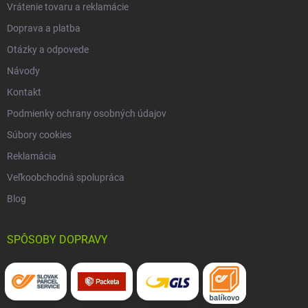
Vrátenie tovaru a reklamácie
Doprava a platba
Otázky a odpovede
Návody
Kontakt
Podmienky ochrany osobných údajov
Súbory cookies
Reklamácia
Veľkoobchodná spolupráca
Blog
SPÔSOBY DOPRAVY