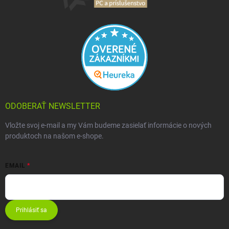
ODOBERAŤ NEWSLETTER
Vložte svoj e-mail a my Vám budeme zasielať informácie o nových
produktoch na našom e-shope.
EMAIL
Prihlásiť sa