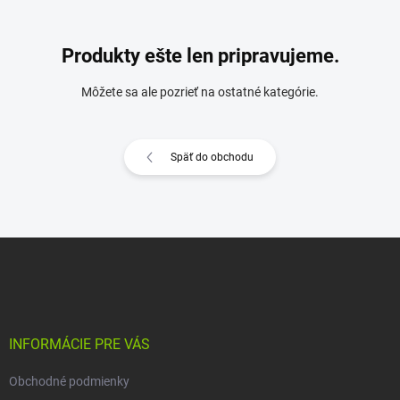
Produkty ešte len pripravujeme.
Môžete sa ale pozrieť na ostatné kategórie.
Späť do obchodu
Z
á
p
ä
t
i
INFORMÁCIE PRE VÁS
e
Obchodné podmienky