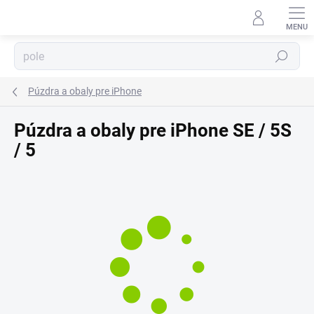
Prejsť
⬇
na
AI asistent · online
obsah
Hľadať
Púzdra a obaly pre iPhone
Púzdra a obaly pre iPhone SE / 5S
/ 5