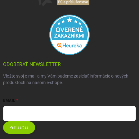
ODOBERAŤ NEWSLETTER
Vložte svoj e-mail a my Vám budeme zasielať informácie o nových
produktoch na našom e-shope.
EMAIL
Prihlásiť sa