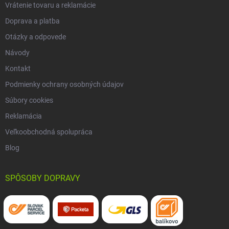
Vrátenie tovaru a reklamácie
Doprava a platba
Otázky a odpovede
Návody
Kontakt
Podmienky ochrany osobných údajov
Súbory cookies
Reklamácia
Veľkoobchodná spolupráca
Blog
SPÔSOBY DOPRAVY