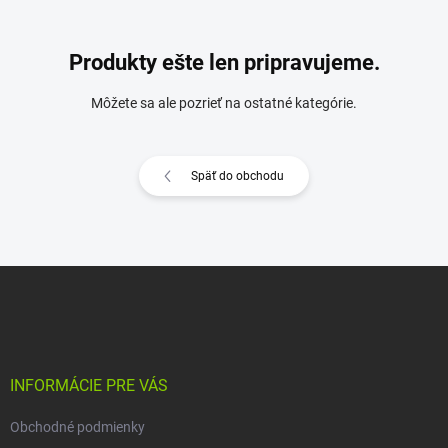
Produkty ešte len pripravujeme.
Môžete sa ale pozrieť na ostatné kategórie.
Späť do obchodu
Z
á
p
ä
t
i
INFORMÁCIE PRE VÁS
e
Obchodné podmienky