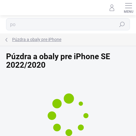
Prejsť
⬇
na
AI asistent · online
obsah
Hľadať
Púzdra a obaly pre iPhone
Púzdra a obaly pre iPhone SE
2022/2020