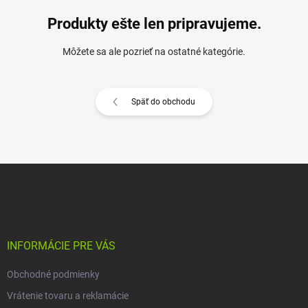
Produkty ešte len pripravujeme.
Môžete sa ale pozrieť na ostatné kategórie.
Späť do obchodu
Z
á
p
ä
t
i
INFORMÁCIE PRE VÁS
e
Obchodné podmienky
Vrátenie tovaru a reklamácie