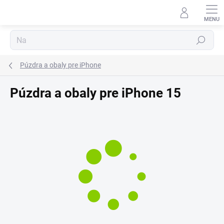
Prejsť
⬇
na
AI asistent · online
obsah
Hľadať
Púzdra a obaly pre iPhone
Púzdra a obaly pre iPhone 15