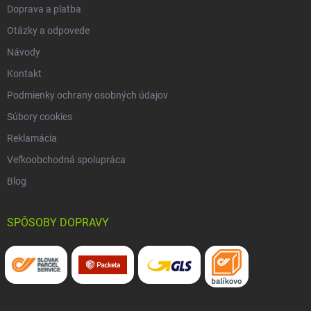
Doprava a platba
Otázky a odpovede
Návody
Kontakt
Podmienky ochrany osobných údajov
Súbory cookies
Reklamácia
Veľkoobchodná spolupráca
Blog
SPÔSOBY DOPRAVY