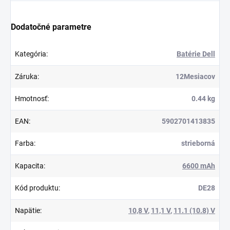
Dodatočné parametre
Kategória
:
Batérie Dell
Záruka
:
12Mesiacov
Hmotnosť
:
0.44 kg
EAN
:
5902701413835
Farba
:
strieborná
Kapacita
:
6600 mAh
Kód produktu
:
DE28
Napätie
:
10,8 V
,
11,1 V
,
11.1 (10.8) V