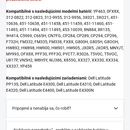
Kompatibilné s nasledujúcimi modelmi batérií:
YP463, 0FX8X,
312-0822, 312-0823, 312-9955, 312-9956, 3X021, 3XO21, 451-
10636, 451-10638, 451-11458, 451-11459, 451-11460, 451-
11493, 451-11494, 451-11495, 453-10039, 8N884, 8R135,
9H414, C5969, C665H, CN7FG, CP284, CP289, CP294, CP296,
F732H, FM332, FM335, FM338, FX8X, G800H, G805H, G8OOH,
HW892, HW898, HW900, HW901, HW905, JX0R5, JXOR5, MNYJT,
MY993, OFX8X, PFF30, PFF3O, PYCT7, R3026, T5V0C, T5VOC,
U817P, VN5H2, W8H5Y, WJ386, X855G, XX327, XX330, XX334,
XX337, YP459
Kompatibilné s nasledujúcimi zariadeniami:
Dell Latitude
PP13S, Dell Latitude E4300, Dell Latitude E4310, Dell Latitude
E4320, Dell Latitude E4400, Dell Latitude E4300N
Pripojené a nenabíja sa, čo robiť?