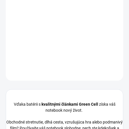
Kapacita:
4400 mAh
Napätie:
11,1V
(
10,8
V)
Záruka:
12
mesiacov
Najväčšia
kvalita
značky Green Cell
Články
Green Cell
zaručujú dlhý pracovný čas, vysokú
trvanlivosť a bezpečnosť
Moderná elektronika riadenia
zaručuje
, že batéria pracuje
so zariadením presne ako pôvodná
DETAILNÉ INFORMÁCIE
OPÝTAŤ SA
STRÁŽIŤ
Vďaka batérii s
kvalitnými článkami Green Cell
získa váš
notebook nový život.
Obchodné stretnutie, dlhá cesta, vzrušujúca hra alebo podmanivý
film? Používajte váš notebook slobodne, nech ste kdekoľvek a