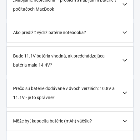
„Nabíjanie neprebieha“ - problém s nabíjaním batérie v
počítačoch MacBook
Ako predĺžiť výdrž batérie notebooka?
Bude 11.1V batéria vhodná, ak predchádzajúca
batéria mala 14.4V?
Prečo sú batérie dodávané v dvoch verziách: 10.8V a
11.1V - je to správne?
Môže byť kapacita batérie (mAh) väčšia?