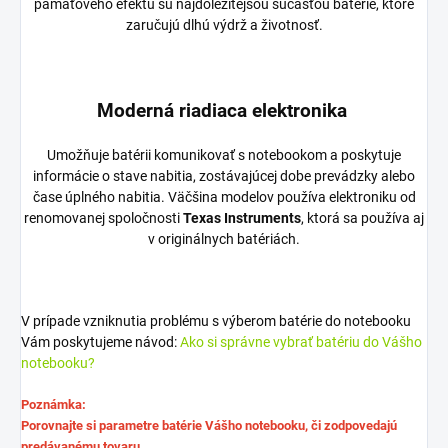
pamäťového efektu sú najdôležitejšou súčasťou batérie, ktoré
zaručujú dlhú výdrž a životnosť.
Moderná riadiaca elektronika
Umožňuje batérii komunikovať s notebookom a poskytuje
informácie o stave nabitia, zostávajúcej dobe prevádzky alebo
čase úplného nabitia. Väčšina modelov používa elektroniku od
renomovanej spoločnosti
Texas Instruments
, ktorá sa používa aj
v originálnych batériách.
V prípade vzniknutia problému s výberom batérie do notebooku
Vám poskytujeme návod:
Ako si správne vybrať batériu do Vášho
notebooku?
Poznámka:
Porovnajte si parametre batérie Vášho notebooku, či zodpovedajú
predávanému tovaru.