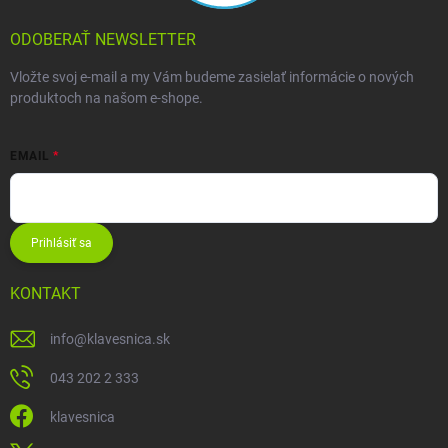
ODOBERAŤ NEWSLETTER
Vložte svoj e-mail a my Vám budeme zasielať informácie o nových
produktoch na našom e-shope.
EMAIL
Prihlásiť sa
KONTAKT
info
@
klavesnica.sk
043 202 2 333
klavesnica